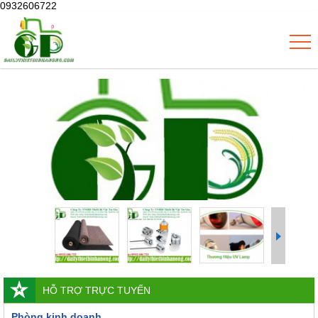
0932606722
HỖ TRỢ TRỰC TUYẾN
Phòng kinh doanh