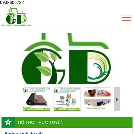
0932606722
HỖ TRỢ TRỰC TUYẾN
Phòng kinh doanh