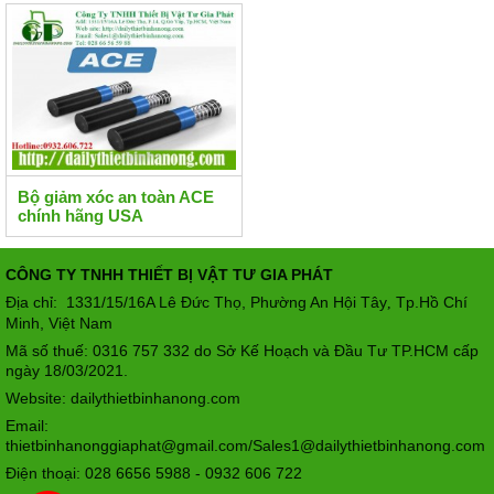
Bộ giảm xóc an toàn ACE
chính hãng USA
CÔNG TY TNHH THIẾT BỊ VẬT TƯ GIA PHÁT
Địa chỉ: 1331/15/16A Lê Đức Thọ, Phường An Hội Tây
Tp.Hồ Chí
,
Minh, Việt Nam
Mã số thuế: 0316 757 332 do Sở Kế Hoạch và Đầu Tư TP.HCM cấp
ngày 18/03/2021.
Website: dailythietbinhanong.com
Email:
thietbinhanonggiaphat@gmail.com/Sales1@dailythietbinhanong.com
Điện thoại: 028 6656 5988 - 0932 606 722