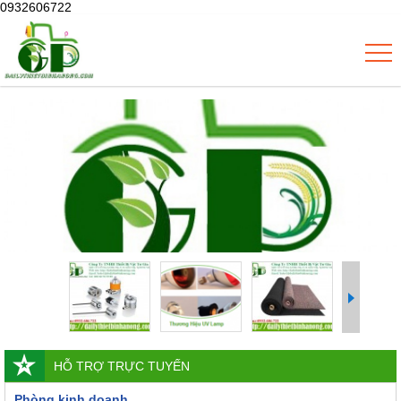
0932606722
HỖ TRỢ TRỰC TUYẾN
Phòng kinh doanh