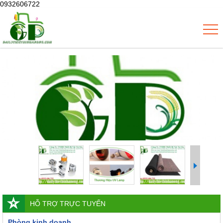
0932606722
HỖ TRỢ TRỰC TUYẾN
Phòng kinh doanh