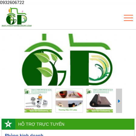
0932606722
HỖ TRỢ TRỰC TUYẾN
Phòng kinh doanh