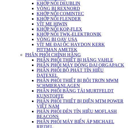
KHỚP NỐI DEUBLIN
VÒNG BI REXNORD
KHỚP NỐI COMINTEC
KHỚP NỐI FLENDER
VÍT ME HIWIN
KHỚP NỐI KOP-FLEX
KHỚP NỐI TWK-ELEKTRONIK
VÒNG BI OAV USA
VÍT ME ĐAI ỐC HAYDON KERK
PITTMAN AMETEK
PHÂN PHỐI CHÍNH HÃNG
PHÂN PHỐI THIẾT BỊ HÃNG VAHLE
PHÂN PHỐI MÁY ĐÓNG ĐAI ORGAPACK
PHÂN PHỐI BỘ PHÁT TÍN HIỆU
DATEXEL
PHÂN PHỐI THIẾT BỊ BÔI TRƠN MWM
SCHMIERANLAGEN
PHÂN PHỐI BĂNG TẢI MURTFELDT
KUNSTOFFE
PHÂN PHỐI THIẾT BỊ ĐIỆN MTM POWER
VIỆT NAM
PHÂN PHỐI ĐÈN TÍN HIỆU MOFLASH
BEACONS
PHÂN PHỐI MÁY BIẾN ÁP MICHAEL
RIEDEL