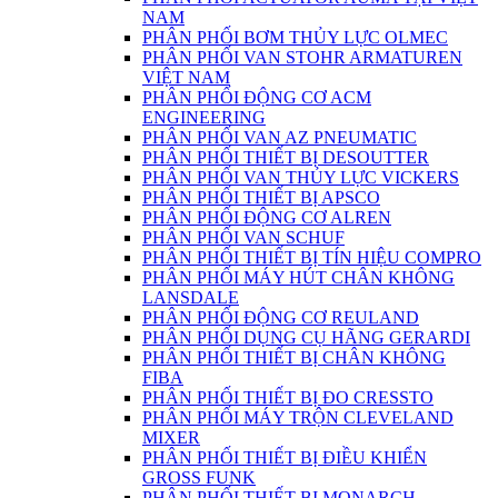
NAM
PHÂN PHỐI BƠM THỦY LỰC OLMEC
PHÂN PHỐI VAN STOHR ARMATUREN
VIỆT NAM
PHÂN PHỐI ĐỘNG CƠ ACM
ENGINEERING
PHÂN PHỐI VAN AZ PNEUMATIC
PHÂN PHỐI THIẾT BỊ DESOUTTER
PHÂN PHỐI VAN THỦY LỰC VICKERS
PHÂN PHỐI THIẾT BỊ APSCO
PHÂN PHỐI ĐỘNG CƠ ALREN
PHÂN PHỐI VAN SCHUF
PHÂN PHỐI THIẾT BỊ TÍN HIỆU COMPRO
PHÂN PHỐI MÁY HÚT CHÂN KHÔNG
LANSDALE
PHÂN PHỐI ĐỘNG CƠ REULAND
PHÂN PHỐI DỤNG CỤ HÃNG GERARDI
PHÂN PHỐI THIẾT BỊ CHÂN KHÔNG
FIBA
PHÂN PHỐI THIẾT BỊ ĐO CRESSTO
PHÂN PHỐI MÁY TRỘN CLEVELAND
MIXER
PHÂN PHỐI THIẾT BỊ ĐIỀU KHIỂN
GROSS FUNK
PHÂN PHỐI THIẾT BỊ MONARCH