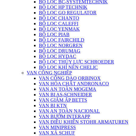
BỘ LỌC BC-SYSTEMTECHNIK
BỘ LỌC HP TECHNIK
BỘ LỌC GO REGULATOR
BỘ LỌC CHANTO
BỘ LỌC CALEFFI
BỘ LỌC YENMAK
BỘ LỌC PIAB
BỘ LỌC FAIRCHILD
BỘ LỌC NORGREN
BỘ LỌC DRUMAG
BỘ LỌC HYDAC
BỘ LỌC THỦY LỰC SCHROEDER
BỘ LỌC KHÍ NÉN CHELIC
VAN CÔNG NGHIỆP
VAN CỔNG DAO ORBINOX
VAN HÓA CHẤT ANDRONACO
VAN AN TOÀN MOGEMA
VAN BI AS-SCHNEIDER
VAN GIẢM ÁP BETTS
VAN BI KTN
VAN AN TOÀN NACIONAL
VAN BƯỚM INTERAPP
VAN ĐIỀU KHIỂN STOHR ARMATUREN
VAN MINIPRESS
VAN XẢ SCHUF