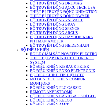
BỘ TRUYỀN ĐỘNG DRUMAG
BỘ TRUYỀN ĐỘNG ACCU TECH USA
THIẾT BỊ TRUYỀN ĐỘNG UNIMOTION
THIẾT BỊ TRUYỀN ĐỘNG DWYER
BỘ TRUYỀN ĐỘNG VALVAUT
BỘ TRUYỀN ĐỘNG BRAY
BỘ TRUYỀN ĐỘNG SPENCE
BỘ TRUYỀN ĐỘNG ARCUS
BỘ TRUYỀN ĐỘNG HAYDON KERK
PITTMAN AMETEK
BỘ TRUYỀN ĐỘNG HEIDENHAIN
BỘ ĐIỀU KHIỂN
RƠ LE GIÁM SÁT NOVATEK ELECTRO
THIẾT BỊ LẬP TRÌNH CET CONTROL
SYSTEM
BỘ ĐIỀU KHIỂN KIEBACK PETER
BỘ ĐIỀU KHIỂN ENKO ELEKTRONIK
BỘ ĐIỀU CHỈNH TÍN HIỆU CTC
MÔ ĐUN ĐIỀU KHIỂN COMPUR
MONITORS
BỘ ĐIỀU KHIỂN PLC CARSIG
REMOTE AKERSTROMS
BỘ ĐIỀU KHIỂN CẢNH BÁO KHÍ GFG
BỘ ĐIỀU KHIỂN KELCO
BỘ ĐIỀU KHIỂN AMIT