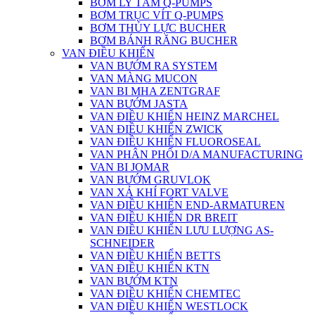
BƠM LY TÂM Q-PUMPS
BƠM TRỤC VÍT Q-PUMPS
BƠM THỦY LỰC BUCHER
BƠM BÁNH RĂNG BUCHER
VAN ĐIỀU KHIỂN
VAN BƯỚM RA SYSTEM
VAN MÀNG MUCON
VAN BI MHA ZENTGRAF
VAN BƯỚM JASTA
VAN ĐIỀU KHIỂN HEINZ MARCHEL
VAN ĐIỀU KHIỂN ZWICK
VAN ĐIỀU KHIỂN FLUOROSEAL
VAN PHÂN PHỐI D/A MANUFACTURING
VAN BI JOMAR
VAN BƯỚM GRUVLOK
VAN XẢ KHÍ FORT VALVE
VAN ĐIỀU KHIỂN END-ARMATUREN
VAN ĐIỀU KHIỂN DR BREIT
VAN ĐIỀU KHIỂN LƯU LƯỢNG AS-
SCHNEIDER
VAN ĐIỀU KHIỂN BETTS
VAN ĐIỀU KHIỂN KTN
VAN BƯỚM KTN
VAN ĐIỀU KHIỂN CHEMTEC
VAN ĐIỀU KHIỂN WESTLOCK