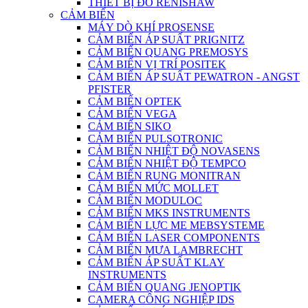
THIẾT BỊ ĐO RENISHAW
CẢM BIẾN
MÁY DÒ KHÍ PROSENSE
CẢM BIẾN ÁP SUẤT PRIGNITZ
CẢM BIẾN QUANG PREMOSYS
CẢM BIẾN VỊ TRÍ POSITEK
CẢM BIẾN ÁP SUẤT PEWATRON - ANGST
PFISTER
CẢM BIẾN OPTEK
CẢM BIẾN VEGA
CẢM BIẾN SIKO
CẢM BIẾN PULSOTRONIC
CẢM BIẾN NHIỆT ĐỘ NOVASENS
CẢM BIẾN NHIỆT ĐỘ TEMPCO
CẢM BIẾN RUNG MONITRAN
CẢM BIẾN MỨC MOLLET
CẢM BIẾN MODULOC
CẢM BIẾN MKS INSTRUMENTS
CẢM BIẾN LỰC ME MEBSYSTEME
CẢM BIẾN LASER COMPONENTS
CẢM BIẾN MƯA LAMBRECHT
CẢM BIẾN ÁP SUẤT KLAY
INSTRUMENTS
CẢM BIẾN QUANG JENOPTIK
CAMERA CÔNG NGHIỆP IDS