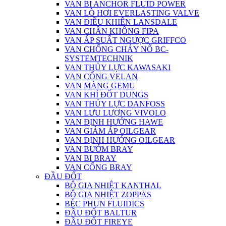
VAN BI ANCHOR FLUID POWER
VAN LÒ HƠI EVERLASTING VALVE
VAN ĐIỀU KHIỂN LANSDALE
VAN CHÂN KHÔNG FIPA
VAN ÁP SUẤT NGƯỢC GRIFFCO
VAN CHỐNG CHÁY NỔ BC-
SYSTEMTECHNIK
VAN THỦY LỰC KAWASAKI
VAN CỔNG VELAN
VAN MÀNG GEMU
VAN KHÍ ĐỐT DUNGS
VAN THỦY LỰC DANFOSS
VAN LƯU LƯỢNG VIVOLO
VAN ĐỊNH HƯỚNG HAWE
VAN GIẢM ÁP OILGEAR
VAN ĐỊNH HƯỚNG OILGEAR
VAN BƯỚM BRAY
VAN BI BRAY
VAN CỔNG BRAY
ĐẦU ĐỐT
BỘ GIA NHIỆT KANTHAL
BỘ GIA NHIỆT ZOPPAS
BÉC PHUN FLUIDICS
ĐẦU ĐỐT BALTUR
ĐẦU ĐỐT FIREYE