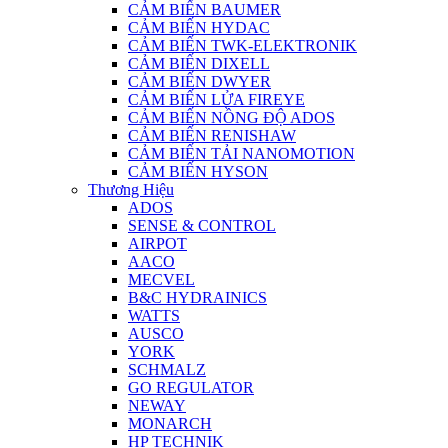
CẢM BIẾN BAUMER
CẢM BIẾN HYDAC
CẢM BIẾN TWK-ELEKTRONIK
CẢM BIẾN DIXELL
CẢM BIẾN DWYER
CẢM BIẾN LỬA FIREYE
CẢM BIẾN NỒNG ĐỘ ADOS
CẢM BIẾN RENISHAW
CẢM BIẾN TẢI NANOMOTION
CẢM BIẾN HYSON
Thương Hiệu
ADOS
SENSE & CONTROL
AIRPOT
AACO
MECVEL
B&C HYDRAINICS
WATTS
AUSCO
YORK
SCHMALZ
GO REGULATOR
NEWAY
MONARCH
HP TECHNIK