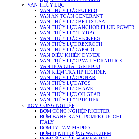
VAN THỦY LỰC
VAN THỦY LỰC FULFLO
VAN AN TOÀN GENERANT
VAN THỦY LỰC BETTS USA
VAN THỦY LỰC ANCHOR FLUID POWER
VAN THỦY LỰC HYDAC
VAN THỦY LỰC VICKERS
VAN THỦY LỰC REXROTH
VAN THỦY LỰC APSCO
VAN ĐIỀU KHIỂN DYNEX
VAN THỦY LỰC BVA HYDRAULICS
VAN HÓA CHẤT GRIFFCO
VAN KIỂM TRA HP TECHNIK
VAN THỦY LỰC PONAR
VAN THỦY LỰC ATOS
VAN THỦY LỰC HAWE
VAN THỦY LỰC OILGEAR
VAN THỦY LỰC BUCHER
BƠM CÔNG NGHIỆP
BƠM CÔNG NGHIỆP RICHTER
BƠM BÁNH RĂNG POMPE CUCCHI
ITALY
BƠM LY TÂM MAPRO
BƠM ĐỊNH LƯỢNG WALCHEM
BƠM TĂNG ÁP miniBOOSTER