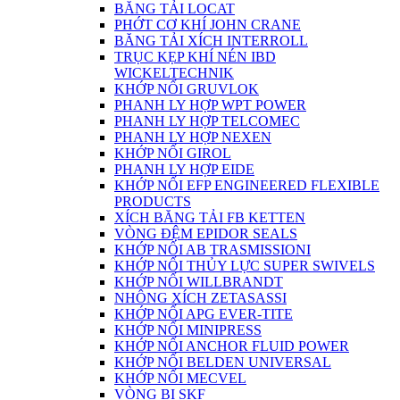
BĂNG TẢI LOCAT
PHỚT CƠ KHÍ JOHN CRANE
BĂNG TẢI XÍCH INTERROLL
TRỤC KẸP KHÍ NÉN IBD
WICKELTECHNIK
KHỚP NỐI GRUVLOK
PHANH LY HỢP WPT POWER
PHANH LY HỢP TELCOMEC
PHANH LY HỢP NEXEN
KHỚP NỐI GIROL
PHANH LY HỢP EIDE
KHỚP NỐI EFP ENGINEERED FLEXIBLE
PRODUCTS
XÍCH BĂNG TẢI FB KETTEN
VÒNG ĐỆM EPIDOR SEALS
KHỚP NỐI AB TRASMISSIONI
KHỚP NỐI THỦY LỰC SUPER SWIVELS
KHỚP NỐI WILLBRANDT
NHÔNG XÍCH ZETASASSI
KHỚP NỐI APG EVER-TITE
KHỚP NỐI MINIPRESS
KHỚP NỐI ANCHOR FLUID POWER
KHỚP NỐI BELDEN UNIVERSAL
KHỚP NỐI MECVEL
VÒNG BI SKF