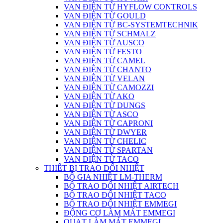
VAN ĐIỆN TỪ HYFLOW CONTROLS
VAN ĐIỆN TỪ GOULD
VAN ĐIỆN TỪ BC-SYSTEMTECHNIK
VAN ĐIỆN TỪ SCHMALZ
VAN ĐIỆN TỪ AUSCO
VAN ĐIỆN TỪ FESTO
VAN ĐIỆN TỪ CAMEL
VAN ĐIỆN TỪ CHANTO
VAN ĐIỆN TỪ VELAN
VAN ĐIỆN TỪ CAMOZZI
VAN ĐIỆN TỪ AKO
VAN ĐIỆN TỪ DUNGS
VAN ĐIỆN TỪ ASCO
VAN ĐIỆN TỪ CAPRONI
VAN ĐIỆN TỪ DWYER
VAN ĐIỆN TỪ CHELIC
VAN ĐIỆN TỪ SPARTAN
VAN ĐIỆN TỪ TACO
THIẾT BỊ TRAO ĐỔI NHIỆT
BỘ GIA NHIỆT LM-THERM
BỘ TRAO ĐỔI NHIỆT AIRTECH
BỘ TRAO ĐỔI NHIỆT TACO
BỘ TRAO ĐỔI NHIỆT EMMEGI
ĐỘNG CƠ LÀM MÁT EMMEGI
QUẠT LÀM MÁT EMMEGI