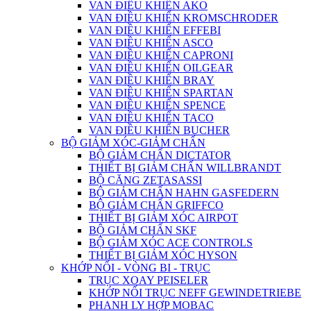
VAN ĐIỀU KHIỂN AKO
VAN ĐIỀU KHIỂN KROMSCHRODER
VAN ĐIỀU KHIỂN EFFEBI
VAN ĐIỀU KHIỂN ASCO
VAN ĐIỀU KHIỂN CAPRONI
VAN ĐIỀU KHIỂN OILGEAR
VAN ĐIỀU KHIỂN BRAY
VAN ĐIỀU KHIỂN SPARTAN
VAN ĐIỀU KHIỂN SPENCE
VAN ĐIỀU KHIỂN TACO
VAN ĐIỀU KHIỂN BUCHER
BỘ GIẢM XÓC-GIẢM CHẤN
BỘ GIẢM CHẤN DICTATOR
THIẾT BỊ GIẢM CHẤN WILLBRANDT
BỘ CĂNG ZETASASSI
BỘ GIẢM CHẤN HAHN GASFEDERN
BỘ GIẢM CHẤN GRIFFCO
THIẾT BỊ GIẢM XÓC AIRPOT
BỘ GIẢM CHẤN SKF
BỘ GIẢM XÓC ACE CONTROLS
THIẾT BỊ GIẢM XÓC HYSON
KHỚP NỐI - VÒNG BI - TRỤC
TRỤC XOAY PEISELER
KHỚP NỐI TRỤC NEFF GEWINDETRIEBE
PHANH LY HỢP MOBAC