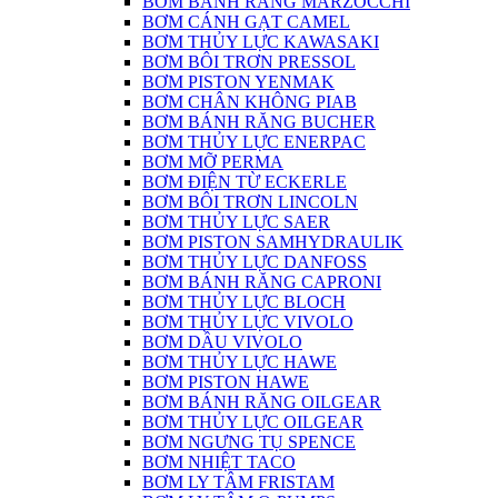
BƠM BÁNH RĂNG MARZOCCHI
BƠM CÁNH GẠT CAMEL
BƠM THỦY LỰC KAWASAKI
BƠM BÔI TRƠN PRESSOL
BƠM PISTON YENMAK
BƠM CHÂN KHÔNG PIAB
BƠM BÁNH RĂNG BUCHER
BƠM THỦY LỰC ENERPAC
BƠM MỠ PERMA
BƠM ĐIỆN TỪ ECKERLE
BƠM BÔI TRƠN LINCOLN
BƠM THỦY LỰC SAER
BƠM PISTON SAMHYDRAULIK
BƠM THỦY LỰC DANFOSS
BƠM BÁNH RĂNG CAPRONI
BƠM THỦY LỰC BLOCH
BƠM THỦY LỰC VIVOLO
BƠM DẦU VIVOLO
BƠM THỦY LỰC HAWE
BƠM PISTON HAWE
BƠM BÁNH RĂNG OILGEAR
BƠM THỦY LỰC OILGEAR
BƠM NGƯNG TỤ SPENCE
BƠM NHIỆT TACO
BƠM LY TÂM FRISTAM