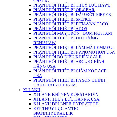
CHELIC
PHÂN PHỐI THIẾT BỊ THỦY LỰC HAWE
PHÂN PHỐI THIẾT BỊ OILGEAR
PHÂN PHỐI THIẾT BỊ ĐẦU ĐỐT FIREYE
PHÂN PHỖI THIẾT BỊ SPENCE
PHÂN PHỐI THIẾT BỊ BƠM-VAN TACO
PHÂN PHỐI THIẾT BỊ ADOS
PHÂN PHỐI MÁY TRỘN - BƠM FRISTAM
PHÂN PHỐI THIẾT BỊ ĐO LƯỜNG
RENISHAW
PHÂN PHỐI THIẾT BỊ LÀM MÁT EMMEGI
PHÂN PHỐI THIẾT BỊ NANOMOTION USA
PHÂN PHỐI BỘ ĐIỀU KHIỂN GALIL
PHÂN PHỐI THIẾT BỊ ARCUS CHÍNH
HÃNG USA
PHÂN PHỐI THIẾT BỊ GIẢM XÓC ACE
USA
PHÂN PHỐI THIẾT BỊ HYSON CHÍNH
HÃNG TẠI VIỆT NAM
XI LANH
XI LANH KHÍ NÉN KONSTANDIN
XI LANH THỦY LỰC HANNA USA
XI LANH DELLNER HYDRATECH
KẸP THỦY LỰC AMTEC
SPANNHYDRAULIK