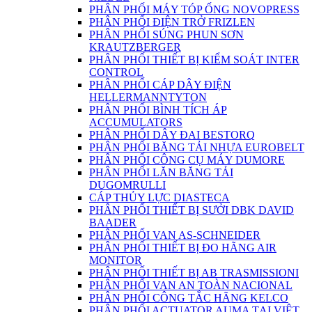
PHÂN PHỐI MÁY TÓP ỐNG NOVOPRESS
PHÂN PHỐI ĐIỆN TRỞ FRIZLEN
PHÂN PHỐI SÚNG PHUN SƠN
KRAUTZBERGER
PHÂN PHỐI THIẾT BỊ KIỂM SOÁT INTER
CONTROL
PHÂN PHỐI CÁP DÂY ĐIỆN
HELLERMANNTYTON
PHÂN PHỐI BÌNH TÍCH ÁP
ACCUMULATORS
PHÂN PHỐI DÂY ĐAI BESTORQ
PHÂN PHỐI BĂNG TẢI NHỰA EUROBELT
PHÂN PHỐI CÔNG CỤ MÁY DUMORE
PHÂN PHỐI LĂN BĂNG TẢI
DUGOMRULLI
CÁP THỦY LỰC DIASTECA
PHÂN PHỐI THIẾT BỊ SƯỞI DBK DAVID
BAADER
PHÂN PHỐI VAN AS-SCHNEIDER
PHÂN PHỐI THIẾT BỊ ĐO HÃNG AIR
MONITOR
PHÂN PHỐI THIẾT BỊ AB TRASMISSIONI
PHÂN PHỐI VAN AN TOÀN NACIONAL
PHÂN PHỐI CÔNG TẮC HÃNG KELCO
PHÂN PHỐI ACTUATOR AUMA TẠI VIỆT