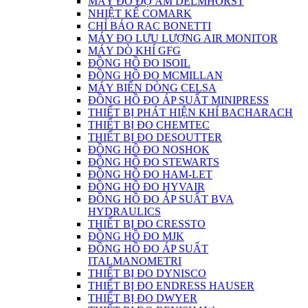
MÁY ĐO ĐỘ ẨM DELMHORST
NHIỆT KẾ COMARK
CHỈ BÁO RAC BONETTI
MÁY ĐO LƯU LƯỢNG AIR MONITOR
MÁY DÒ KHÍ GFG
ĐỒNG HỒ ĐO ISOIL
ĐỒNG HỒ ĐO MCMILLAN
MÁY BIẾN DÒNG CELSA
ĐỒNG HỒ ĐO ÁP SUẤT MINIPRESS
THIẾT BỊ PHÁT HIỆN KHÍ BACHARACH
THIẾT BỊ ĐO CHEMTEC
THIẾT BỊ ĐO DESOUTTER
ĐỒNG HỒ ĐO NOSHOK
ĐỒNG HỒ ĐO STEWARTS
ĐỒNG HỒ ĐO HAM-LET
ĐỒNG HỒ ĐO HYVAIR
ĐỒNG HỒ ĐO ÁP SUẤT BVA
HYDRAULICS
THIẾT BỊ ĐO CRESSTO
ĐỒNG HỒ ĐO MJK
ĐỒNG HỒ ĐO ÁP SUẤT
ITALMANOMETRI
THIẾT BỊ ĐO DYNISCO
THIẾT BỊ ĐO ENDRESS HAUSER
THIẾT BỊ ĐO DWYER