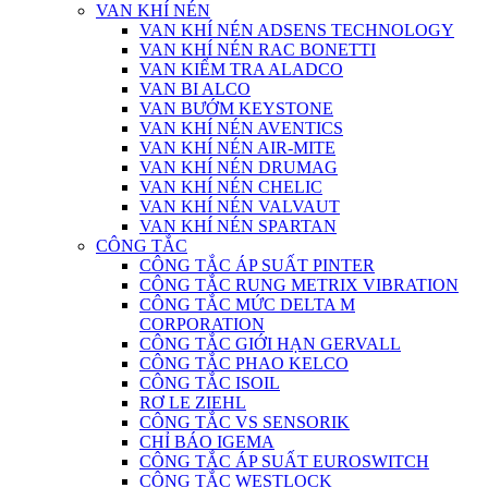
VAN KHÍ NÉN
VAN KHÍ NÉN ADSENS TECHNOLOGY
VAN KHÍ NÉN RAC BONETTI
VAN KIỂM TRA ALADCO
VAN BI ALCO
VAN BƯỚM KEYSTONE
VAN KHÍ NÉN AVENTICS
VAN KHÍ NÉN AIR-MITE
VAN KHÍ NÉN DRUMAG
VAN KHÍ NÉN CHELIC
VAN KHÍ NÉN VALVAUT
VAN KHÍ NÉN SPARTAN
CÔNG TẮC
CÔNG TẮC ÁP SUẤT PINTER
CÔNG TẮC RUNG METRIX VIBRATION
CÔNG TẮC MỨC DELTA M
CORPORATION
CÔNG TẮC GIỚI HẠN GERVALL
CÔNG TẮC PHAO KELCO
CÔNG TẮC ISOIL
RƠ LE ZIEHL
CÔNG TẮC VS SENSORIK
CHỈ BÁO IGEMA
CÔNG TẮC ÁP SUẤT EUROSWITCH
CÔNG TẮC WESTLOCK