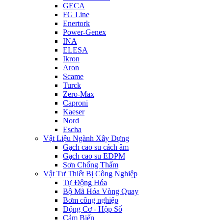
GECA
FG Line
Enertork
Power-Genex
INA
ELESA
Ikron
Aron
Scame
Turck
Zero-Max
Caproni
Kaeser
Nord
Escha
Vật Liệu Ngành Xây Dựng
Gạch cao su cách âm
Gạch cao su EDPM
Sơn Chống Thấm
Vật Tư Thiết Bị Công Nghiệp
Tự Động Hóa
Bộ Mã Hóa Vòng Quay
Bơm công nghiệp
Động Cơ - Hộp Số
Cảm Biến