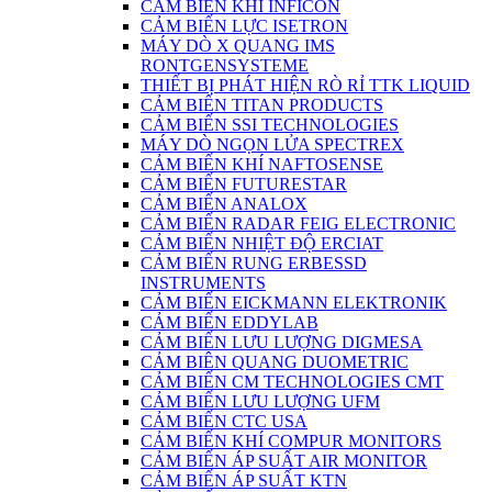
CẢM BIẾN KHÍ INFICON
CẢM BIẾN LỰC ISETRON
MÁY DÒ X QUANG IMS
RONTGENSYSTEME
THIẾT BỊ PHÁT HIỆN RÒ RỈ TTK LIQUID
CẢM BIẾN TITAN PRODUCTS
CẢM BIẾN SSI TECHNOLOGIES
MÁY DÒ NGỌN LỬA SPECTREX
CẢM BIẾN KHÍ NAFTOSENSE
CẢM BIẾN FUTURESTAR
CẢM BIẾN ANALOX
CẢM BIẾN RADAR FEIG ELECTRONIC
CẢM BIẾN NHIỆT ĐỘ ERCIAT
CẢM BIẾN RUNG ERBESSD
INSTRUMENTS
CẢM BIẾN EICKMANN ELEKTRONIK
CẢM BIẾN EDDYLAB
CẢM BIẾN LƯU LƯỢNG DIGMESA
CẢM BIÊN QUANG DUOMETRIC
CẢM BIẾN CM TECHNOLOGIES CMT
CẢM BIẾN LƯU LƯỢNG UFM
CẢM BIẾN CTC USA
CẢM BIẾN KHÍ COMPUR MONITORS
CẢM BIẾN ÁP SUẤT AIR MONITOR
CẢM BIẾN ÁP SUẤT KTN