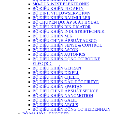
MÔ-ĐUN WEST ELEKTRONIK
BỘ ĐIỀU KHIỂN PLC ABLY
BỘ ĐỊNH VỊ FLOWSERVE PMV
BỘ ĐIỀU KHIỂN BAUMULLER
BỘ CHUYỂN ĐỔI ÁP SUẤT HYDAC
BỘ ĐIỀU KHIỂN BIN DICATOR
BỘ ĐIỀU KHIỂN INDUSTRIETECHNIK
BỘ ĐIỀU KHIỂN MJK
BỘ ĐIỀU CHỈNH ÁP SUẤT AUSCO
BỘ ĐIỀU KHIỂN SENSE & CONTROL
BỘ ĐIỀU KHIỂN ASCON
BỘ ĐIỀU KHIỂN AUTONICS
BỘ ĐIỀU KHIỂN ĐỘNG CƠ BODINE
ELECTRIC
BỘ ĐIỀU KHIỂN GEFRAN
BỘ ĐIỀU KHIỂN DIXELL
BỘ ĐIỀU KHIỂN CHELIC
BỘ ĐIỀU KHIỂN ĐẦU ĐỐT FIREYE
BỘ ĐIỀU KHIỂN SPARTAN
BỘ ĐIÊU CHỈNH ÁP SUẤT SPENCE
BỘ ĐIỀU KHIỂN NANOMOTION
BỘ ĐIỀU KHIỂN GALIL
BỘ ĐIỀU KHIỂN ARCUS
BỘ ĐIỀU KHIỂN ĐỘNG CƠ HEIDENHAIN
BỘ MÃ HÓA - ENCODER