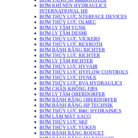
BƠM KHÍ NÉN HYDRAULICS
INTERNATIONAL HII
BƠM THỦY LỰC NTERFACE DEVICES
BƠM THỦY LỰC OLMEC
BƠM LY TÂM YUNK
BƠM LY TÂM DESMI
BƠM THỦY LỰC VICKERS
BƠM THỦY LỰC REXROTH
BƠM BÁNH RĂNG RICHTER
BƠM THỦY LỰC RICHTER
BƠM LY TÂM RICHTER
BƠM THỦY LỰC HYVAIR
BƠM THỦY LỰC HYFLOW CONTROLS
BƠM THỦY LỰC DYNEX
BƠM THỦY LỰC BVA HYDRAULICS
BƠM CHÂN KHÔNG FIPA
BƠM LY TÂM OBERDORFER
BƠM BÁNH RĂNG OBERDORFER
BƠM BÁNH RĂNG HP TECHNIK
BƠM THỦY LỰC B&C HYDRAINICS
BƠM LÀM MÁT AACO
BƠM THỦY LỰC SKF
BƠM THỦY LỰC YUKEN
BƠM BÁNH RĂNG ROQUET