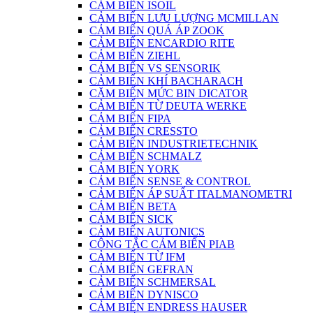
CẢM BIẾN ISOIL
CẢM BIẾN LƯU LƯỢNG MCMILLAN
CẢM BIẾN QUÁ ÁP ZOOK
CẢM BIẾN ENCARDIO RITE
CẢM BIẾN ZIEHL
CẢM BIẾN VS SENSORIK
CẢM BIẾN KHÍ BACHARACH
CĂM BIẾN MỨC BIN DICATOR
CẢM BIẾN TỪ DEUTA WERKE
CẢM BIẾN FIPA
CẢM BIẾN CRESSTO
CẢM BIẾN INDUSTRIETECHNIK
CẢM BIẾN SCHMALZ
CẢM BIẾN YORK
CẢM BIẾN SENSE & CONTROL
CẢM BIẾN ÁP SUẤT ITALMANOMETRI
CẢM BIẾN BETA
CẢM BIẾN SICK
CẢM BIẾN AUTONICS
CÔNG TẮC CẢM BIẾN PIAB
CẢM BIẾN TỪ IFM
CẢM BIẾN GEFRAN
CẢM BIẾN SCHMERSAL
CẢM BIẾN DYNISCO
CẢM BIẾN ENDRESS HAUSER