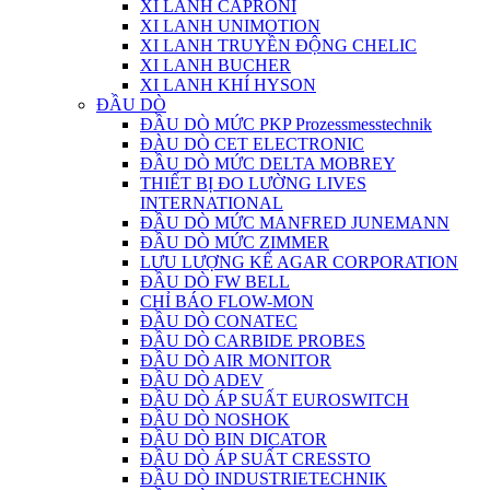
XI LANH CAPRONI
XI LANH UNIMOTION
XI LANH TRUYỀN ĐỘNG CHELIC
XI LANH BUCHER
XI LANH KHÍ HYSON
ĐẦU DÒ
ĐẦU DÒ MỨC PKP Prozessmesstechnik
ĐÀU DÒ CET ELECTRONIC
ĐẦU DÒ MỨC DELTA MOBREY
THIẾT BỊ ĐO LƯỜNG LIVES
INTERNATIONAL
ĐẦU DÒ MỨC MANFRED JUNEMANN
ĐẦU DÒ MỨC ZIMMER
LƯU LƯỢNG KẾ AGAR CORPORATION
ĐẦU DÒ FW BELL
CHỈ BÁO FLOW-MON
ĐẦU DÒ CONATEC
ĐẦU DÒ CARBIDE PROBES
ĐẦU DÒ AIR MONITOR
ĐẦU DÒ ADEV
ĐẦU DÒ ÁP SUẤT EUROSWITCH
ĐẦU DÒ NOSHOK
ĐẦU DÒ BIN DICATOR
ĐẦU DÒ ÁP SUẤT CRESSTO
ĐẦU DÒ INDUSTRIETECHNIK