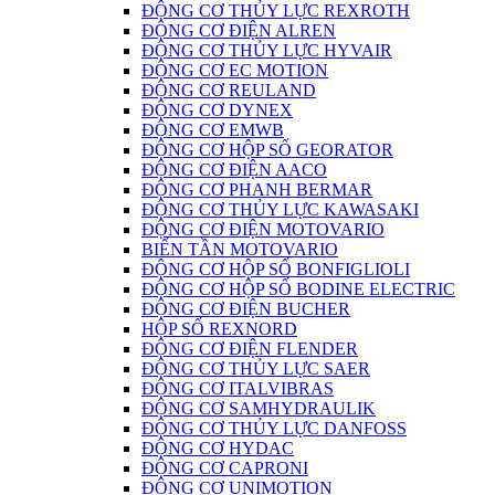
ĐỘNG CƠ THỦY LỰC REXROTH
ĐỘNG CƠ ĐIỆN ALREN
ĐỘNG CƠ THỦY LỰC HYVAIR
ĐỘNG CƠ EC MOTION
ĐỘNG CƠ REULAND
ĐỘNG CƠ DYNEX
ĐỘNG CƠ EMWB
ĐỘNG CƠ HỘP SỐ GEORATOR
ĐỘNG CƠ ĐIỆN AACO
ĐỘNG CƠ PHANH BERMAR
ĐỘNG CƠ THỦY LỰC KAWASAKI
ĐỘNG CƠ ĐIỆN MOTOVARIO
BIẾN TẦN MOTOVARIO
ĐỘNG CƠ HỘP SỐ BONFIGLIOLI
ĐỘNG CƠ HỘP SỐ BODINE ELECTRIC
ĐỘNG CƠ ĐIỆN BUCHER
HỘP SỐ REXNORD
ĐỘNG CƠ ĐIỆN FLENDER
ĐỘNG CƠ THỦY LỰC SAER
ĐỘNG CƠ ITALVIBRAS
ĐỘNG CƠ SAMHYDRAULIK
ĐỘNG CƠ THỦY LỰC DANFOSS
ĐỘNG CƠ HYDAC
ĐỘNG CƠ CAPRONI
ĐỘNG CƠ UNIMOTION