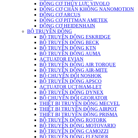
ĐỘNG CƠ THỦY LỰC VIVOLO
ĐỘNG CƠ CHÂN KHÔNG NANOMOTION
ĐỘNG CƠ ARCUS
ĐỘNG CƠ PITTMAN AMETEK
ĐỘNG CƠ HEIDENHAIN
BỘ TRUYỀN ĐỘNG
BỘ TRUYỀN ĐỘNG ESKRIDGE
BỘ TRUYỀN ĐỘNG BECK
BỘ TRUYỀN ĐỘNG KTN
BỘ TRUYỀN ĐỘNG AUMA
ACTUATOR EVIAN
BỘ TRUYỀN ĐỘNG AIR TORQUE
BỘ TRUYỀN ĐỘNG AIR-MITE
BỘ CHUYỂN ĐỔI NOSHOK
BỘ TRUYỀN ĐỘNG APSCO
ACTUATOR UCT/HAM-LET
BỘ TRUYỀN ĐỘNG DYNEX
BỘ CHUYỂN ĐỔI GEORATOR
THIẾT BỊ TRUYỀN ĐỘNG MECVEL
THIẾT BỊ TRUYỀN ĐỘNG AIRPOT
THIẾT BỊ TRUYỀN ĐỘNG PRISMA
BỘ TRUYỀN ĐỘNG ROTORK
BỘ TRUYỀN ĐỘNG MOTOVARIO
BỘ TRUYỀN ĐỘNG CAMOZZI
BỘ TRUYỀN ĐỘNG FLENDER