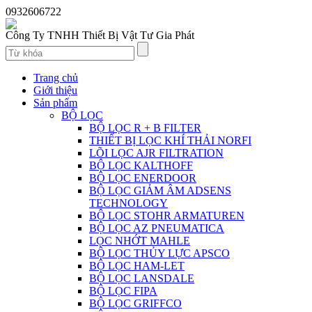
0932606722
Công Ty TNHH Thiết Bị Vật Tư Gia Phát
Trang chủ
Giới thiệu
Sản phẩm
BỘ LỌC
BỘ LỌC R + B FILTER
THIẾT BỊ LỌC KHÍ THẢI NORFI
LÕI LỌC AJR FILTRATION
BỘ LỌC KALTHOFF
BỘ LỌC ENERDOOR
BỘ LỌC GIẢM ÂM ADSENS
TECHNOLOGY
BỘ LỌC STOHR ARMATUREN
BỘ LỌC AZ PNEUMATICA
LỌC NHỚT MAHLE
BỘ LỌC THỦY LỰC APSCO
BỘ LỌC HAM-LET
BỘ LỌC LANSDALE
BỘ LỌC FIPA
BỘ LỌC GRIFFCO