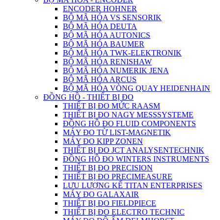
ENCODER HOHNER
BỘ MÃ HÓA VS SENSORIK
BỘ MÃ HÓA DEUTA
BỘ MÃ HÓA AUTONICS
BỘ MÃ HÓA BAUMER
BỘ MÃ HÓA TWK-ELEKTRONIK
BỘ MÃ HÓA RENISHAW
BỘ MÃ HÓA NUMERIK JENA
BỘ MÃ HÓA ARCUS
BỘ MÃ HÓA VÒNG QUAY HEIDENHAIN
ĐỒNG HỒ - THIẾT BỊ ĐO
THIẾT BỊ ĐO MỨC RAASM
THIẾT BỊ ĐO NAGY MESSSYSTEME
ĐỒNG HỒ ĐO FLUID COMPONENTS
MÁY ĐO TỪ LIST-MAGNETIK
MÁY ĐO KIPP ZONEN
THIẾT BỊ ĐO JCT ANALYSENTECHNIK
ĐỒNG HỒ ĐO WINTERS INSTRUMENTS
THIẾT BỊ ĐO PRECISION
THIẾT BỊ ĐO PRECIMEASURE
LƯU LƯỢNG KẾ TITAN ENTERPRISES
MÁY ĐO GALAXAIR
THIẾT BỊ ĐO FIELDPIECE
THIẾT BỊ ĐO ELECTRO TECHNIC