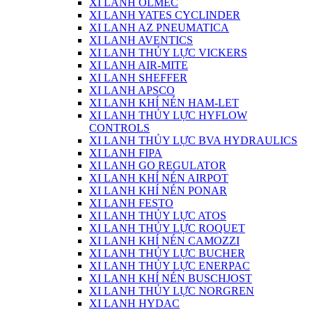
XI LANH OLMEC
XI LANH YATES CYCLINDER
XI LANH AZ PNEUMATICA
XI LANH AVENTICS
XI LANH THỦY LỰC VICKERS
XI LANH AIR-MITE
XI LANH SHEFFER
XI LANH APSCO
XI LANH KHÍ NÉN HAM-LET
XI LANH THỦY LỰC HYFLOW
CONTROLS
XI LANH THỦY LỰC BVA HYDRAULICS
XI LANH FIPA
XI LANH GO REGULATOR
XI LANH KHÍ NÉN AIRPOT
XI LANH KHÍ NÉN PONAR
XI LANH FESTO
XI LANH THỦY LỰC ATOS
XI LANH THỦY LỰC ROQUET
XI LANH KHÍ NÉN CAMOZZI
XI LANH THỦY LỰC BUCHER
XI LANH THỦY LỰC ENERPAC
XI LANH KHÍ NÉN BUSCHJOST
XI LANH THỦY LỰC NORGREN
XI LANH HYDAC