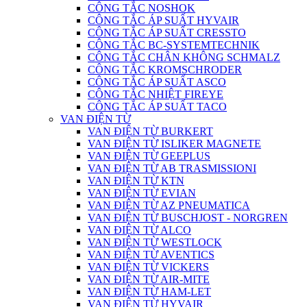
CÔNG TẮC NOSHOK
CÔNG TẮC ÁP SUẤT HYVAIR
CÔNG TẮC ÁP SUẤT CRESSTO
CÔNG TẮC BC-SYSTEMTECHNIK
CÔNG TẮC CHÂN KHÔNG SCHMALZ
CÔNG TẮC KROMSCHRODER
CÔNG TẮC ÁP SUẤT ASCO
CÔNG TẮC NHIỆT FIREYE
CÔNG TẮC ÁP SUẤT TACO
VAN ĐIỆN TỪ
VAN ĐIỆN TỪ BURKERT
VAN ĐIỆN TỪ ISLIKER MAGNETE
VAN ĐIỆN TỪ GEEPLUS
VAN ĐIỆN TỪ AB TRASMISSIONI
VAN ĐIỆN TỪ KTN
VAN ĐIỆN TỪ EVIAN
VAN ĐIỆN TỪ AZ PNEUMATICA
VAN ĐIỆN TỪ BUSCHJOST - NORGREN
VAN ĐIỆN TỪ ALCO
VAN ĐIỆN TỪ WESTLOCK
VAN ĐIỆN TỪ AVENTICS
VAN ĐIỆN TỪ VICKERS
VAN ĐIỆN TỪ AIR-MITE
VAN ĐIỆN TỪ HAM-LET
VAN ĐIỆN TỪ HYVAIR