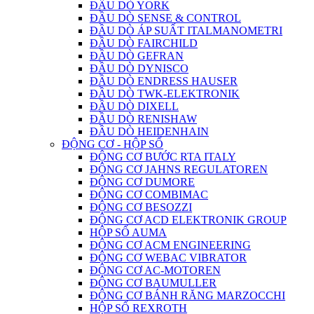
ĐẦU DÒ YORK
ĐẦU DÒ SENSE & CONTROL
ĐẦU DÒ ÁP SUẤT ITALMANOMETRI
ĐẦU DÒ FAIRCHILD
ĐẦU DÒ GEFRAN
ĐẦU DÒ DYNISCO
ĐẦU DÒ ENDRESS HAUSER
ĐẦU DÒ TWK-ELEKTRONIK
ĐẦU DÒ DIXELL
ĐẦU DÒ RENISHAW
ĐẦU DÒ HEIDENHAIN
ĐỘNG CƠ - HỘP SỐ
ĐỘNG CƠ BƯỚC RTA ITALY
ĐỘNG CƠ JAHNS REGULATOREN
ĐỘNG CƠ DUMORE
ĐỘNG CƠ COMBIMAC
ĐỘNG CƠ BESOZZI
ĐỘNG CƠ ACD ELEKTRONIK GROUP
HỘP SỐ AUMA
ĐỘNG CƠ ACM ENGINEERING
ĐỘNG CƠ WEBAC VIBRATOR
ĐỘNG CƠ AC-MOTOREN
ĐỘNG CƠ BAUMULLER
ĐỘNG CƠ BÁNH RĂNG MARZOCCHI
HỘP SỐ REXROTH