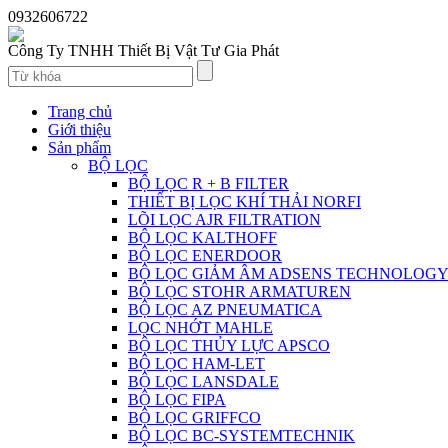
0932606722
Công Ty TNHH Thiết Bị Vật Tư Gia Phát
Trang chủ
Giới thiệu
Sản phẩm
BỘ LỌC
BỘ LỌC R + B FILTER
THIẾT BỊ LỌC KHÍ THẢI NORFI
LÕI LỌC AJR FILTRATION
BỘ LỌC KALTHOFF
BỘ LỌC ENERDOOR
BỘ LỌC GIẢM ÂM ADSENS TECHNOLOG
BỘ LỌC STOHR ARMATUREN
BỘ LỌC AZ PNEUMATICA
LỌC NHỚT MAHLE
BỘ LỌC THỦY LỰC APSCO
BỘ LỌC HAM-LET
BỘ LỌC LANSDALE
BỘ LỌC FIPA
BỘ LỌC GRIFFCO
BỘ LỌC BC-SYSTEMTECHNIK