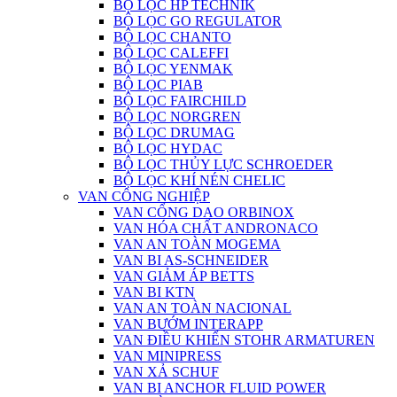
BỘ LỌC HP TECHNIK
BỘ LỌC GO REGULATOR
BỘ LỌC CHANTO
BỘ LỌC CALEFFI
BỘ LỌC YENMAK
BỘ LỌC PIAB
BỘ LỌC FAIRCHILD
BỘ LỌC NORGREN
BỘ LỌC DRUMAG
BỘ LỌC HYDAC
BỘ LỌC THỦY LỰC SCHROEDER
BỘ LỌC KHÍ NÉN CHELIC
VAN CÔNG NGHIỆP
VAN CỔNG DAO ORBINOX
VAN HÓA CHẤT ANDRONACO
VAN AN TOÀN MOGEMA
VAN BI AS-SCHNEIDER
VAN GIẢM ÁP BETTS
VAN BI KTN
VAN AN TOÀN NACIONAL
VAN BƯỚM INTERAPP
VAN ĐIỀU KHIỂN STOHR ARMATUREN
VAN MINIPRESS
VAN XẢ SCHUF
VAN BI ANCHOR FLUID POWER