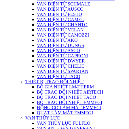
VAN ĐIỆN TỪ SCHMALZ
VAN ĐIỆN TỪ AUSCO
VAN ĐIỆN TỪ FESTO
VAN ĐIỆN TỪ CAMEL
VAN ĐIỆN TỪ CHANTO
VAN ĐIỆN TỪ VELAN
VAN ĐIỆN TỪ CAMOZZI
VAN ĐIỆN TỪ AKO
VAN ĐIỆN TỪ DUNGS
VAN ĐIỆN TỪ ASCO
VAN ĐIỆN TỪ CAPRONI
VAN ĐIỆN TỪ DWYER
VAN ĐIỆN TỪ CHELIC
VAN ĐIỆN TỪ SPARTAN
VAN ĐIỆN TỪ TACO
THIẾT BỊ TRAO ĐỔI NHIỆT
BỘ GIA NHIỆT LM-THERM
BỘ TRAO ĐỔI NHIỆT AIRTECH
BỘ TRAO ĐỔI NHIỆT TACO
BỘ TRAO ĐỔI NHIỆT EMMEGI
ĐỘNG CƠ LÀM MÁT EMMEGI
QUẠT LÀM MÁT EMMEGI
VAN THỦY LỰC
VAN THỦY LỰC FULFLO
VAN AN TOÀN GENERANT