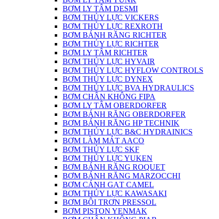
BƠM LY TÂM DESMI
BƠM THỦY LỰC VICKERS
BƠM THỦY LỰC REXROTH
BƠM BÁNH RĂNG RICHTER
BƠM THỦY LỰC RICHTER
BƠM LY TÂM RICHTER
BƠM THỦY LỰC HYVAIR
BƠM THỦY LỰC HYFLOW CONTROLS
BƠM THỦY LỰC DYNEX
BƠM THỦY LỰC BVA HYDRAULICS
BƠM CHÂN KHÔNG FIPA
BƠM LY TÂM OBERDORFER
BƠM BÁNH RĂNG OBERDORFER
BƠM BÁNH RĂNG HP TECHNIK
BƠM THỦY LỰC B&C HYDRAINICS
BƠM LÀM MÁT AACO
BƠM THỦY LỰC SKF
BƠM THỦY LỰC YUKEN
BƠM BÁNH RĂNG ROQUET
BƠM BÁNH RĂNG MARZOCCHI
BƠM CÁNH GẠT CAMEL
BƠM THỦY LỰC KAWASAKI
BƠM BÔI TRƠN PRESSOL
BƠM PISTON YENMAK