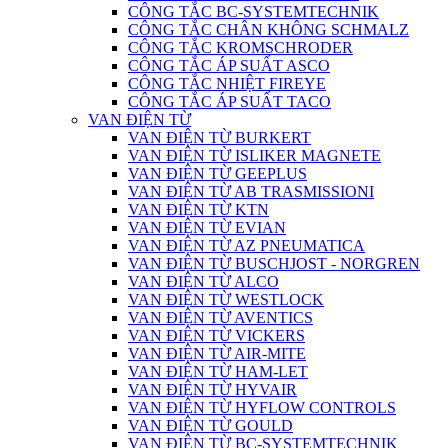
CÔNG TẮC BC-SYSTEMTECHNIK
CÔNG TẮC CHÂN KHÔNG SCHMALZ
CÔNG TẮC KROMSCHRODER
CÔNG TẮC ÁP SUẤT ASCO
CÔNG TẮC NHIỆT FIREYE
CÔNG TẮC ÁP SUẤT TACO
VAN ĐIỆN TỪ
VAN ĐIỆN TỪ BURKERT
VAN ĐIỆN TỪ ISLIKER MAGNETE
VAN ĐIỆN TỪ GEEPLUS
VAN ĐIỆN TỪ AB TRASMISSIONI
VAN ĐIỆN TỪ KTN
VAN ĐIỆN TỪ EVIAN
VAN ĐIỆN TỪ AZ PNEUMATICA
VAN ĐIỆN TỪ BUSCHJOST - NORGREN
VAN ĐIỆN TỪ ALCO
VAN ĐIỆN TỪ WESTLOCK
VAN ĐIỆN TỪ AVENTICS
VAN ĐIỆN TỪ VICKERS
VAN ĐIỆN TỪ AIR-MITE
VAN ĐIỆN TỪ HAM-LET
VAN ĐIỆN TỪ HYVAIR
VAN ĐIỆN TỪ HYFLOW CONTROLS
VAN ĐIỆN TỪ GOULD
VAN ĐIỆN TỪ BC-SYSTEMTECHNIK