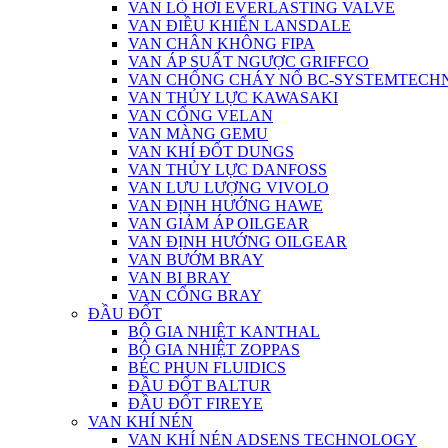
VAN LÒ HƠI EVERLASTING VALVE
VAN ĐIỀU KHIỂN LANSDALE
VAN CHÂN KHÔNG FIPA
VAN ÁP SUẤT NGƯỢC GRIFFCO
VAN CHỐNG CHÁY NỔ BC-SYSTEMTECH
VAN THỦY LỰC KAWASAKI
VAN CỔNG VELAN
VAN MÀNG GEMU
VAN KHÍ ĐỐT DUNGS
VAN THỦY LỰC DANFOSS
VAN LƯU LƯỢNG VIVOLO
VAN ĐỊNH HƯỚNG HAWE
VAN GIẢM ÁP OILGEAR
VAN ĐỊNH HƯỚNG OILGEAR
VAN BƯỚM BRAY
VAN BI BRAY
VAN CỔNG BRAY
ĐẦU ĐỐT
BỘ GIA NHIỆT KANTHAL
BỘ GIA NHIỆT ZOPPAS
BÉC PHUN FLUIDICS
ĐẦU ĐỐT BALTUR
ĐẦU ĐỐT FIREYE
VAN KHÍ NÉN
VAN KHÍ NÉN ADSENS TECHNOLOGY