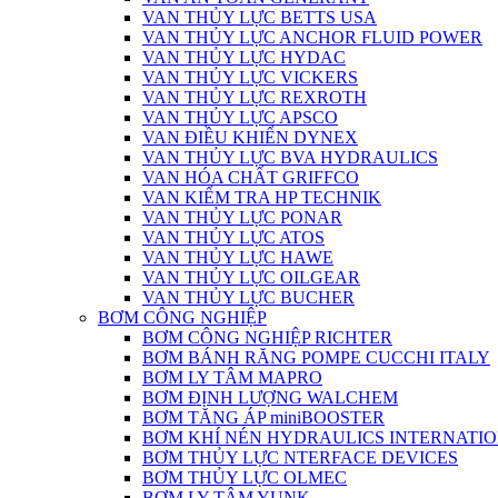
VAN THỦY LỰC BETTS USA
VAN THỦY LỰC ANCHOR FLUID POWER
VAN THỦY LỰC HYDAC
VAN THỦY LỰC VICKERS
VAN THỦY LỰC REXROTH
VAN THỦY LỰC APSCO
VAN ĐIỀU KHIỂN DYNEX
VAN THỦY LỰC BVA HYDRAULICS
VAN HÓA CHẤT GRIFFCO
VAN KIỂM TRA HP TECHNIK
VAN THỦY LỰC PONAR
VAN THỦY LỰC ATOS
VAN THỦY LỰC HAWE
VAN THỦY LỰC OILGEAR
VAN THỦY LỰC BUCHER
BƠM CÔNG NGHIỆP
BƠM CÔNG NGHIỆP RICHTER
BƠM BÁNH RĂNG POMPE CUCCHI ITALY
BƠM LY TÂM MAPRO
BƠM ĐỊNH LƯỢNG WALCHEM
BƠM TĂNG ÁP miniBOOSTER
BƠM KHÍ NÉN HYDRAULICS INTERNATIO
BƠM THỦY LỰC NTERFACE DEVICES
BƠM THỦY LỰC OLMEC
BƠM LY TÂM YUNK