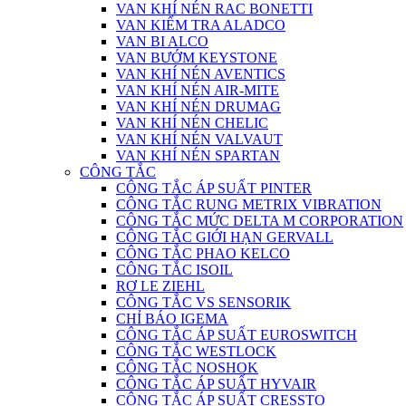
VAN KHÍ NÉN RAC BONETTI
VAN KIỂM TRA ALADCO
VAN BI ALCO
VAN BƯỚM KEYSTONE
VAN KHÍ NÉN AVENTICS
VAN KHÍ NÉN AIR-MITE
VAN KHÍ NÉN DRUMAG
VAN KHÍ NÉN CHELIC
VAN KHÍ NÉN VALVAUT
VAN KHÍ NÉN SPARTAN
CÔNG TẮC
CÔNG TẮC ÁP SUẤT PINTER
CÔNG TẮC RUNG METRIX VIBRATION
CÔNG TẮC MỨC DELTA M CORPORATION
CÔNG TẮC GIỚI HẠN GERVALL
CÔNG TẮC PHAO KELCO
CÔNG TẮC ISOIL
RƠ LE ZIEHL
CÔNG TẮC VS SENSORIK
CHỈ BÁO IGEMA
CÔNG TẮC ÁP SUẤT EUROSWITCH
CÔNG TẮC WESTLOCK
CÔNG TẮC NOSHOK
CÔNG TẮC ÁP SUẤT HYVAIR
CÔNG TẮC ÁP SUẤT CRESSTO