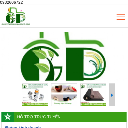
0932606722
HỖ TRỢ TRỰC TUYẾN
Phòng kinh doanh