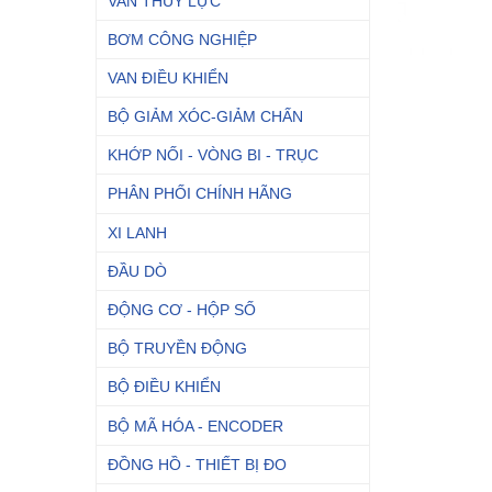
VAN THỦY LỰC
BƠM CÔNG NGHIỆP
VAN ĐIỀU KHIỂN
BỘ GIẢM XÓC-GIẢM CHẤN
KHỚP NỐI - VÒNG BI - TRỤC
PHÂN PHỐI CHÍNH HÃNG
XI LANH
ĐẦU DÒ
ĐỘNG CƠ - HỘP SỐ
BỘ TRUYỀN ĐỘNG
BỘ ĐIỀU KHIỂN
BỘ MÃ HÓA - ENCODER
ĐỒNG HỒ - THIẾT BỊ ĐO