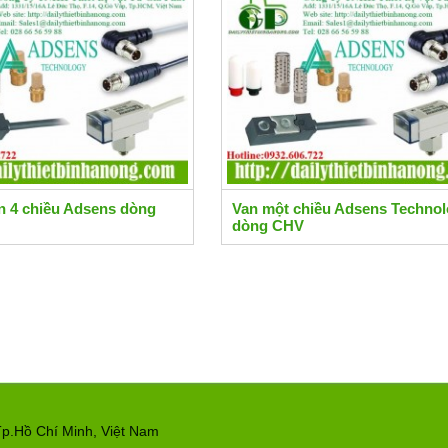
n 4 chiều Adsens dòng
Van một chiều Adsens Techno
dòng CHV
p.Hồ Chí Minh, Việt Nam