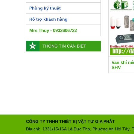
Phòng kỹ thuật
Hỗ trợ khách hàng
Mrs Thủy - 0932606722
THÔNG TIN CẦN BIẾT
Van khí né
SHV
CÔNG TY TNHH THIẾT BỊ VẬT TƯ GIA PHÁT
Địa chỉ: 1331/15/16A Lê Đức Thọ, Phường An Hội Tây
T
,