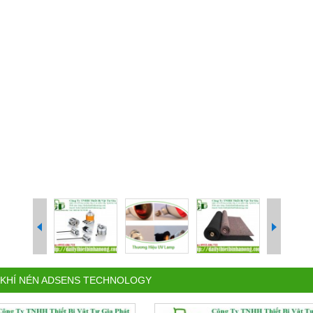
 KHÍ NÉN ADSENS TECHNOLOGY