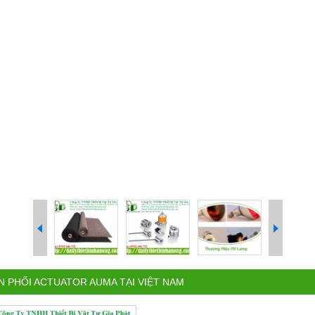
N PHỐI ACTUATOR AUMA TẠI VIỆT NAM