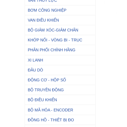
VAN THỦY LỰC
BƠM CÔNG NGHIỆP
VAN ĐIỀU KHIỂN
BỘ GIẢM XÓC-GIẢM CHẤN
KHỚP NỐI - VÒNG BI - TRỤC
PHÂN PHỐI CHÍNH HÃNG
XI LANH
ĐẦU DÒ
ĐỘNG CƠ - HỘP SỐ
BỘ TRUYỀN ĐỘNG
BỘ ĐIỀU KHIỂN
BỘ MÃ HÓA - ENCODER
ĐỒNG HỒ - THIẾT BỊ ĐO