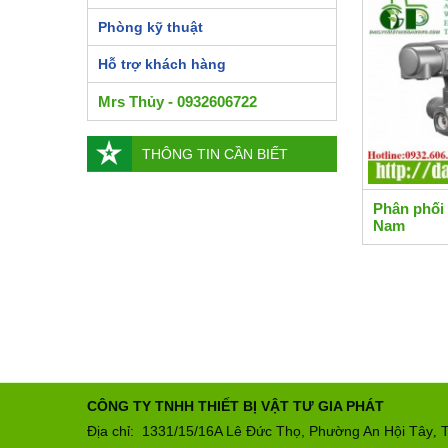
Phòng kỹ thuật
Hỗ trợ khách hàng
Mrs Thủy - 0932606722
THÔNG TIN CẦN BIẾT
Phân phối 
Nam
CÔNG TY TNHH THIẾT BỊ VẬT TƯ GIA PHÁT
Địa chỉ: 1331/15/16A Lê Đức Thọ, Phường An Hội Tây
T
,