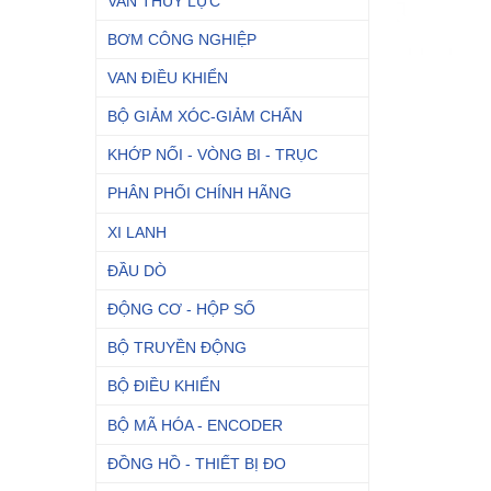
VAN THỦY LỰC
BƠM CÔNG NGHIỆP
VAN ĐIỀU KHIỂN
BỘ GIẢM XÓC-GIẢM CHẤN
KHỚP NỐI - VÒNG BI - TRỤC
PHÂN PHỐI CHÍNH HÃNG
XI LANH
ĐẦU DÒ
ĐỘNG CƠ - HỘP SỐ
BỘ TRUYỀN ĐỘNG
BỘ ĐIỀU KHIỂN
BỘ MÃ HÓA - ENCODER
ĐỒNG HỒ - THIẾT BỊ ĐO