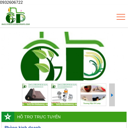
0932606722
HỖ TRỢ TRỰC TUYẾN
Phòng kinh doanh