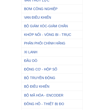
VAN THỦY LỰC
BƠM CÔNG NGHIỆP
VAN ĐIỀU KHIỂN
BỘ GIẢM XÓC-GIẢM CHẤN
KHỚP NỐI - VÒNG BI - TRỤC
PHÂN PHỐI CHÍNH HÃNG
XI LANH
ĐẦU DÒ
ĐỘNG CƠ - HỘP SỐ
BỘ TRUYỀN ĐỘNG
BỘ ĐIỀU KHIỂN
BỘ MÃ HÓA - ENCODER
ĐỒNG HỒ - THIẾT BỊ ĐO