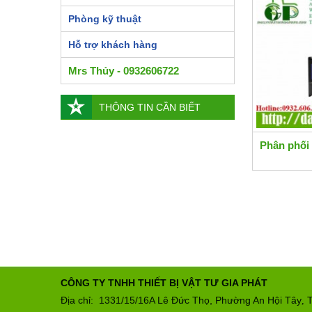
Phòng kỹ thuật
Hỗ trợ khách hàng
Mrs Thủy - 0932606722
THÔNG TIN CẦN BIẾT
Phân phối 
CÔNG TY TNHH THIẾT BỊ VẬT TƯ GIA PHÁT
Địa chỉ: 1331/15/16A Lê Đức Thọ, Phường An Hội Tây
T
,