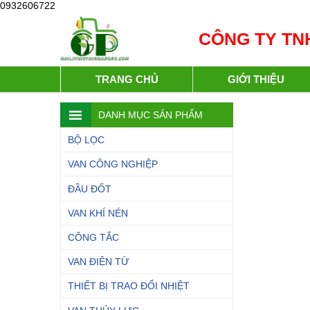
0932606722
CÔNG TY TNH
TRANG CHỦ
GIỚI THIỆU
DANH MỤC SẢN PHẨM
BỘ LỌC
VAN CÔNG NGHIỆP
ĐẦU ĐỐT
VAN KHÍ NÉN
CÔNG TẮC
VAN ĐIỆN TỪ
THIẾT BỊ TRAO ĐỔI NHIỆT