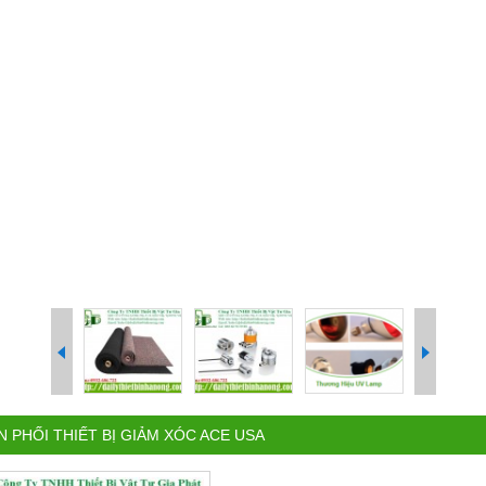
N PHỐI THIẾT BỊ GIẢM XÓC ACE USA