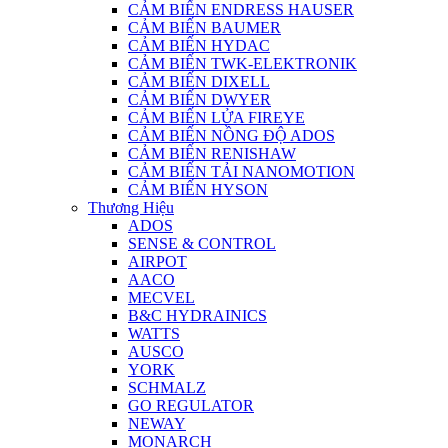
CẢM BIẾN ENDRESS HAUSER
CẢM BIẾN BAUMER
CẢM BIẾN HYDAC
CẢM BIẾN TWK-ELEKTRONIK
CẢM BIẾN DIXELL
CẢM BIẾN DWYER
CẢM BIẾN LỬA FIREYE
CẢM BIẾN NỒNG ĐỘ ADOS
CẢM BIẾN RENISHAW
CẢM BIẾN TẢI NANOMOTION
CẢM BIẾN HYSON
Thương Hiệu
ADOS
SENSE & CONTROL
AIRPOT
AACO
MECVEL
B&C HYDRAINICS
WATTS
AUSCO
YORK
SCHMALZ
GO REGULATOR
NEWAY
MONARCH