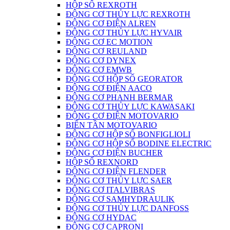
HỘP SỐ REXROTH
ĐỘNG CƠ THỦY LỰC REXROTH
ĐỘNG CƠ ĐIỆN ALREN
ĐỘNG CƠ THỦY LỰC HYVAIR
ĐỘNG CƠ EC MOTION
ĐỘNG CƠ REULAND
ĐỘNG CƠ DYNEX
ĐỘNG CƠ EMWB
ĐỘNG CƠ HỘP SỐ GEORATOR
ĐỘNG CƠ ĐIỆN AACO
ĐỘNG CƠ PHANH BERMAR
ĐỘNG CƠ THỦY LỰC KAWASAKI
ĐỘNG CƠ ĐIỆN MOTOVARIO
BIẾN TẦN MOTOVARIO
ĐỘNG CƠ HỘP SỐ BONFIGLIOLI
ĐỘNG CƠ HỘP SỐ BODINE ELECTRIC
ĐỘNG CƠ ĐIỆN BUCHER
HỘP SỐ REXNORD
ĐỘNG CƠ ĐIỆN FLENDER
ĐỘNG CƠ THỦY LỰC SAER
ĐỘNG CƠ ITALVIBRAS
ĐỘNG CƠ SAMHYDRAULIK
ĐỘNG CƠ THỦY LỰC DANFOSS
ĐỘNG CƠ HYDAC
ĐỘNG CƠ CAPRONI