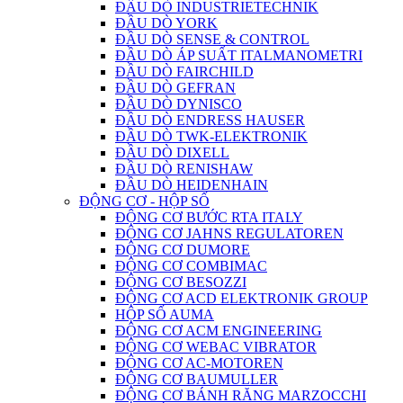
ĐẦU DÒ INDUSTRIETECHNIK
ĐẦU DÒ YORK
ĐẦU DÒ SENSE & CONTROL
ĐẦU DÒ ÁP SUẤT ITALMANOMETRI
ĐẦU DÒ FAIRCHILD
ĐẦU DÒ GEFRAN
ĐẦU DÒ DYNISCO
ĐẦU DÒ ENDRESS HAUSER
ĐẦU DÒ TWK-ELEKTRONIK
ĐẦU DÒ DIXELL
ĐẦU DÒ RENISHAW
ĐẦU DÒ HEIDENHAIN
ĐỘNG CƠ - HỘP SỐ
ĐỘNG CƠ BƯỚC RTA ITALY
ĐỘNG CƠ JAHNS REGULATOREN
ĐỘNG CƠ DUMORE
ĐỘNG CƠ COMBIMAC
ĐỘNG CƠ BESOZZI
ĐỘNG CƠ ACD ELEKTRONIK GROUP
HỘP SỐ AUMA
ĐỘNG CƠ ACM ENGINEERING
ĐỘNG CƠ WEBAC VIBRATOR
ĐỘNG CƠ AC-MOTOREN
ĐỘNG CƠ BAUMULLER
ĐỘNG CƠ BÁNH RĂNG MARZOCCHI