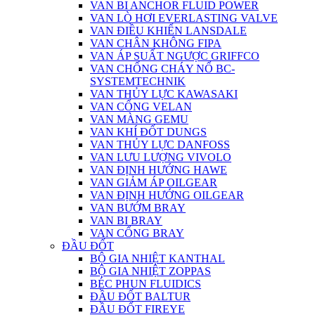
VAN BI ANCHOR FLUID POWER
VAN LÒ HƠI EVERLASTING VALVE
VAN ĐIỀU KHIỂN LANSDALE
VAN CHÂN KHÔNG FIPA
VAN ÁP SUẤT NGƯỢC GRIFFCO
VAN CHỐNG CHÁY NỔ BC-
SYSTEMTECHNIK
VAN THỦY LỰC KAWASAKI
VAN CỔNG VELAN
VAN MÀNG GEMU
VAN KHÍ ĐỐT DUNGS
VAN THỦY LỰC DANFOSS
VAN LƯU LƯỢNG VIVOLO
VAN ĐỊNH HƯỚNG HAWE
VAN GIẢM ÁP OILGEAR
VAN ĐỊNH HƯỚNG OILGEAR
VAN BƯỚM BRAY
VAN BI BRAY
VAN CỔNG BRAY
ĐẦU ĐỐT
BỘ GIA NHIỆT KANTHAL
BỘ GIA NHIỆT ZOPPAS
BÉC PHUN FLUIDICS
ĐẦU ĐỐT BALTUR
ĐẦU ĐỐT FIREYE