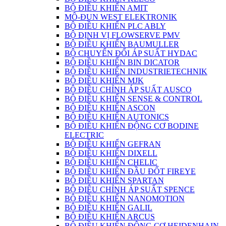
BỘ ĐIỀU KHIỂN AMIT
MÔ-ĐUN WEST ELEKTRONIK
BỘ ĐIỀU KHIỂN PLC ABLY
BỘ ĐỊNH VỊ FLOWSERVE PMV
BỘ ĐIỀU KHIỂN BAUMULLER
BỘ CHUYỂN ĐỔI ÁP SUẤT HYDAC
BỘ ĐIỀU KHIỂN BIN DICATOR
BỘ ĐIỀU KHIỂN INDUSTRIETECHNIK
BỘ ĐIỀU KHIỂN MJK
BỘ ĐIỀU CHỈNH ÁP SUẤT AUSCO
BỘ ĐIỀU KHIỂN SENSE & CONTROL
BỘ ĐIỀU KHIỂN ASCON
BỘ ĐIỀU KHIỂN AUTONICS
BỘ ĐIỀU KHIỂN ĐỘNG CƠ BODINE
ELECTRIC
BỘ ĐIỀU KHIỂN GEFRAN
BỘ ĐIỀU KHIỂN DIXELL
BỘ ĐIỀU KHIỂN CHELIC
BỘ ĐIỀU KHIỂN ĐẦU ĐỐT FIREYE
BỘ ĐIỀU KHIỂN SPARTAN
BỘ ĐIÊU CHỈNH ÁP SUẤT SPENCE
BỘ ĐIỀU KHIỂN NANOMOTION
BỘ ĐIỀU KHIỂN GALIL
BỘ ĐIỀU KHIỂN ARCUS
BỘ ĐIỀU KHIỂN ĐỘNG CƠ HEIDENHAIN