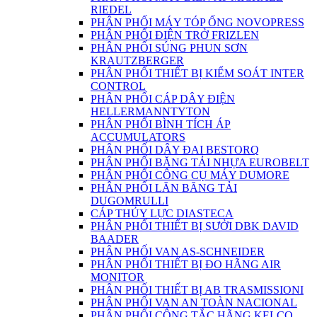
RIEDEL
PHÂN PHỐI MÁY TÓP ỐNG NOVOPRESS
PHÂN PHỐI ĐIỆN TRỞ FRIZLEN
PHÂN PHỐI SÚNG PHUN SƠN
KRAUTZBERGER
PHÂN PHỐI THIẾT BỊ KIỂM SOÁT INTER
CONTROL
PHÂN PHỐI CÁP DÂY ĐIỆN
HELLERMANNTYTON
PHÂN PHỐI BÌNH TÍCH ÁP
ACCUMULATORS
PHÂN PHỐI DÂY ĐAI BESTORQ
PHÂN PHỐI BĂNG TẢI NHỰA EUROBELT
PHÂN PHỐI CÔNG CỤ MÁY DUMORE
PHÂN PHỐI LĂN BĂNG TẢI
DUGOMRULLI
CÁP THỦY LỰC DIASTECA
PHÂN PHỐI THIẾT BỊ SƯỞI DBK DAVID
BAADER
PHÂN PHỐI VAN AS-SCHNEIDER
PHÂN PHỐI THIẾT BỊ ĐO HÃNG AIR
MONITOR
PHÂN PHỐI THIẾT BỊ AB TRASMISSIONI
PHÂN PHỐI VAN AN TOÀN NACIONAL
PHÂN PHỐI CÔNG TẮC HÃNG KELCO