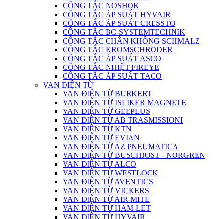
CÔNG TẮC NOSHOK
CÔNG TẮC ÁP SUẤT HYVAIR
CÔNG TẮC ÁP SUẤT CRESSTO
CÔNG TẮC BC-SYSTEMTECHNIK
CÔNG TẮC CHÂN KHÔNG SCHMALZ
CÔNG TẮC KROMSCHRODER
CÔNG TẮC ÁP SUẤT ASCO
CÔNG TẮC NHIỆT FIREYE
CÔNG TẮC ÁP SUẤT TACO
VAN ĐIỆN TỪ
VAN ĐIỆN TỪ BURKERT
VAN ĐIỆN TỪ ISLIKER MAGNETE
VAN ĐIỆN TỪ GEEPLUS
VAN ĐIỆN TỪ AB TRASMISSIONI
VAN ĐIỆN TỪ KTN
VAN ĐIỆN TỪ EVIAN
VAN ĐIỆN TỪ AZ PNEUMATICA
VAN ĐIỆN TỪ BUSCHJOST - NORGREN
VAN ĐIỆN TỪ ALCO
VAN ĐIỆN TỪ WESTLOCK
VAN ĐIỆN TỪ AVENTICS
VAN ĐIỆN TỪ VICKERS
VAN ĐIỆN TỪ AIR-MITE
VAN ĐIỆN TỪ HAM-LET
VAN ĐIỆN TỪ HYVAIR