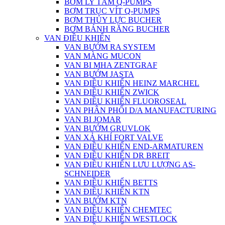
BƠM LY TÂM Q-PUMPS
BƠM TRỤC VÍT Q-PUMPS
BƠM THỦY LỰC BUCHER
BƠM BÁNH RĂNG BUCHER
VAN ĐIỀU KHIỂN
VAN BƯỚM RA SYSTEM
VAN MÀNG MUCON
VAN BI MHA ZENTGRAF
VAN BƯỚM JASTA
VAN ĐIỀU KHIỂN HEINZ MARCHEL
VAN ĐIỀU KHIỂN ZWICK
VAN ĐIỀU KHIỂN FLUOROSEAL
VAN PHÂN PHỐI D/A MANUFACTURING
VAN BI JOMAR
VAN BƯỚM GRUVLOK
VAN XẢ KHÍ FORT VALVE
VAN ĐIỀU KHIỂN END-ARMATUREN
VAN ĐIỀU KHIỂN DR BREIT
VAN ĐIỀU KHIỂN LƯU LƯỢNG AS-
SCHNEIDER
VAN ĐIỀU KHIỂN BETTS
VAN ĐIỀU KHIỂN KTN
VAN BƯỚM KTN
VAN ĐIỀU KHIỂN CHEMTEC
VAN ĐIỀU KHIỂN WESTLOCK