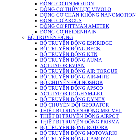
ĐỘNG CƠ UNIMOTION
ĐỘNG CƠ THỦY LỰC VIVOLO
ĐỘNG CƠ CHÂN KHÔNG NANOMOTION
ĐỘNG CƠ ARCUS
ĐỘNG CƠ PITTMAN AMETEK
ĐỘNG CƠ HEIDENHAIN
BỘ TRUYỀN ĐỘNG
BỘ TRUYỀN ĐỘNG ESKRIDGE
BỘ TRUYỀN ĐỘNG BECK
BỘ TRUYỀN ĐỘNG KTN
BỘ TRUYỀN ĐỘNG AUMA
ACTUATOR EVIAN
BỘ TRUYỀN ĐỘNG AIR TORQUE
BỘ TRUYỀN ĐỘNG AIR-MITE
BỘ CHUYỂN ĐỔI NOSHOK
BỘ TRUYỀN ĐỘNG APSCO
ACTUATOR UCT/HAM-LET
BỘ TRUYỀN ĐỘNG DYNEX
BỘ CHUYỂN ĐỔI GEORATOR
THIẾT BỊ TRUYỀN ĐỘNG MECVEL
THIẾT BỊ TRUYỀN ĐỘNG AIRPOT
THIẾT BỊ TRUYỀN ĐỘNG PRISMA
BỘ TRUYỀN ĐỘNG ROTORK
BỘ TRUYỀN ĐỘNG MOTOVARIO
BỘ TRUYỀN ĐỘNG CAMOZZI