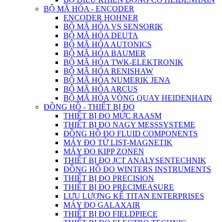
BỘ MÃ HÓA - ENCODER
ENCODER HOHNER
BỘ MÃ HÓA VS SENSORIK
BỘ MÃ HÓA DEUTA
BỘ MÃ HÓA AUTONICS
BỘ MÃ HÓA BAUMER
BỘ MÃ HÓA TWK-ELEKTRONIK
BỘ MÃ HÓA RENISHAW
BỘ MÃ HÓA NUMERIK JENA
BỘ MÃ HÓA ARCUS
BỘ MÃ HÓA VÒNG QUAY HEIDENHAIN
ĐỒNG HỒ - THIẾT BỊ ĐO
THIẾT BỊ ĐO MỨC RAASM
THIẾT BỊ ĐO NAGY MESSSYSTEME
ĐỒNG HỒ ĐO FLUID COMPONENTS
MÁY ĐO TỪ LIST-MAGNETIK
MÁY ĐO KIPP ZONEN
THIẾT BỊ ĐO JCT ANALYSENTECHNIK
ĐỒNG HỒ ĐO WINTERS INSTRUMENTS
THIẾT BỊ ĐO PRECISION
THIẾT BỊ ĐO PRECIMEASURE
LƯU LƯỢNG KẾ TITAN ENTERPRISES
MÁY ĐO GALAXAIR
THIẾT BỊ ĐO FIELDPIECE