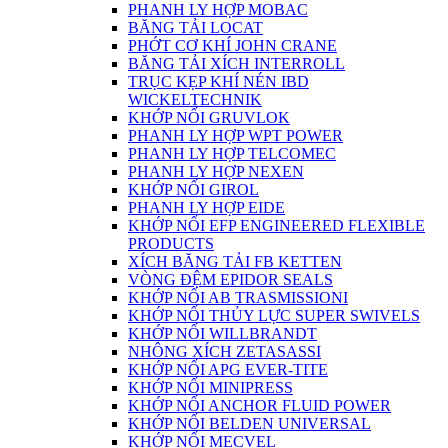
PHANH LY HỢP MOBAC
BĂNG TẢI LOCAT
PHỚT CƠ KHÍ JOHN CRANE
BĂNG TẢI XÍCH INTERROLL
TRỤC KẸP KHÍ NÉN IBD
WICKELTECHNIK
KHỚP NỐI GRUVLOK
PHANH LY HỢP WPT POWER
PHANH LY HỢP TELCOMEC
PHANH LY HỢP NEXEN
KHỚP NỐI GIROL
PHANH LY HỢP EIDE
KHỚP NỐI EFP ENGINEERED FLEXIBLE
PRODUCTS
XÍCH BĂNG TẢI FB KETTEN
VÒNG ĐỆM EPIDOR SEALS
KHỚP NỐI AB TRASMISSIONI
KHỚP NỐI THỦY LỰC SUPER SWIVELS
KHỚP NỐI WILLBRANDT
NHÔNG XÍCH ZETASASSI
KHỚP NỐI APG EVER-TITE
KHỚP NỐI MINIPRESS
KHỚP NỐI ANCHOR FLUID POWER
KHỚP NỐI BELDEN UNIVERSAL
KHỚP NỐI MECVEL