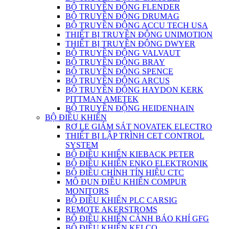
BỘ TRUYỀN ĐỘNG FLENDER
BỘ TRUYỀN ĐỘNG DRUMAG
BỘ TRUYỀN ĐỘNG ACCU TECH USA
THIẾT BỊ TRUYỀN ĐỘNG UNIMOTION
THIẾT BỊ TRUYỀN ĐỘNG DWYER
BỘ TRUYỀN ĐỘNG VALVAUT
BỘ TRUYỀN ĐỘNG BRAY
BỘ TRUYỀN ĐỘNG SPENCE
BỘ TRUYỀN ĐỘNG ARCUS
BỘ TRUYỀN ĐỘNG HAYDON KERK
PITTMAN AMETEK
BỘ TRUYỀN ĐỘNG HEIDENHAIN
BỘ ĐIỀU KHIỂN
RƠ LE GIÁM SÁT NOVATEK ELECTRO
THIẾT BỊ LẬP TRÌNH CET CONTROL
SYSTEM
BỘ ĐIỀU KHIỂN KIEBACK PETER
BỘ ĐIỀU KHIỂN ENKO ELEKTRONIK
BỘ ĐIỀU CHỈNH TÍN HIỆU CTC
MÔ ĐUN ĐIỀU KHIỂN COMPUR
MONITORS
BỘ ĐIỀU KHIỂN PLC CARSIG
REMOTE AKERSTROMS
BỘ ĐIỀU KHIỂN CẢNH BÁO KHÍ GFG
BỘ ĐIỀU KHIỂN KELCO