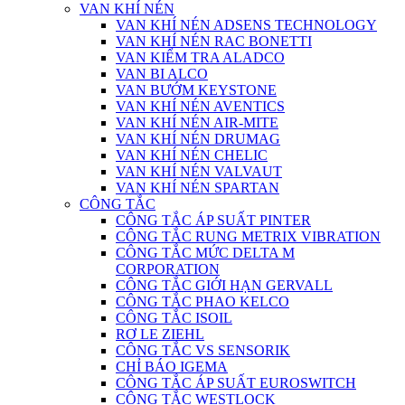
VAN KHÍ NÉN
VAN KHÍ NÉN ADSENS TECHNOLOGY
VAN KHÍ NÉN RAC BONETTI
VAN KIỂM TRA ALADCO
VAN BI ALCO
VAN BƯỚM KEYSTONE
VAN KHÍ NÉN AVENTICS
VAN KHÍ NÉN AIR-MITE
VAN KHÍ NÉN DRUMAG
VAN KHÍ NÉN CHELIC
VAN KHÍ NÉN VALVAUT
VAN KHÍ NÉN SPARTAN
CÔNG TẮC
CÔNG TẮC ÁP SUẤT PINTER
CÔNG TẮC RUNG METRIX VIBRATION
CÔNG TẮC MỨC DELTA M
CORPORATION
CÔNG TẮC GIỚI HẠN GERVALL
CÔNG TẮC PHAO KELCO
CÔNG TẮC ISOIL
RƠ LE ZIEHL
CÔNG TẮC VS SENSORIK
CHỈ BÁO IGEMA
CÔNG TẮC ÁP SUẤT EUROSWITCH
CÔNG TẮC WESTLOCK