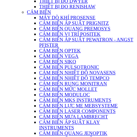
THIẾT BỊ ĐO DWYER
THIẾT BỊ ĐO RENISHAW
CẢM BIẾN
MÁY DÒ KHÍ PROSENSE
CẢM BIẾN ÁP SUẤT PRIGNITZ
CẢM BIẾN QUANG PREMOSYS
CẢM BIẾN VỊ TRÍ POSITEK
CẢM BIẾN ÁP SUẤT PEWATRON - ANGST
PFISTER
CẢM BIẾN OPTEK
CẢM BIẾN VEGA
CẢM BIẾN SIKO
CẢM BIẾN PULSOTRONIC
CẢM BIẾN NHIỆT ĐỘ NOVASENS
CẢM BIẾN NHIỆT ĐỘ TEMPCO
CẢM BIẾN RUNG MONITRAN
CẢM BIẾN MỨC MOLLET
CẢM BIẾN MODULOC
CẢM BIẾN MKS INSTRUMENTS
CẢM BIẾN LỰC ME MEBSYSTEME
CẢM BIẾN LASER COMPONENTS
CẢM BIẾN MƯA LAMBRECHT
CẢM BIẾN ÁP SUẤT KLAY
INSTRUMENTS
CẢM BIẾN QUANG JENOPTIK