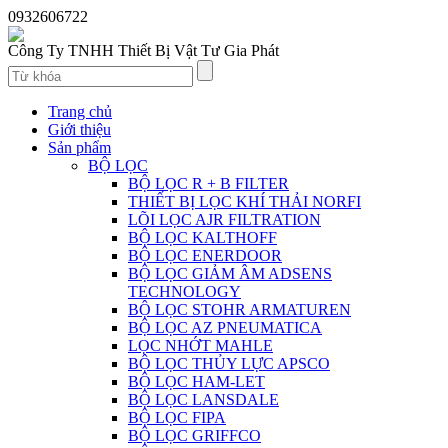
0932606722
Công Ty TNHH Thiết Bị Vật Tư Gia Phát
Trang chủ
Giới thiệu
Sản phẩm
BỘ LỌC
BỘ LỌC R + B FILTER
THIẾT BỊ LỌC KHÍ THẢI NORFI
LÕI LỌC AJR FILTRATION
BỘ LỌC KALTHOFF
BỘ LỌC ENERDOOR
BỘ LỌC GIẢM ÂM ADSENS
TECHNOLOGY
BỘ LỌC STOHR ARMATUREN
BỘ LỌC AZ PNEUMATICA
LỌC NHỚT MAHLE
BỘ LỌC THỦY LỰC APSCO
BỘ LỌC HAM-LET
BỘ LỌC LANSDALE
BỘ LỌC FIPA
BỘ LỌC GRIFFCO