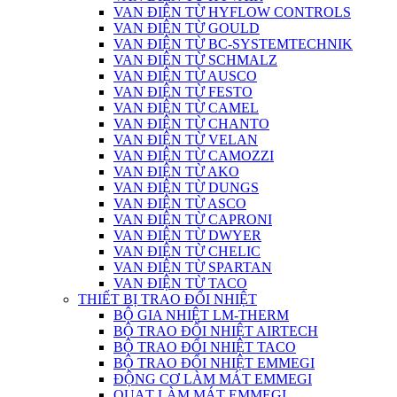
VAN ĐIỆN TỪ HYFLOW CONTROLS
VAN ĐIỆN TỪ GOULD
VAN ĐIỆN TỪ BC-SYSTEMTECHNIK
VAN ĐIỆN TỪ SCHMALZ
VAN ĐIỆN TỪ AUSCO
VAN ĐIỆN TỪ FESTO
VAN ĐIỆN TỪ CAMEL
VAN ĐIỆN TỪ CHANTO
VAN ĐIỆN TỪ VELAN
VAN ĐIỆN TỪ CAMOZZI
VAN ĐIỆN TỪ AKO
VAN ĐIỆN TỪ DUNGS
VAN ĐIỆN TỪ ASCO
VAN ĐIỆN TỪ CAPRONI
VAN ĐIỆN TỪ DWYER
VAN ĐIỆN TỪ CHELIC
VAN ĐIỆN TỪ SPARTAN
VAN ĐIỆN TỪ TACO
THIẾT BỊ TRAO ĐỔI NHIỆT
BỘ GIA NHIỆT LM-THERM
BỘ TRAO ĐỔI NHIỆT AIRTECH
BỘ TRAO ĐỔI NHIỆT TACO
BỘ TRAO ĐỔI NHIỆT EMMEGI
ĐỘNG CƠ LÀM MÁT EMMEGI
QUẠT LÀM MÁT EMMEGI