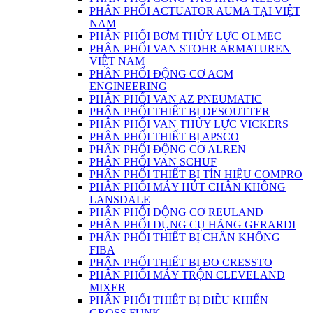
PHÂN PHỐI ACTUATOR AUMA TẠI VIỆT
NAM
PHÂN PHỐI BƠM THỦY LỰC OLMEC
PHÂN PHỐI VAN STOHR ARMATUREN
VIỆT NAM
PHÂN PHỐI ĐỘNG CƠ ACM
ENGINEERING
PHÂN PHỐI VAN AZ PNEUMATIC
PHÂN PHỐI THIẾT BỊ DESOUTTER
PHÂN PHỐI VAN THỦY LỰC VICKERS
PHÂN PHỐI THIẾT BỊ APSCO
PHÂN PHỐI ĐỘNG CƠ ALREN
PHÂN PHỐI VAN SCHUF
PHÂN PHỐI THIẾT BỊ TÍN HIỆU COMPRO
PHÂN PHỐI MÁY HÚT CHÂN KHÔNG
LANSDALE
PHÂN PHỐI ĐỘNG CƠ REULAND
PHÂN PHỐI DỤNG CỤ HÃNG GERARDI
PHÂN PHỐI THIẾT BỊ CHÂN KHÔNG
FIBA
PHÂN PHỐI THIẾT BỊ ĐO CRESSTO
PHÂN PHỐI MÁY TRỘN CLEVELAND
MIXER
PHÂN PHỐI THIẾT BỊ ĐIỀU KHIỂN
GROSS FUNK