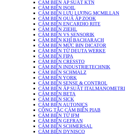
CẢM BIẾN ÁP SUẤT KTN
CẢM BIẾN ISOIL
CẢM BIẾN LƯU LƯỢNG MCMILLAN
CẢM BIẾN QUÁ ÁP ZOOK
CẢM BIẾN ENCARDIO RITE
CẢM BIẾN ZIEHL
CẢM BIẾN VS SENSORIK
CẢM BIẾN KHÍ BACHARACH
CĂM BIẾN MỨC BIN DICATOR
CẢM BIẾN TỪ DEUTA WERKE
CẢM BIẾN FIPA
CẢM BIẾN CRESSTO
CẢM BIẾN INDUSTRIETECHNIK
CẢM BIẾN SCHMALZ
CẢM BIẾN YORK
CẢM BIẾN SENSE & CONTROL
CẢM BIẾN ÁP SUẤT ITALMANOMETRI
CẢM BIẾN BETA
CẢM BIẾN SICK
CẢM BIẾN AUTONICS
CÔNG TẮC CẢM BIẾN PIAB
CẢM BIẾN TỪ IFM
CẢM BIẾN GEFRAN
CẢM BIẾN SCHMERSAL
CẢM BIẾN DYNISCO