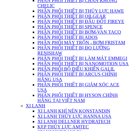
PHÂN PHỐI THIẾT BỊ CHÂN KHÔNG
CHELIC
PHÂN PHỐI THIẾT BỊ THỦY LỰC HAWE
PHÂN PHỐI THIẾT BỊ OILGEAR
PHÂN PHỐI THIẾT BỊ ĐẦU ĐỐT FIREYE
PHÂN PHỖI THIẾT BỊ SPENCE
PHÂN PHỐI THIẾT BỊ BƠM-VAN TACO
PHÂN PHỐI THIẾT BỊ ADOS
PHÂN PHỐI MÁY TRỘN - BƠM FRISTAM
PHÂN PHỐI THIẾT BỊ ĐO LƯỜNG
RENISHAW
PHÂN PHỐI THIẾT BỊ LÀM MÁT EMMEGI
PHÂN PHỐI THIẾT BỊ NANOMOTION USA
PHÂN PHỐI BỘ ĐIỀU KHIỂN GALIL
PHÂN PHỐI THIẾT BỊ ARCUS CHÍNH
HÃNG USA
PHÂN PHỐI THIẾT BỊ GIẢM XÓC ACE
USA
PHÂN PHỐI THIẾT BỊ HYSON CHÍNH
HÃNG TẠI VIỆT NAM
XI LANH
XI LANH KHÍ NÉN KONSTANDIN
XI LANH THỦY LỰC HANNA USA
XI LANH DELLNER HYDRATECH
KẸP THỦY LỰC AMTEC