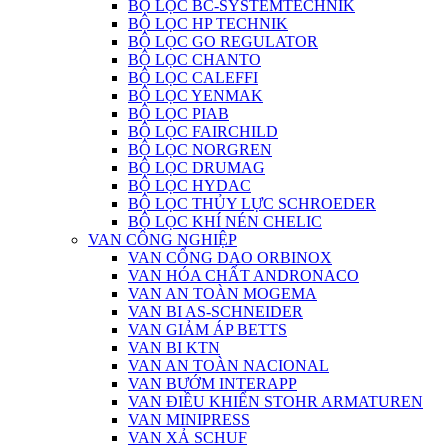
BỘ LỌC BC-SYSTEMTECHNIK
BỘ LỌC HP TECHNIK
BỘ LỌC GO REGULATOR
BỘ LỌC CHANTO
BỘ LỌC CALEFFI
BỘ LỌC YENMAK
BỘ LỌC PIAB
BỘ LỌC FAIRCHILD
BỘ LỌC NORGREN
BỘ LỌC DRUMAG
BỘ LỌC HYDAC
BỘ LỌC THỦY LỰC SCHROEDER
BỘ LỌC KHÍ NÉN CHELIC
VAN CÔNG NGHIỆP
VAN CỔNG DAO ORBINOX
VAN HÓA CHẤT ANDRONACO
VAN AN TOÀN MOGEMA
VAN BI AS-SCHNEIDER
VAN GIẢM ÁP BETTS
VAN BI KTN
VAN AN TOÀN NACIONAL
VAN BƯỚM INTERAPP
VAN ĐIỀU KHIỂN STOHR ARMATUREN
VAN MINIPRESS
VAN XẢ SCHUF