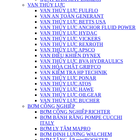
VAN THỦY LỰC
VAN THỦY LỰC FULFLO
VAN AN TOÀN GENERANT
VAN THỦY LỰC BETTS USA
VAN THỦY LỰC ANCHOR FLUID POWER
VAN THỦY LỰC HYDAC
VAN THỦY LỰC VICKERS
VAN THỦY LỰC REXROTH
VAN THỦY LỰC APSCO
VAN ĐIỀU KHIỂN DYNEX
VAN THỦY LỰC BVA HYDRAULICS
VAN HÓA CHẤT GRIFFCO
VAN KIỂM TRA HP TECHNIK
VAN THỦY LỰC PONAR
VAN THỦY LỰC ATOS
VAN THỦY LỰC HAWE
VAN THỦY LỰC OILGEAR
VAN THỦY LỰC BUCHER
BƠM CÔNG NGHIỆP
BƠM CÔNG NGHIỆP RICHTER
BƠM BÁNH RĂNG POMPE CUCCHI
ITALY
BƠM LY TÂM MAPRO
BƠM ĐỊNH LƯỢNG WALCHEM
BƠM TĂNG ÁP miniBOOSTER