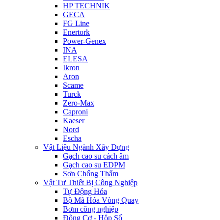
HP TECHNIK
GECA
FG Line
Enertork
Power-Genex
INA
ELESA
Ikron
Aron
Scame
Turck
Zero-Max
Caproni
Kaeser
Nord
Escha
Vật Liệu Ngành Xây Dựng
Gạch cao su cách âm
Gạch cao su EDPM
Sơn Chống Thấm
Vật Tư Thiết Bị Công Nghiệp
Tự Động Hóa
Bộ Mã Hóa Vòng Quay
Bơm công nghiệp
Động Cơ - Hộp Số