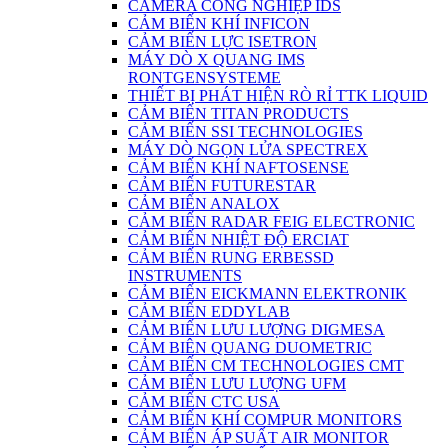
CAMERA CÔNG NGHIỆP IDS
CẢM BIẾN KHÍ INFICON
CẢM BIẾN LỰC ISETRON
MÁY DÒ X QUANG IMS
RONTGENSYSTEME
THIẾT BỊ PHÁT HIỆN RÒ RỈ TTK LIQUID
CẢM BIẾN TITAN PRODUCTS
CẢM BIẾN SSI TECHNOLOGIES
MÁY DÒ NGỌN LỬA SPECTREX
CẢM BIẾN KHÍ NAFTOSENSE
CẢM BIẾN FUTURESTAR
CẢM BIẾN ANALOX
CẢM BIẾN RADAR FEIG ELECTRONIC
CẢM BIẾN NHIỆT ĐỘ ERCIAT
CẢM BIẾN RUNG ERBESSD
INSTRUMENTS
CẢM BIẾN EICKMANN ELEKTRONIK
CẢM BIẾN EDDYLAB
CẢM BIẾN LƯU LƯỢNG DIGMESA
CẢM BIÊN QUANG DUOMETRIC
CẢM BIẾN CM TECHNOLOGIES CMT
CẢM BIẾN LƯU LƯỢNG UFM
CẢM BIẾN CTC USA
CẢM BIẾN KHÍ COMPUR MONITORS
CẢM BIẾN ÁP SUẤT AIR MONITOR