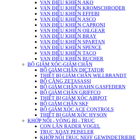
VAN ĐIỀU KHIỂN AKO
VAN ĐIỀU KHIỂN KROMSCHRODER
VAN ĐIỀU KHIỂN EFFEBI
VAN ĐIỀU KHIỂN ASCO
VAN ĐIỀU KHIỂN CAPRONI
VAN ĐIỀU KHIỂN OILGEAR
VAN ĐIỀU KHIỂN BRAY
VAN ĐIỀU KHIỂN SPARTAN
VAN ĐIỀU KHIỂN SPENCE
VAN ĐIỀU KHIỂN TACO
VAN ĐIỀU KHIỂN BUCHER
BỘ GIẢM XÓC-GIẢM CHẤN
BỘ GIẢM CHẤN DICTATOR
THIẾT BỊ GIẢM CHẤN WILLBRANDT
BỘ CĂNG ZETASASSI
BỘ GIẢM CHẤN HAHN GASFEDERN
BỘ GIẢM CHẤN GRIFFCO
THIẾT BỊ GIẢM XÓC AIRPOT
BỘ GIẢM CHẤN SKF
BỘ GIẢM XÓC ACE CONTROLS
THIẾT BỊ GIẢM XÓC HYSON
KHỚP NỐI - VÒNG BI - TRỤC
CON LĂN RADER VOGEL
TRỤC XOAY PEISELER
KHỚP NỐI TRỤC NEFF GEWINDETRIEBE