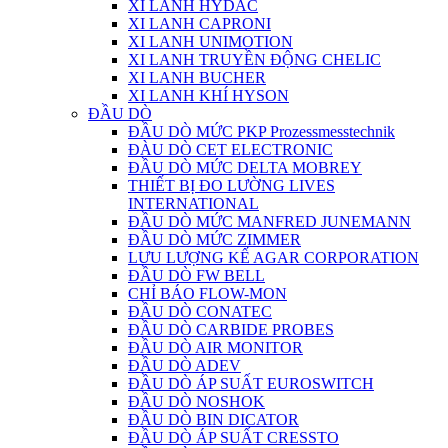
XI LANH HYDAC
XI LANH CAPRONI
XI LANH UNIMOTION
XI LANH TRUYỀN ĐỘNG CHELIC
XI LANH BUCHER
XI LANH KHÍ HYSON
ĐẦU DÒ
ĐẦU DÒ MỨC PKP Prozessmesstechnik
ĐÀU DÒ CET ELECTRONIC
ĐẦU DÒ MỨC DELTA MOBREY
THIẾT BỊ ĐO LƯỜNG LIVES
INTERNATIONAL
ĐẦU DÒ MỨC MANFRED JUNEMANN
ĐẦU DÒ MỨC ZIMMER
LƯU LƯỢNG KẾ AGAR CORPORATION
ĐẦU DÒ FW BELL
CHỈ BÁO FLOW-MON
ĐẦU DÒ CONATEC
ĐẦU DÒ CARBIDE PROBES
ĐẦU DÒ AIR MONITOR
ĐẦU DÒ ADEV
ĐẦU DÒ ÁP SUẤT EUROSWITCH
ĐẦU DÒ NOSHOK
ĐẦU DÒ BIN DICATOR
ĐẦU DÒ ÁP SUẤT CRESSTO