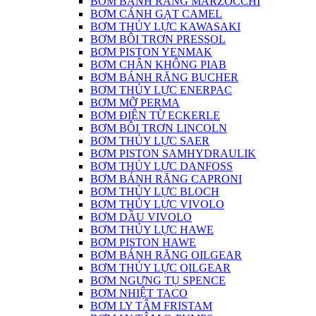
BƠM BÁNH RĂNG MARZOCCHI
BƠM CÁNH GẠT CAMEL
BƠM THỦY LỰC KAWASAKI
BƠM BÔI TRƠN PRESSOL
BƠM PISTON YENMAK
BƠM CHÂN KHÔNG PIAB
BƠM BÁNH RĂNG BUCHER
BƠM THỦY LỰC ENERPAC
BƠM MỠ PERMA
BƠM ĐIỆN TỪ ECKERLE
BƠM BÔI TRƠN LINCOLN
BƠM THỦY LỰC SAER
BƠM PISTON SAMHYDRAULIK
BƠM THỦY LỰC DANFOSS
BƠM BÁNH RĂNG CAPRONI
BƠM THỦY LỰC BLOCH
BƠM THỦY LỰC VIVOLO
BƠM DẦU VIVOLO
BƠM THỦY LỰC HAWE
BƠM PISTON HAWE
BƠM BÁNH RĂNG OILGEAR
BƠM THỦY LỰC OILGEAR
BƠM NGƯNG TỤ SPENCE
BƠM NHIỆT TACO
BƠM LY TÂM FRISTAM