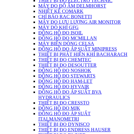
THIẾT BỊ ĐO ELECTRO TECHNIC
MÁY ĐO ĐỘ ẨM DELMHORST
NHIỆT KẾ COMARK
CHỈ BÁO RAC BONETTI
MÁY ĐO LƯU LƯỢNG AIR MONITOR
MÁY DÒ KHÍ GFG
ĐỒNG HỒ ĐO ISOIL
ĐỒNG HỒ ĐO MCMILLAN
MÁY BIẾN DÒNG CELSA
ĐỒNG HỒ ĐO ÁP SUẤT MINIPRESS
THIẾT BỊ PHÁT HIỆN KHÍ BACHARACH
THIẾT BỊ ĐO CHEMTEC
THIẾT BỊ ĐO DESOUTTER
ĐỒNG HỒ ĐO NOSHOK
ĐỒNG HỒ ĐO STEWARTS
ĐỒNG HỒ ĐO HAM-LET
ĐỒNG HỒ ĐO HYVAIR
ĐỒNG HỒ ĐO ÁP SUẤT BVA
HYDRAULICS
THIẾT BỊ ĐO CRESSTO
ĐỒNG HỒ ĐO MJK
ĐỒNG HỒ ĐO ÁP SUẤT
ITALMANOMETRI
THIẾT BỊ ĐO DYNISCO
THIẾT BỊ ĐO ENDRESS HAUSER