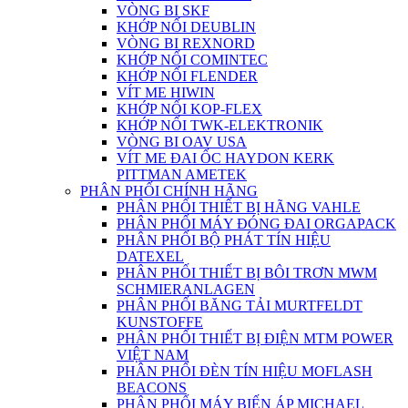
VÒNG BI SKF
KHỚP NỐI DEUBLIN
VÒNG BI REXNORD
KHỚP NỐI COMINTEC
KHỚP NỐI FLENDER
VÍT ME HIWIN
KHỚP NỐI KOP-FLEX
KHỚP NỐI TWK-ELEKTRONIK
VÒNG BI OAV USA
VÍT ME ĐAI ỐC HAYDON KERK
PITTMAN AMETEK
PHÂN PHỐI CHÍNH HÃNG
PHÂN PHỐI THIẾT BỊ HÃNG VAHLE
PHÂN PHỐI MÁY ĐÓNG ĐAI ORGAPACK
PHÂN PHỐI BỘ PHÁT TÍN HIỆU
DATEXEL
PHÂN PHỐI THIẾT BỊ BÔI TRƠN MWM
SCHMIERANLAGEN
PHÂN PHỐI BĂNG TẢI MURTFELDT
KUNSTOFFE
PHÂN PHỐI THIẾT BỊ ĐIỆN MTM POWER
VIỆT NAM
PHÂN PHỐI ĐÈN TÍN HIỆU MOFLASH
BEACONS
PHÂN PHỐI MÁY BIẾN ÁP MICHAEL