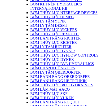
BƠM KHÍ NÉN HYDRAULICS
INTERNATIONAL HII
BƠM THỦY LỰC NTERFACE DEVICES
BƠM THỦY LỰC OLMEC
BƠM LY TÂM YUNK
BƠM LY TÂM DESMI
BƠM THỦY LỰC VICKERS
BƠM THỦY LỰC REXROTH
BƠM BÁNH RĂNG RICHTER
BƠM THỦY LỰC RICHTER
BƠM LY TÂM RICHTER
BƠM THỦY LỰC HYVAIR
BƠM THỦY LỰC HYFLOW CONTROLS
BƠM THỦY LỰC DYNEX
BƠM THỦY LỰC BVA HYDRAULICS
BƠM CHÂN KHÔNG FIPA
BƠM LY TÂM OBERDORFER
BƠM BÁNH RĂNG OBERDORFER
BƠM BÁNH RĂNG HP TECHNIK
BƠM THỦY LỰC B&C HYDRAINICS
BƠM LÀM MÁT AACO
BƠM THỦY LỰC SKF
BƠM THỦY LỰC YUKEN
BƠM BÁNH RĂNG ROQUET