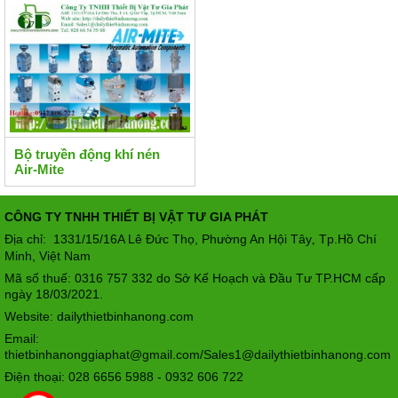
Bộ truyền động khí nén
Air-Mite
CÔNG TY TNHH THIẾT BỊ VẬT TƯ GIA PHÁT
Địa chỉ: 1331/15/16A Lê Đức Thọ, Phường An Hội Tây
Tp.Hồ Chí
,
Minh, Việt Nam
Mã số thuế: 0316 757 332 do Sở Kế Hoạch và Đầu Tư TP.HCM cấp
ngày 18/03/2021.
Website: dailythietbinhanong.com
Email:
thietbinhanonggiaphat@gmail.com/Sales1@dailythietbinhanong.com
Điện thoại: 028 6656 5988 - 0932 606 722