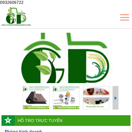
0932606722
HỖ TRỢ TRỰC TUYẾN
Phòng kinh doanh