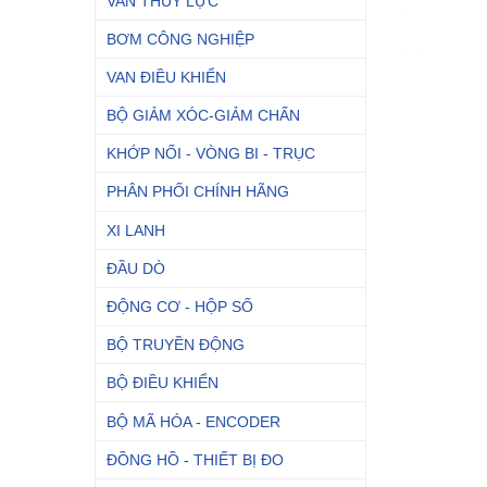
VAN THỦY LỰC
BƠM CÔNG NGHIỆP
VAN ĐIỀU KHIỂN
BỘ GIẢM XÓC-GIẢM CHẤN
KHỚP NỐI - VÒNG BI - TRỤC
PHÂN PHỐI CHÍNH HÃNG
XI LANH
ĐẦU DÒ
ĐỘNG CƠ - HỘP SỐ
BỘ TRUYỀN ĐỘNG
BỘ ĐIỀU KHIỂN
BỘ MÃ HÓA - ENCODER
ĐỒNG HỒ - THIẾT BỊ ĐO