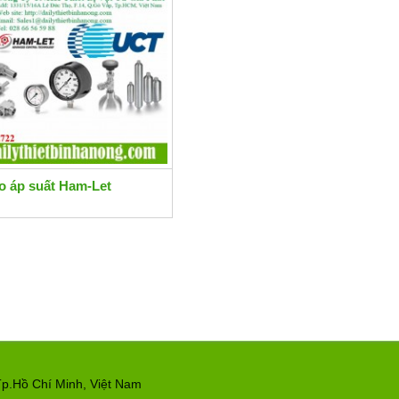
o áp suất Ham-Let
p.Hồ Chí Minh, Việt Nam