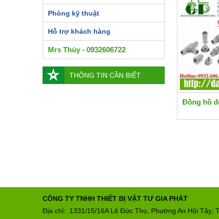
Phòng kỹ thuật
Hỗ trợ khách hàng
Mrs Thủy - 0932606722
THÔNG TIN CẦN BIẾT
Đồng hồ đ
CÔNG TY TNHH THIẾT BỊ VẬT TƯ GIA PHÁT
Địa chỉ: 1331/15/16A Lê Đức Thọ, Phường An Hội Tây
T
,