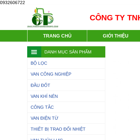
0932606722
CÔNG TY TNH
TRANG CHỦ
GIỚI THIỆU
DANH MỤC SẢN PHẨM
BỘ LỌC
VAN CÔNG NGHIỆP
ĐẦU ĐỐT
VAN KHÍ NÉN
CÔNG TẮC
VAN ĐIỆN TỪ
THIẾT BỊ TRAO ĐỔI NHIỆT