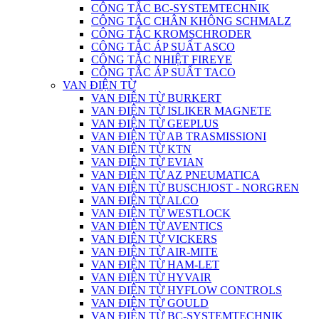
CÔNG TẮC BC-SYSTEMTECHNIK
CÔNG TẮC CHÂN KHÔNG SCHMALZ
CÔNG TẮC KROMSCHRODER
CÔNG TẮC ÁP SUẤT ASCO
CÔNG TẮC NHIỆT FIREYE
CÔNG TẮC ÁP SUẤT TACO
VAN ĐIỆN TỪ
VAN ĐIỆN TỪ BURKERT
VAN ĐIỆN TỪ ISLIKER MAGNETE
VAN ĐIỆN TỪ GEEPLUS
VAN ĐIỆN TỪ AB TRASMISSIONI
VAN ĐIỆN TỪ KTN
VAN ĐIỆN TỪ EVIAN
VAN ĐIỆN TỪ AZ PNEUMATICA
VAN ĐIỆN TỪ BUSCHJOST - NORGREN
VAN ĐIỆN TỪ ALCO
VAN ĐIỆN TỪ WESTLOCK
VAN ĐIỆN TỪ AVENTICS
VAN ĐIỆN TỪ VICKERS
VAN ĐIỆN TỪ AIR-MITE
VAN ĐIỆN TỪ HAM-LET
VAN ĐIỆN TỪ HYVAIR
VAN ĐIỆN TỪ HYFLOW CONTROLS
VAN ĐIỆN TỪ GOULD
VAN ĐIỆN TỪ BC-SYSTEMTECHNIK