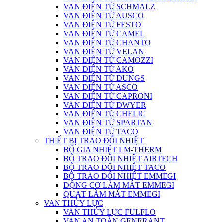
VAN ĐIỆN TỪ SCHMALZ
VAN ĐIỆN TỪ AUSCO
VAN ĐIỆN TỪ FESTO
VAN ĐIỆN TỪ CAMEL
VAN ĐIỆN TỪ CHANTO
VAN ĐIỆN TỪ VELAN
VAN ĐIỆN TỪ CAMOZZI
VAN ĐIỆN TỪ AKO
VAN ĐIỆN TỪ DUNGS
VAN ĐIỆN TỪ ASCO
VAN ĐIỆN TỪ CAPRONI
VAN ĐIỆN TỪ DWYER
VAN ĐIỆN TỪ CHELIC
VAN ĐIỆN TỪ SPARTAN
VAN ĐIỆN TỪ TACO
THIẾT BỊ TRAO ĐỔI NHIỆT
BỘ GIA NHIỆT LM-THERM
BỘ TRAO ĐỔI NHIỆT AIRTECH
BỘ TRAO ĐỔI NHIỆT TACO
BỘ TRAO ĐỔI NHIỆT EMMEGI
ĐỘNG CƠ LÀM MÁT EMMEGI
QUẠT LÀM MÁT EMMEGI
VAN THỦY LỰC
VAN THỦY LỰC FULFLO
VAN AN TOÀN GENERANT