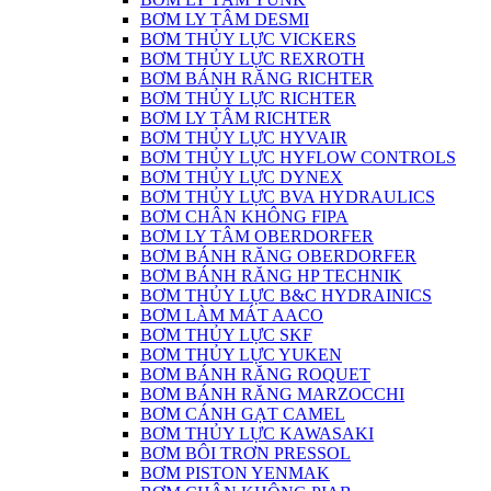
BƠM LY TÂM DESMI
BƠM THỦY LỰC VICKERS
BƠM THỦY LỰC REXROTH
BƠM BÁNH RĂNG RICHTER
BƠM THỦY LỰC RICHTER
BƠM LY TÂM RICHTER
BƠM THỦY LỰC HYVAIR
BƠM THỦY LỰC HYFLOW CONTROLS
BƠM THỦY LỰC DYNEX
BƠM THỦY LỰC BVA HYDRAULICS
BƠM CHÂN KHÔNG FIPA
BƠM LY TÂM OBERDORFER
BƠM BÁNH RĂNG OBERDORFER
BƠM BÁNH RĂNG HP TECHNIK
BƠM THỦY LỰC B&C HYDRAINICS
BƠM LÀM MÁT AACO
BƠM THỦY LỰC SKF
BƠM THỦY LỰC YUKEN
BƠM BÁNH RĂNG ROQUET
BƠM BÁNH RĂNG MARZOCCHI
BƠM CÁNH GẠT CAMEL
BƠM THỦY LỰC KAWASAKI
BƠM BÔI TRƠN PRESSOL
BƠM PISTON YENMAK