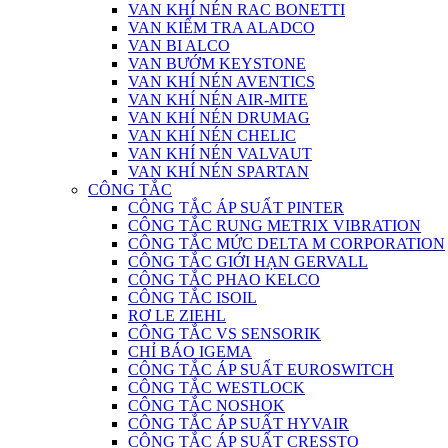
VAN KHÍ NÉN RAC BONETTI
VAN KIỂM TRA ALADCO
VAN BI ALCO
VAN BƯỚM KEYSTONE
VAN KHÍ NÉN AVENTICS
VAN KHÍ NÉN AIR-MITE
VAN KHÍ NÉN DRUMAG
VAN KHÍ NÉN CHELIC
VAN KHÍ NÉN VALVAUT
VAN KHÍ NÉN SPARTAN
CÔNG TẮC
CÔNG TẮC ÁP SUẤT PINTER
CÔNG TẮC RUNG METRIX VIBRATION
CÔNG TẮC MỨC DELTA M CORPORATION
CÔNG TẮC GIỚI HẠN GERVALL
CÔNG TẮC PHAO KELCO
CÔNG TẮC ISOIL
RƠ LE ZIEHL
CÔNG TẮC VS SENSORIK
CHỈ BÁO IGEMA
CÔNG TẮC ÁP SUẤT EUROSWITCH
CÔNG TẮC WESTLOCK
CÔNG TẮC NOSHOK
CÔNG TẮC ÁP SUẤT HYVAIR
CÔNG TẮC ÁP SUẤT CRESSTO