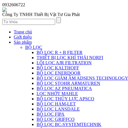
0932606722
Công Ty TNHH Thiết Bị Vật Tư Gia Phát
Trang chủ
Giới thiệu
Sản phẩm
BỘ LỌC
BỘ LỌC R + B FILTER
THIẾT BỊ LỌC KHÍ THẢI NORFI
LÕI LỌC AJR FILTRATION
BỘ LỌC KALTHOFF
BỘ LỌC ENERDOOR
BỘ LỌC GIẢM ÂM ADSENS TECHNOLOG
BỘ LỌC STOHR ARMATUREN
BỘ LỌC AZ PNEUMATICA
LỌC NHỚT MAHLE
BỘ LỌC THỦY LỰC APSCO
BỘ LỌC HAM-LET
BỘ LỌC LANSDALE
BỘ LỌC FIPA
BỘ LỌC GRIFFCO
BỘ LỌC BC-SYSTEMTECHNIK