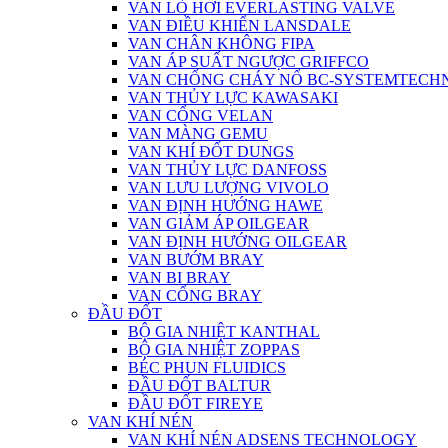
VAN LÒ HƠI EVERLASTING VALVE
VAN ĐIỀU KHIỂN LANSDALE
VAN CHÂN KHÔNG FIPA
VAN ÁP SUẤT NGƯỢC GRIFFCO
VAN CHỐNG CHÁY NỔ BC-SYSTEMTECH
VAN THỦY LỰC KAWASAKI
VAN CỔNG VELAN
VAN MÀNG GEMU
VAN KHÍ ĐỐT DUNGS
VAN THỦY LỰC DANFOSS
VAN LƯU LƯỢNG VIVOLO
VAN ĐỊNH HƯỚNG HAWE
VAN GIẢM ÁP OILGEAR
VAN ĐỊNH HƯỚNG OILGEAR
VAN BƯỚM BRAY
VAN BI BRAY
VAN CỔNG BRAY
ĐẦU ĐỐT
BỘ GIA NHIỆT KANTHAL
BỘ GIA NHIỆT ZOPPAS
BÉC PHUN FLUIDICS
ĐẦU ĐỐT BALTUR
ĐẦU ĐỐT FIREYE
VAN KHÍ NÉN
VAN KHÍ NÉN ADSENS TECHNOLOGY