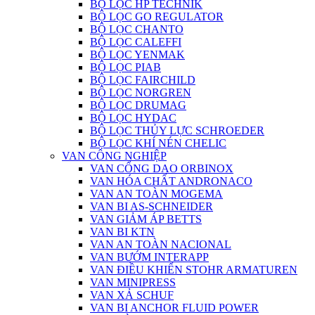
BỘ LỌC HP TECHNIK
BỘ LỌC GO REGULATOR
BỘ LỌC CHANTO
BỘ LỌC CALEFFI
BỘ LỌC YENMAK
BỘ LỌC PIAB
BỘ LỌC FAIRCHILD
BỘ LỌC NORGREN
BỘ LỌC DRUMAG
BỘ LỌC HYDAC
BỘ LỌC THỦY LỰC SCHROEDER
BỘ LỌC KHÍ NÉN CHELIC
VAN CÔNG NGHIỆP
VAN CỔNG DAO ORBINOX
VAN HÓA CHẤT ANDRONACO
VAN AN TOÀN MOGEMA
VAN BI AS-SCHNEIDER
VAN GIẢM ÁP BETTS
VAN BI KTN
VAN AN TOÀN NACIONAL
VAN BƯỚM INTERAPP
VAN ĐIỀU KHIỂN STOHR ARMATUREN
VAN MINIPRESS
VAN XẢ SCHUF
VAN BI ANCHOR FLUID POWER