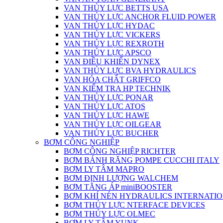
VAN THỦY LỰC BETTS USA
VAN THỦY LỰC ANCHOR FLUID POWER
VAN THỦY LỰC HYDAC
VAN THỦY LỰC VICKERS
VAN THỦY LỰC REXROTH
VAN THỦY LỰC APSCO
VAN ĐIỀU KHIỂN DYNEX
VAN THỦY LỰC BVA HYDRAULICS
VAN HÓA CHẤT GRIFFCO
VAN KIỂM TRA HP TECHNIK
VAN THỦY LỰC PONAR
VAN THỦY LỰC ATOS
VAN THỦY LỰC HAWE
VAN THỦY LỰC OILGEAR
VAN THỦY LỰC BUCHER
BƠM CÔNG NGHIỆP
BƠM CÔNG NGHIỆP RICHTER
BƠM BÁNH RĂNG POMPE CUCCHI ITALY
BƠM LY TÂM MAPRO
BƠM ĐỊNH LƯỢNG WALCHEM
BƠM TĂNG ÁP miniBOOSTER
BƠM KHÍ NÉN HYDRAULICS INTERNATIO
BƠM THỦY LỰC NTERFACE DEVICES
BƠM THỦY LỰC OLMEC
BƠM LY TÂM YUNK