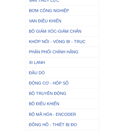
VAN THỦY LỰC
BƠM CÔNG NGHIỆP
VAN ĐIỀU KHIỂN
BỘ GIẢM XÓC-GIẢM CHẤN
KHỚP NỐI - VÒNG BI - TRỤC
PHÂN PHỐI CHÍNH HÃNG
XI LANH
ĐẦU DÒ
ĐỘNG CƠ - HỘP SỐ
BỘ TRUYỀN ĐỘNG
BỘ ĐIỀU KHIỂN
BỘ MÃ HÓA - ENCODER
ĐỒNG HỒ - THIẾT BỊ ĐO