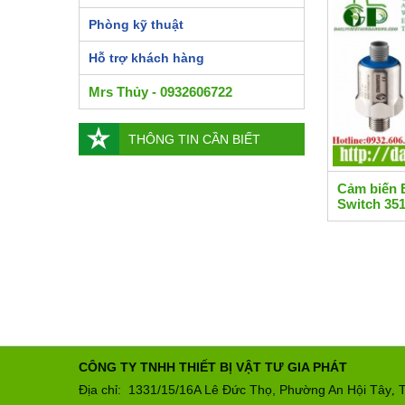
Phòng kỹ thuật
Hỗ trợ khách hàng
Mrs Thủy - 0932606722
THÔNG TIN CẦN BIẾT
Cảm biến 
Switch 35
CÔNG TY TNHH THIẾT BỊ VẬT TƯ GIA PHÁT
Địa chỉ: 1331/15/16A Lê Đức Thọ, Phường An Hội Tây
T
,