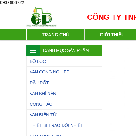
0932606722
CÔNG TY TNH
TRANG CHỦ
GIỚI THIỆU
DANH MỤC SẢN PHẨM
BỘ LỌC
VAN CÔNG NGHIỆP
ĐẦU ĐỐT
VAN KHÍ NÉN
CÔNG TẮC
VAN ĐIỆN TỪ
THIẾT BỊ TRAO ĐỔI NHIỆT