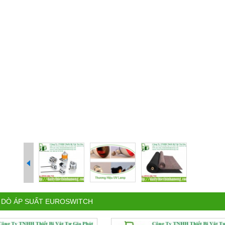
 DÒ ÁP SUẤT EUROSWITCH