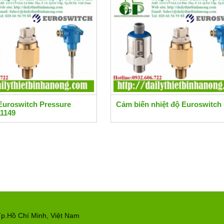
Euroswitch Pressure
Cảm biến nhiệt độ Euroswitch
11149
p.Hồ Chí Minh, Việt Nam