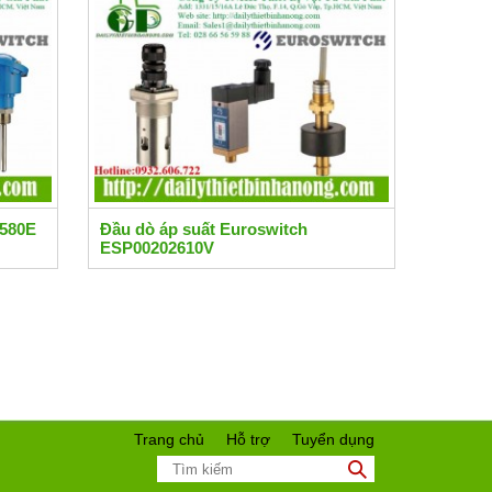
 580E
Đầu dò áp suất Euroswitch
ESP00202610V
Trang chủ
Hỗ trợ
Tuyển dụng