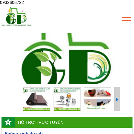
0932606722
HỖ TRỢ TRỰC TUYẾN
Phòng kinh doanh