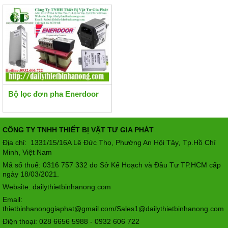
Bộ lọc đơn pha Enerdoor
CÔNG TY TNHH THIẾT BỊ VẬT TƯ GIA PHÁT
Địa chỉ: 1331/15/16A Lê Đức Thọ, Phường An Hội Tây
Tp.Hồ Chí
,
Minh, Việt Nam
Mã số thuế: 0316 757 332 do Sở Kế Hoạch và Đầu Tư TP.HCM cấp
ngày 18/03/2021.
Website: dailythietbinhanong.com
Email:
thietbinhanonggiaphat@gmail.com/Sales1@dailythietbinhanong.com
Điện thoại: 028 6656 5988 - 0932 606 722