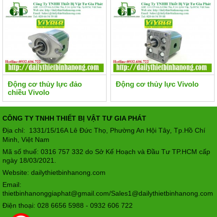
Động cơ thủy lực đảo
Động cơ thủy lực Vivolo
chiều Vivolo
CÔNG TY TNHH THIẾT BỊ VẬT TƯ GIA PHÁT
Địa chỉ: 1331/15/16A Lê Đức Thọ, Phường An Hội Tây
Tp.Hồ Chí
,
Minh, Việt Nam
Mã số thuế: 0316 757 332 do Sở Kế Hoạch và Đầu Tư TP.HCM cấp
ngày 18/03/2021.
Website: dailythietbinhanong.com
Email:
thietbinhanonggiaphat@gmail.com/Sales1@dailythietbinhanong.com
Điện thoại: 028 6656 5988 - 0932 606 722