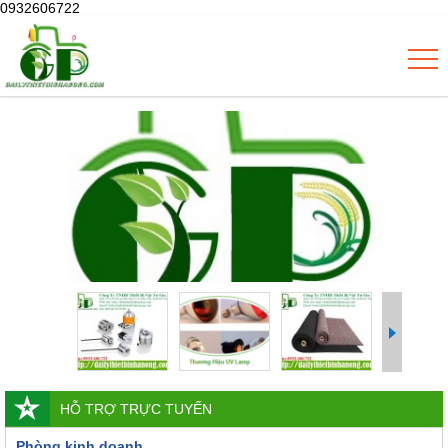
0932606722
HỖ TRỢ TRỰC TUYẾN
Phòng kinh doanh