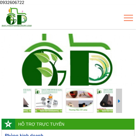
0932606722
HỖ TRỢ TRỰC TUYẾN
Phòng kinh doanh