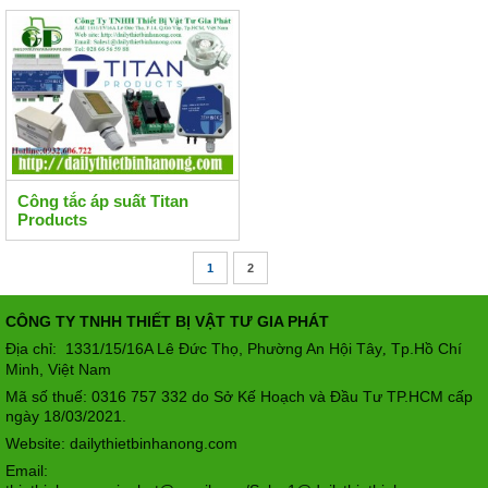
Công tắc áp suất Titan
Products
1
2
CÔNG TY TNHH THIẾT BỊ VẬT TƯ GIA PHÁT
Địa chỉ: 1331/15/16A Lê Đức Thọ, Phường An Hội Tây
Tp.Hồ Chí
,
Minh, Việt Nam
Mã số thuế: 0316 757 332 do Sở Kế Hoạch và Đầu Tư TP.HCM cấp
ngày 18/03/2021.
Website: dailythietbinhanong.com
Email: