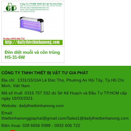
Đèn diệt muỗi và côn trùng
HS-31-6W
CÔNG TY TNHH THIẾT BỊ VẬT TƯ GIA PHÁT
Địa chỉ: 1331/15/16A Lê Đức Thọ, Phường An Hội Tây
Tp.Hồ Chí
,
Minh, Việt Nam
Mã số thuế: 0316 757 332 do Sở Kế Hoạch và Đầu Tư TP.HCM cấp
ngày 18/03/2021.
Website: dailythietbinhanong.com
Email:
thietbinhanonggiaphat@gmail.com/Sales1@dailythietbinhanong.com
Điện thoại: 028 6656 5988 - 0932 606 722