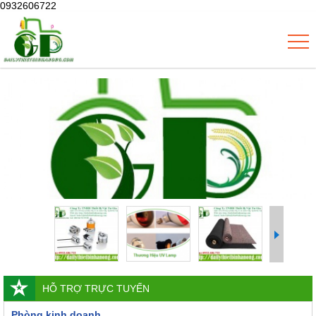
0932606722
HỖ TRỢ TRỰC TUYẾN
Phòng kinh doanh