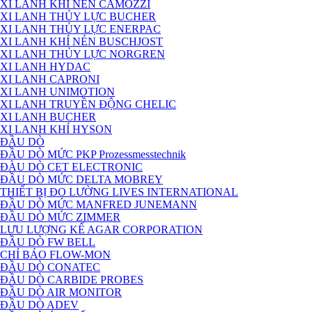
XI LANH KHÍ NÉN CAMOZZI
XI LANH THỦY LỰC BUCHER
XI LANH THỦY LỰC ENERPAC
XI LANH KHÍ NÉN BUSCHJOST
XI LANH THỦY LỰC NORGREN
XI LANH HYDAC
XI LANH CAPRONI
XI LANH UNIMOTION
XI LANH TRUYỀN ĐỘNG CHELIC
XI LANH BUCHER
XI LANH KHÍ HYSON
ĐẦU DÒ
ĐẦU DÒ MỨC PKP Prozessmesstechnik
ĐÀU DÒ CET ELECTRONIC
ĐẦU DÒ MỨC DELTA MOBREY
THIẾT BỊ ĐO LƯỜNG LIVES INTERNATIONAL
ĐẦU DÒ MỨC MANFRED JUNEMANN
ĐẦU DÒ MỨC ZIMMER
LƯU LƯỢNG KẾ AGAR CORPORATION
ĐẦU DÒ FW BELL
CHỈ BÁO FLOW-MON
ĐẦU DÒ CONATEC
ĐẦU DÒ CARBIDE PROBES
ĐẦU DÒ AIR MONITOR
ĐẦU DÒ ADEV