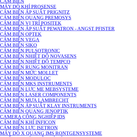
CẢM BIẾN
MÁY DÒ KHÍ PROSENSE
CẢM BIẾN ÁP SUẤT PRIGNITZ
CẢM BIẾN QUANG PREMOSYS
CẢM BIẾN VỊ TRÍ POSITEK
CẢM BIẾN ÁP SUẤT PEWATRON - ANGST PFISTER
CẢM BIẾN OPTEK
CẢM BIẾN VEGA
CẢM BIẾN SIKO
CẢM BIẾN PULSOTRONIC
CẢM BIẾN NHIỆT ĐỘ NOVASENS
CẢM BIẾN NHIỆT ĐỘ TEMPCO
CẢM BIẾN RUNG MONITRAN
CẢM BIẾN MỨC MOLLET
CẢM BIẾN MODULOC
CẢM BIẾN MKS INSTRUMENTS
CẢM BIẾN LỰC ME MEBSYSTEME
CẢM BIẾN LASER COMPONENTS
CẢM BIẾN MƯA LAMBRECHT
CẢM BIẾN ÁP SUẤT KLAY INSTRUMENTS
CẢM BIẾN QUANG JENOPTIK
CAMERA CÔNG NGHIỆP IDS
CẢM BIẾN KHÍ INFICON
CẢM BIẾN LỰC ISETRON
MÁY DÒ X QUANG IMS RONTGENSYSTEME