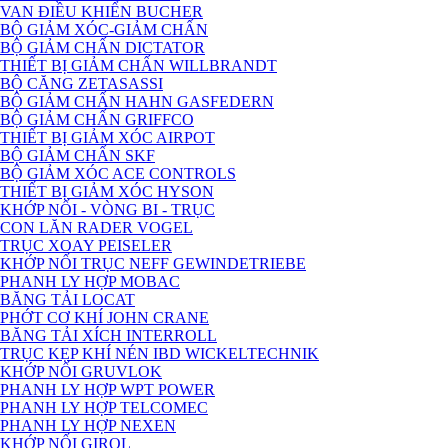
VAN ĐIỀU KHIỂN BUCHER
BỘ GIẢM XÓC-GIẢM CHẤN
BỘ GIẢM CHẤN DICTATOR
THIẾT BỊ GIẢM CHẤN WILLBRANDT
BỘ CĂNG ZETASASSI
BỘ GIẢM CHẤN HAHN GASFEDERN
BỘ GIẢM CHẤN GRIFFCO
THIẾT BỊ GIẢM XÓC AIRPOT
BỘ GIẢM CHẤN SKF
BỘ GIẢM XÓC ACE CONTROLS
THIẾT BỊ GIẢM XÓC HYSON
KHỚP NỐI - VÒNG BI - TRỤC
CON LĂN RADER VOGEL
TRỤC XOAY PEISELER
KHỚP NỐI TRỤC NEFF GEWINDETRIEBE
PHANH LY HỢP MOBAC
BĂNG TẢI LOCAT
PHỚT CƠ KHÍ JOHN CRANE
BĂNG TẢI XÍCH INTERROLL
TRỤC KẸP KHÍ NÉN IBD WICKELTECHNIK
KHỚP NỐI GRUVLOK
PHANH LY HỢP WPT POWER
PHANH LY HỢP TELCOMEC
PHANH LY HỢP NEXEN
KHỚP NỐI GIROL