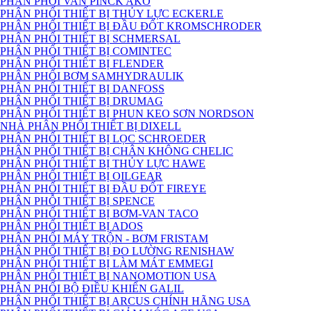
PHÂN PHỐI VAN PINCK AKO
PHÂN PHỐI THIẾT BỊ THỦY LỰC ECKERLE
PHÂN PHỐI THIẾT BỊ ĐẦU ĐỐT KROMSCHRODER
PHÂN PHỐI THIẾT BỊ SCHMERSAL
PHÂN PHỐI THIẾT BỊ COMINTEC
PHÂN PHỐI THIẾT BỊ FLENDER
PHÂN PHỐI BƠM SAMHYDRAULIK
PHÂN PHỐI THIẾT BỊ DANFOSS
PHÂN PHỐI THIẾT BỊ DRUMAG
PHÂN PHỐI THIẾT BỊ PHUN KEO SƠN NORDSON
NHÀ PHÂN PHỐI THIẾT BỊ DIXELL
PHÂN PHỐI THIẾT BỊ LỌC SCHROEDER
PHÂN PHỐI THIẾT BỊ CHÂN KHÔNG CHELIC
PHÂN PHỐI THIẾT BỊ THỦY LỰC HAWE
PHÂN PHỐI THIẾT BỊ OILGEAR
PHÂN PHỐI THIẾT BỊ ĐẦU ĐỐT FIREYE
PHÂN PHỖI THIẾT BỊ SPENCE
PHÂN PHỐI THIẾT BỊ BƠM-VAN TACO
PHÂN PHỐI THIẾT BỊ ADOS
PHÂN PHỐI MÁY TRỘN - BƠM FRISTAM
PHÂN PHỐI THIẾT BỊ ĐO LƯỜNG RENISHAW
PHÂN PHỐI THIẾT BỊ LÀM MÁT EMMEGI
PHÂN PHỐI THIẾT BỊ NANOMOTION USA
PHÂN PHỐI BỘ ĐIỀU KHIỂN GALIL
PHÂN PHỐI THIẾT BỊ ARCUS CHÍNH HÃNG USA