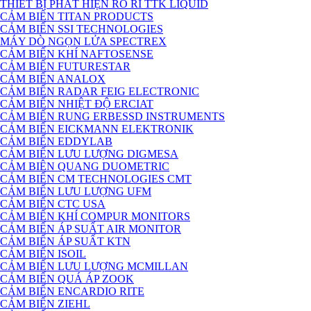
THIẾT BỊ PHÁT HIỆN RÒ RỈ TTK LIQUID
CẢM BIẾN TITAN PRODUCTS
CẢM BIẾN SSI TECHNOLOGIES
MÁY DÒ NGỌN LỬA SPECTREX
CẢM BIẾN KHÍ NAFTOSENSE
CẢM BIẾN FUTURESTAR
CẢM BIẾN ANALOX
CẢM BIẾN RADAR FEIG ELECTRONIC
CẢM BIẾN NHIỆT ĐỘ ERCIAT
CẢM BIẾN RUNG ERBESSD INSTRUMENTS
CẢM BIẾN EICKMANN ELEKTRONIK
CẢM BIẾN EDDYLAB
CẢM BIẾN LƯU LƯỢNG DIGMESA
CẢM BIÊN QUANG DUOMETRIC
CẢM BIẾN CM TECHNOLOGIES CMT
CẢM BIẾN LƯU LƯỢNG UFM
CẢM BIẾN CTC USA
CẢM BIẾN KHÍ COMPUR MONITORS
CẢM BIẾN ÁP SUẤT AIR MONITOR
CẢM BIẾN ÁP SUẤT KTN
CẢM BIẾN ISOIL
CẢM BIẾN LƯU LƯỢNG MCMILLAN
CẢM BIẾN QUÁ ÁP ZOOK
CẢM BIẾN ENCARDIO RITE
CẢM BIẾN ZIEHL