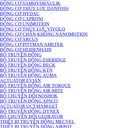
ĐỘNG CƠ SAMHYDRAULIK
ĐỘNG CƠ THỦY LỰC DANFOSS
ĐỘNG CƠ HYDAC
ĐỘNG CƠ CAPRONI
ĐỘNG CƠ UNIMOTION
ĐỘNG CƠ THỦY LỰC VIVOLO
ĐỘNG CƠ CHÂN KHÔNG NANOMOTION
ĐỘNG CƠ ARCUS
ĐỘNG CƠ PITTMAN AMETEK
ĐỘNG CƠ HEIDENHAIN
BỘ TRUYỀN ĐỘNG
BỘ TRUYỀN ĐỘNG ESKRIDGE
BỘ TRUYỀN ĐỘNG BECK
BỘ TRUYỀN ĐỘNG KTN
BỘ TRUYỀN ĐỘNG AUMA
ACTUATOR EVIAN
BỘ TRUYỀN ĐỘNG AIR TORQUE
BỘ TRUYỀN ĐỘNG AIR-MITE
BỘ CHUYỂN ĐỔI NOSHOK
BỘ TRUYỀN ĐỘNG APSCO
ACTUATOR UCT/HAM-LET
BỘ TRUYỀN ĐỘNG DYNEX
BỘ CHUYỂN ĐỔI GEORATOR
THIẾT BỊ TRUYỀN ĐỘNG MECVEL
THIẾT BỊ TRUYỀN ĐỘNG AIRPOT