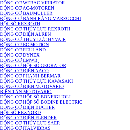
ĐỘNG CƠ WEBAC VIBRATOR
ĐỘNG CƠ AC-MOTOREN
ĐỘNG CƠ BAUMULLER
ĐỘNG CƠ BÁNH RĂNG MARZOCCHI
HỘP SỐ REXROTH
ĐỘNG CƠ THỦY LỰC REXROTH
ĐỘNG CƠ ĐIỆN ALREN
ĐỘNG CƠ THỦY LỰC HYVAIR
ĐỘNG CƠ EC MOTION
ĐỘNG CƠ REULAND
ĐỘNG CƠ DYNEX
ĐỘNG CƠ EMWB
ĐỘNG CƠ HỘP SỐ GEORATOR
ĐỘNG CƠ ĐIỆN AACO
ĐỘNG CƠ PHANH BERMAR
ĐỘNG CƠ THỦY LỰC KAWASAKI
ĐỘNG CƠ ĐIỆN MOTOVARIO
BIẾN TẦN MOTOVARIO
ĐỘNG CƠ HỘP SỐ BONFIGLIOLI
ĐỘNG CƠ HỘP SỐ BODINE ELECTRIC
ĐỘNG CƠ ĐIỆN BUCHER
HỘP SỐ REXNORD
ĐỘNG CƠ ĐIỆN FLENDER
ĐỘNG CƠ THỦY LỰC SAER
ĐỘNG CƠ ITALVIBRAS