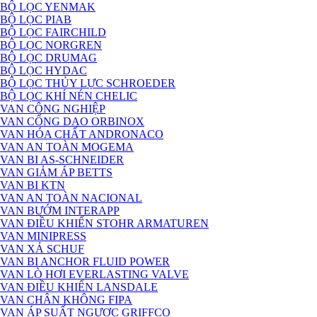
BỘ LỌC YENMAK
BỘ LỌC PIAB
BỘ LỌC FAIRCHILD
BỘ LỌC NORGREN
BỘ LỌC DRUMAG
BỘ LỌC HYDAC
BỘ LỌC THỦY LỰC SCHROEDER
BỘ LỌC KHÍ NÉN CHELIC
VAN CÔNG NGHIỆP
VAN CỔNG DAO ORBINOX
VAN HÓA CHẤT ANDRONACO
VAN AN TOÀN MOGEMA
VAN BI AS-SCHNEIDER
VAN GIẢM ÁP BETTS
VAN BI KTN
VAN AN TOÀN NACIONAL
VAN BƯỚM INTERAPP
VAN ĐIỀU KHIỂN STOHR ARMATUREN
VAN MINIPRESS
VAN XẢ SCHUF
VAN BI ANCHOR FLUID POWER
VAN LÒ HƠI EVERLASTING VALVE
VAN ĐIỀU KHIỂN LANSDALE
VAN CHÂN KHÔNG FIPA
VAN ÁP SUẤT NGƯỢC GRIFFCO