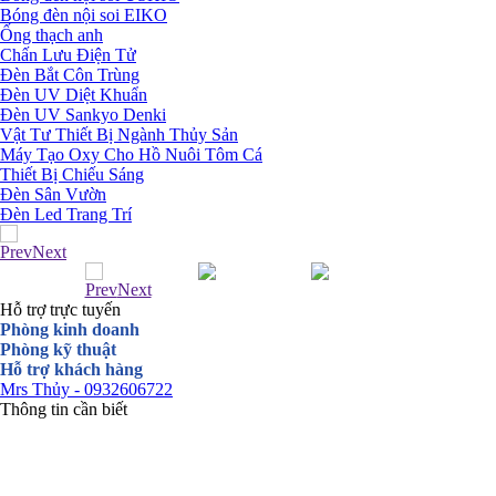
Bóng đèn nội soi EIKO
Ống thạch anh
Chấn Lưu Điện Tử
Đèn Bắt Côn Trùng
Đèn UV Diệt Khuẩn
Đèn UV Sankyo Denki
Vật Tư Thiết Bị Ngành Thủy Sản
Máy Tạo Oxy Cho Hồ Nuôi Tôm Cá
Thiết Bị Chiếu Sáng
Đèn Sân Vườn
Đèn Led Trang Trí
Prev
Next
Prev
Next
Hỗ trợ trực tuyến
Phòng kinh doanh
Phòng kỹ thuật
Hỗ trợ khách hàng
Mrs Thủy - 0932606722
Thông tin cần biết