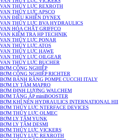
VAN THỦY LỰC VICKERS
VAN THỦY LỰC REXROTH
VAN THỦY LỰC APSCO
VAN ĐIỀU KHIỂN DYNEX
VAN THỦY LỰC BVA HYDRAULICS
VAN HÓA CHẤT GRIFFCO
VAN KIỂM TRA HP TECHNIK
VAN THỦY LỰC PONAR
VAN THỦY LỰC ATOS
VAN THỦY LỰC HAWE
VAN THỦY LỰC OILGEAR
VAN THỦY LỰC BUCHER
BƠM CÔNG NGHIỆP
BƠM CÔNG NGHIỆP RICHTER
BƠM BÁNH RĂNG POMPE CUCCHI ITALY
BƠM LY TÂM MAPRO
BƠM ĐỊNH LƯỢNG WALCHEM
BƠM TĂNG ÁP miniBOOSTER
BƠM KHÍ NÉN HYDRAULICS INTERNATIONAL HII
BƠM THỦY LỰC NTERFACE DEVICES
BƠM THỦY LỰC OLMEC
BƠM LY TÂM YUNK
BƠM LY TÂM DESMI
BƠM THỦY LỰC VICKERS
BƠM THỦY LỰC REXROTH