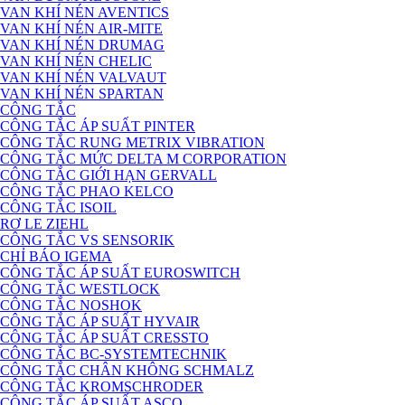
VAN KHÍ NÉN AVENTICS
VAN KHÍ NÉN AIR-MITE
VAN KHÍ NÉN DRUMAG
VAN KHÍ NÉN CHELIC
VAN KHÍ NÉN VALVAUT
VAN KHÍ NÉN SPARTAN
CÔNG TẮC
CÔNG TẮC ÁP SUẤT PINTER
CÔNG TẮC RUNG METRIX VIBRATION
CÔNG TẮC MỨC DELTA M CORPORATION
CÔNG TẮC GIỚI HẠN GERVALL
CÔNG TẮC PHAO KELCO
CÔNG TẮC ISOIL
RƠ LE ZIEHL
CÔNG TẮC VS SENSORIK
CHỈ BÁO IGEMA
CÔNG TẮC ÁP SUẤT EUROSWITCH
CÔNG TẮC WESTLOCK
CÔNG TẮC NOSHOK
CÔNG TẮC ÁP SUẤT HYVAIR
CÔNG TẮC ÁP SUẤT CRESSTO
CÔNG TẮC BC-SYSTEMTECHNIK
CÔNG TẮC CHÂN KHÔNG SCHMALZ
CÔNG TẮC KROMSCHRODER
CÔNG TẮC ÁP SUẤT ASCO