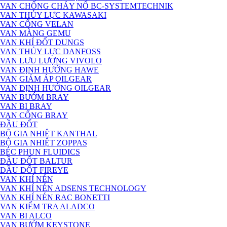
VAN CHỐNG CHÁY NỔ BC-SYSTEMTECHNIK
VAN THỦY LỰC KAWASAKI
VAN CỔNG VELAN
VAN MÀNG GEMU
VAN KHÍ ĐỐT DUNGS
VAN THỦY LỰC DANFOSS
VAN LƯU LƯỢNG VIVOLO
VAN ĐỊNH HƯỚNG HAWE
VAN GIẢM ÁP OILGEAR
VAN ĐỊNH HƯỚNG OILGEAR
VAN BƯỚM BRAY
VAN BI BRAY
VAN CỔNG BRAY
ĐẦU ĐỐT
BỘ GIA NHIỆT KANTHAL
BỘ GIA NHIỆT ZOPPAS
BÉC PHUN FLUIDICS
ĐẦU ĐỐT BALTUR
ĐẦU ĐỐT FIREYE
VAN KHÍ NÉN
VAN KHÍ NÉN ADSENS TECHNOLOGY
VAN KHÍ NÉN RAC BONETTI
VAN KIỂM TRA ALADCO
VAN BI ALCO
VAN BƯỚM KEYSTONE