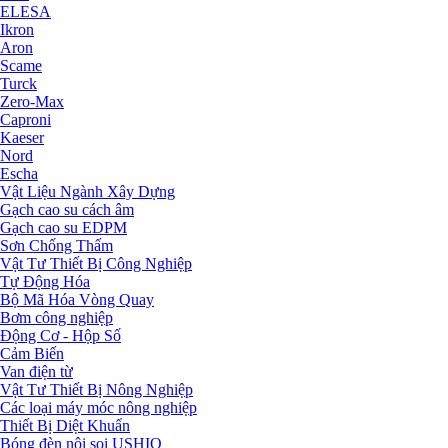
ELESA
Ikron
Aron
Scame
Turck
Zero-Max
Caproni
Kaeser
Nord
Escha
Vật Liệu Ngành Xây Dựng
Gạch cao su cách âm
Gạch cao su EDPM
Sơn Chống Thấm
Vật Tư Thiết Bị Công Nghiệp
Tự Động Hóa
Bộ Mã Hóa Vòng Quay
Bơm công nghiệp
Động Cơ - Hộp Số
Cảm Biến
Van điện từ
Vật Tư Thiết Bị Nông Nghiệp
Các loại máy móc nông nghiệp
Thiết Bị Diệt Khuẩn
Bóng đèn nội soi USHIO