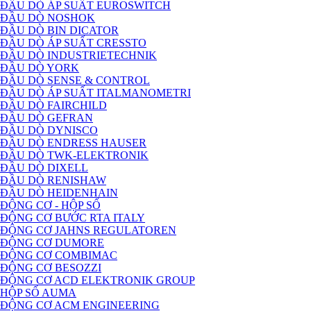
ĐẦU DÒ ÁP SUẤT EUROSWITCH
ĐẦU DÒ NOSHOK
ĐẦU DÒ BIN DICATOR
ĐẦU DÒ ÁP SUẤT CRESSTO
ĐẦU DÒ INDUSTRIETECHNIK
ĐẦU DÒ YORK
ĐẦU DÒ SENSE & CONTROL
ĐẦU DÒ ÁP SUẤT ITALMANOMETRI
ĐẦU DÒ FAIRCHILD
ĐẦU DÒ GEFRAN
ĐẦU DÒ DYNISCO
ĐẦU DÒ ENDRESS HAUSER
ĐẦU DÒ TWK-ELEKTRONIK
ĐẦU DÒ DIXELL
ĐẦU DÒ RENISHAW
ĐẦU DÒ HEIDENHAIN
ĐỘNG CƠ - HỘP SỐ
ĐỘNG CƠ BƯỚC RTA ITALY
ĐỘNG CƠ JAHNS REGULATOREN
ĐỘNG CƠ DUMORE
ĐỘNG CƠ COMBIMAC
ĐỘNG CƠ BESOZZI
ĐỘNG CƠ ACD ELEKTRONIK GROUP
HỘP SỐ AUMA
ĐỘNG CƠ ACM ENGINEERING