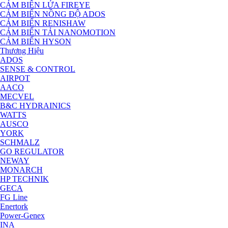
CẢM BIẾN LỬA FIREYE
CẢM BIẾN NỒNG ĐỘ ADOS
CẢM BIẾN RENISHAW
CẢM BIẾN TẢI NANOMOTION
CẢM BIẾN HYSON
Thương Hiệu
ADOS
SENSE & CONTROL
AIRPOT
AACO
MECVEL
B&C HYDRAINICS
WATTS
AUSCO
YORK
SCHMALZ
GO REGULATOR
NEWAY
MONARCH
HP TECHNIK
GECA
FG Line
Enertork
Power-Genex
INA