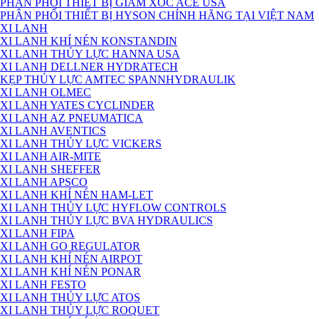
PHÂN PHỐI THIẾT BỊ GIẢM XÓC ACE USA
PHÂN PHỐI THIẾT BỊ HYSON CHÍNH HÃNG TẠI VIỆT NAM
XI LANH
XI LANH KHÍ NÉN KONSTANDIN
XI LANH THỦY LỰC HANNA USA
XI LANH DELLNER HYDRATECH
KẸP THỦY LỰC AMTEC SPANNHYDRAULIK
XI LANH OLMEC
XI LANH YATES CYCLINDER
XI LANH AZ PNEUMATICA
XI LANH AVENTICS
XI LANH THỦY LỰC VICKERS
XI LANH AIR-MITE
XI LANH SHEFFER
XI LANH APSCO
XI LANH KHÍ NÉN HAM-LET
XI LANH THỦY LỰC HYFLOW CONTROLS
XI LANH THỦY LỰC BVA HYDRAULICS
XI LANH FIPA
XI LANH GO REGULATOR
XI LANH KHÍ NÉN AIRPOT
XI LANH KHÍ NÉN PONAR
XI LANH FESTO
XI LANH THỦY LỰC ATOS
XI LANH THỦY LỰC ROQUET