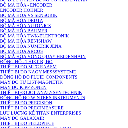
BỘ MÃ HÓA - ENCODER
ENCODER HOHNER
BỘ MÃ HÓA VS SENSORIK
BỘ MÃ HÓA DEUTA
BỘ MÃ HÓA AUTONICS
BỘ MÃ HÓA BAUMER
BỘ MÃ HÓA TWK-ELEKTRONIK
BỘ MÃ HÓA RENISHAW
BỘ MÃ HÓA NUMERIK JENA
BỘ MÃ HÓA ARCUS
BỘ MÃ HÓA VÒNG QUAY HEIDENHAIN
ĐỒNG HỒ - THIẾT BỊ ĐO
THIẾT BỊ ĐO MỨC RAASM
THIẾT BỊ ĐO NAGY MESSSYSTEME
ĐỒNG HỒ ĐO FLUID COMPONENTS
MÁY ĐO TỪ LIST-MAGNETIK
MÁY ĐO KIPP ZONEN
THIẾT BỊ ĐO JCT ANALYSENTECHNIK
ĐỒNG HỒ ĐO WINTERS INSTRUMENTS
THIẾT BỊ ĐO PRECISION
THIẾT BỊ ĐO PRECIMEASURE
LƯU LƯỢNG KẾ TITAN ENTERPRISES
MÁY ĐO GALAXAIR
THIẾT BỊ ĐO FIELDPIECE