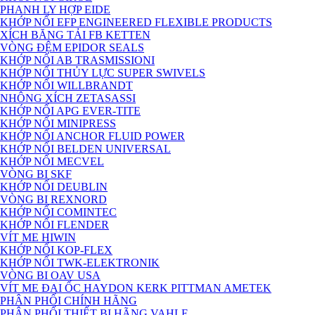
PHANH LY HỢP EIDE
KHỚP NỐI EFP ENGINEERED FLEXIBLE PRODUCTS
XÍCH BĂNG TẢI FB KETTEN
VÒNG ĐỆM EPIDOR SEALS
KHỚP NỐI AB TRASMISSIONI
KHỚP NỐI THỦY LỰC SUPER SWIVELS
KHỚP NỐI WILLBRANDT
NHÔNG XÍCH ZETASASSI
KHỚP NỐI APG EVER-TITE
KHỚP NỐI MINIPRESS
KHỚP NỐI ANCHOR FLUID POWER
KHỚP NỐI BELDEN UNIVERSAL
KHỚP NỐI MECVEL
VÒNG BI SKF
KHỚP NỐI DEUBLIN
VÒNG BI REXNORD
KHỚP NỐI COMINTEC
KHỚP NỐI FLENDER
VÍT ME HIWIN
KHỚP NỐI KOP-FLEX
KHỚP NỐI TWK-ELEKTRONIK
VÒNG BI OAV USA
VÍT ME ĐAI ỐC HAYDON KERK PITTMAN AMETEK
PHÂN PHỐI CHÍNH HÃNG
PHÂN PHỐI THIẾT BỊ HÃNG VAHLE