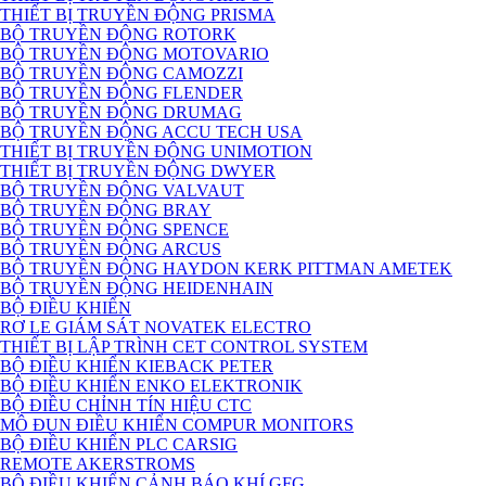
THIẾT BỊ TRUYỀN ĐỘNG PRISMA
BỘ TRUYỀN ĐỘNG ROTORK
BỘ TRUYỀN ĐỘNG MOTOVARIO
BỘ TRUYỀN ĐỘNG CAMOZZI
BỘ TRUYỀN ĐỘNG FLENDER
BỘ TRUYỀN ĐỘNG DRUMAG
BỘ TRUYỀN ĐỘNG ACCU TECH USA
THIẾT BỊ TRUYỀN ĐỘNG UNIMOTION
THIẾT BỊ TRUYỀN ĐỘNG DWYER
BỘ TRUYỀN ĐỘNG VALVAUT
BỘ TRUYỀN ĐỘNG BRAY
BỘ TRUYỀN ĐỘNG SPENCE
BỘ TRUYỀN ĐỘNG ARCUS
BỘ TRUYỀN ĐỘNG HAYDON KERK PITTMAN AMETEK
BỘ TRUYỀN ĐỘNG HEIDENHAIN
BỘ ĐIỀU KHIỂN
RƠ LE GIÁM SÁT NOVATEK ELECTRO
THIẾT BỊ LẬP TRÌNH CET CONTROL SYSTEM
BỘ ĐIỀU KHIỂN KIEBACK PETER
BỘ ĐIỀU KHIỂN ENKO ELEKTRONIK
BỘ ĐIỀU CHỈNH TÍN HIỆU CTC
MÔ ĐUN ĐIỀU KHIỂN COMPUR MONITORS
BỘ ĐIỀU KHIỂN PLC CARSIG
REMOTE AKERSTROMS
BỘ ĐIỀU KHIỂN CẢNH BÁO KHÍ GFG