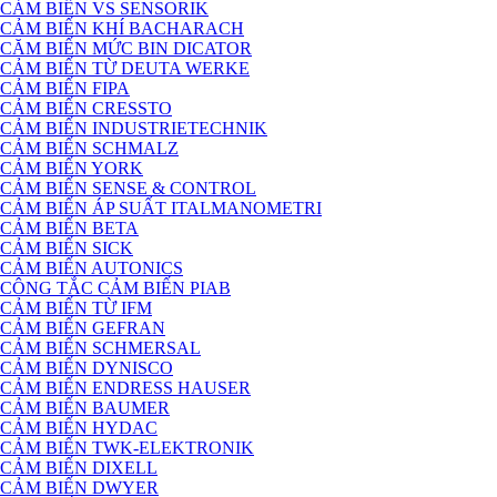
CẢM BIẾN VS SENSORIK
CẢM BIẾN KHÍ BACHARACH
CĂM BIẾN MỨC BIN DICATOR
CẢM BIẾN TỪ DEUTA WERKE
CẢM BIẾN FIPA
CẢM BIẾN CRESSTO
CẢM BIẾN INDUSTRIETECHNIK
CẢM BIẾN SCHMALZ
CẢM BIẾN YORK
CẢM BIẾN SENSE & CONTROL
CẢM BIẾN ÁP SUẤT ITALMANOMETRI
CẢM BIẾN BETA
CẢM BIẾN SICK
CẢM BIẾN AUTONICS
CÔNG TẮC CẢM BIẾN PIAB
CẢM BIẾN TỪ IFM
CẢM BIẾN GEFRAN
CẢM BIẾN SCHMERSAL
CẢM BIẾN DYNISCO
CẢM BIẾN ENDRESS HAUSER
CẢM BIẾN BAUMER
CẢM BIẾN HYDAC
CẢM BIẾN TWK-ELEKTRONIK
CẢM BIẾN DIXELL
CẢM BIẾN DWYER