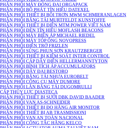
PHÂN PHỐI MÁY ĐÓNG ĐAI ORGAPACK
PHÂN PHỐI BỘ PHÁT TÍN HIỆU DATEXEL
PHÂN PHỐI THIẾT BỊ BÔI TRƠN MWM SCHMIERANLAGEN
PHÂN PHỐI BĂNG TẢI MURTFELDT KUNSTOFFE
PHÂN PHỐI THIẾT BỊ ĐIỆN MTM POWER VIỆT NAM
PHÂN PHỐI ĐÈN TÍN HIỆU MOFLASH BEACONS
PHÂN PHỐI MÁY BIẾN ÁP MICHAEL RIEDEL
PHÂN PHỐI MÁY TÓP ỐNG NOVOPRESS
PHÂN PHỐI ĐIỆN TRỞ FRIZLEN
PHÂN PHỐI SÚNG PHUN SƠN KRAUTZBERGER
PHÂN PHỐI THIẾT BỊ KIỂM SOÁT INTER CONTROL
PHÂN PHỐI CÁP DÂY ĐIỆN HELLERMANNTYTON
PHÂN PHỐI BÌNH TÍCH ÁP ACCUMULATORS
PHÂN PHỐI DÂY ĐAI BESTORQ
PHÂN PHỐI BĂNG TẢI NHỰA EUROBELT
PHÂN PHỐI CÔNG CỤ MÁY DUMORE
PHÂN PHỐI LĂN BĂNG TẢI DUGOMRULLI
CÁP THỦY LỰC DIASTECA
PHÂN PHỐI THIẾT BỊ SƯỞI DBK DAVID BAADER
PHÂN PHỐI VAN AS-SCHNEIDER
PHÂN PHỐI THIẾT BỊ ĐO HÃNG AIR MONITOR
PHÂN PHỐI THIẾT BỊ AB TRASMISSIONI
PHÂN PHỐI VAN AN TOÀN NACIONAL
PHÂN PHỐI CÔNG TẮC HÃNG KELCO
PHÂN PHỐI ACTUATOR AUMA TẠI VIỆT NAM