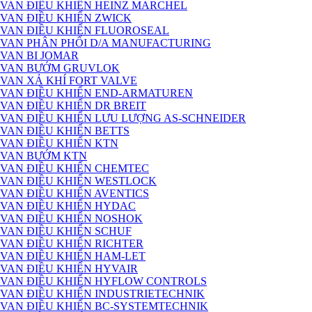
VAN ĐIỀU KHIỂN HEINZ MARCHEL
VAN ĐIỀU KHIỂN ZWICK
VAN ĐIỀU KHIỂN FLUOROSEAL
VAN PHÂN PHỐI D/A MANUFACTURING
VAN BI JOMAR
VAN BƯỚM GRUVLOK
VAN XẢ KHÍ FORT VALVE
VAN ĐIỀU KHIỂN END-ARMATUREN
VAN ĐIỀU KHIỂN DR BREIT
VAN ĐIỀU KHIỂN LƯU LƯỢNG AS-SCHNEIDER
VAN ĐIỀU KHIỂN BETTS
VAN ĐIỀU KHIỂN KTN
VAN BƯỚM KTN
VAN ĐIỀU KHIỂN CHEMTEC
VAN ĐIỀU KHIỂN WESTLOCK
VAN ĐIỀU KHIỂN AVENTICS
VAN ĐIỀU KHIỂN HYDAC
VAN ĐIỀU KHIỂN NOSHOK
VAN ĐIỀU KHIỂN SCHUF
VAN ĐIỀU KHIỂN RICHTER
VAN ĐIỀU KHIỂN HAM-LET
VAN ĐIỀU KHIỂN HYVAIR
VAN ĐIỀU KHIỂN HYFLOW CONTROLS
VAN ĐIỀU KHIỂN INDUSTRIETECHNIK
VAN ĐIỀU KHIỂN BC-SYSTEMTECHNIK