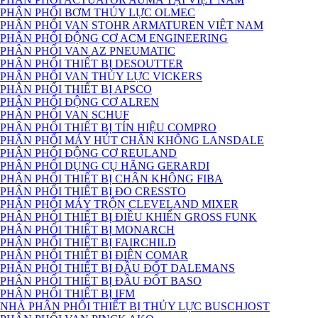
PHÂN PHỐI BƠM THỦY LỰC OLMEC
PHÂN PHỐI VAN STOHR ARMATUREN VIỆT NAM
PHÂN PHỐI ĐỘNG CƠ ACM ENGINEERING
PHÂN PHỐI VAN AZ PNEUMATIC
PHÂN PHỐI THIẾT BỊ DESOUTTER
PHÂN PHỐI VAN THỦY LỰC VICKERS
PHÂN PHỐI THIẾT BỊ APSCO
PHÂN PHỐI ĐỘNG CƠ ALREN
PHÂN PHỐI VAN SCHUF
PHÂN PHỐI THIẾT BỊ TÍN HIỆU COMPRO
PHÂN PHỐI MÁY HÚT CHÂN KHÔNG LANSDALE
PHÂN PHỐI ĐỘNG CƠ REULAND
PHÂN PHỐI DỤNG CỤ HÃNG GERARDI
PHÂN PHỐI THIẾT BỊ CHÂN KHÔNG FIBA
PHÂN PHỐI THIẾT BỊ ĐO CRESSTO
PHÂN PHỐI MÁY TRỘN CLEVELAND MIXER
PHÂN PHỐI THIẾT BỊ ĐIỀU KHIỂN GROSS FUNK
PHÂN PHỐI THIẾT BỊ MONARCH
PHÂN PHỐI THIẾT BỊ FAIRCHILD
PHÂN PHỐI THIẾT BỊ ĐIỆN COMAR
PHÂN PHỐI THIẾT BỊ ĐẦU ĐỐT DALEMANS
PHÂN PHỐI THIẾT BỊ ĐẦU ĐỐT BASO
PHÂN PHỐI THIẾT BỊ IFM
NHÀ PHÂN PHỐI THIẾT BỊ THỦY LỰC BUSCHJOST