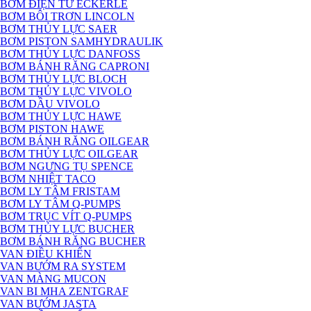
BƠM ĐIỆN TỪ ECKERLE
BƠM BÔI TRƠN LINCOLN
BƠM THỦY LỰC SAER
BƠM PISTON SAMHYDRAULIK
BƠM THỦY LỰC DANFOSS
BƠM BÁNH RĂNG CAPRONI
BƠM THỦY LỰC BLOCH
BƠM THỦY LỰC VIVOLO
BƠM DẦU VIVOLO
BƠM THỦY LỰC HAWE
BƠM PISTON HAWE
BƠM BÁNH RĂNG OILGEAR
BƠM THỦY LỰC OILGEAR
BƠM NGƯNG TỤ SPENCE
BƠM NHIỆT TACO
BƠM LY TÂM FRISTAM
BƠM LY TÂM Q-PUMPS
BƠM TRỤC VÍT Q-PUMPS
BƠM THỦY LỰC BUCHER
BƠM BÁNH RĂNG BUCHER
VAN ĐIỀU KHIỂN
VAN BƯỚM RA SYSTEM
VAN MÀNG MUCON
VAN BI MHA ZENTGRAF
VAN BƯỚM JASTA