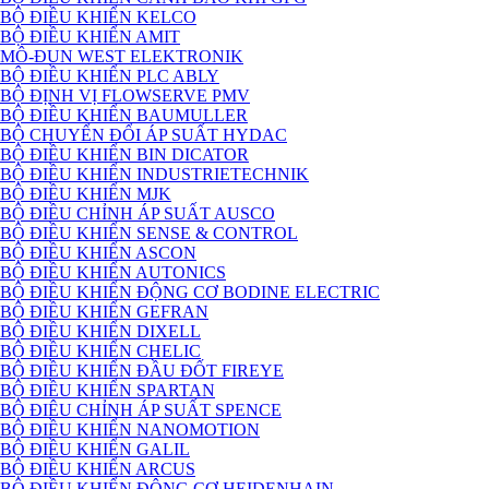
BỘ ĐIỀU KHIỂN KELCO
BỘ ĐIỀU KHIỂN AMIT
MÔ-ĐUN WEST ELEKTRONIK
BỘ ĐIỀU KHIỂN PLC ABLY
BỘ ĐỊNH VỊ FLOWSERVE PMV
BỘ ĐIỀU KHIỂN BAUMULLER
BỘ CHUYỂN ĐỔI ÁP SUẤT HYDAC
BỘ ĐIỀU KHIỂN BIN DICATOR
BỘ ĐIỀU KHIỂN INDUSTRIETECHNIK
BỘ ĐIỀU KHIỂN MJK
BỘ ĐIỀU CHỈNH ÁP SUẤT AUSCO
BỘ ĐIỀU KHIỂN SENSE & CONTROL
BỘ ĐIỀU KHIỂN ASCON
BỘ ĐIỀU KHIỂN AUTONICS
BỘ ĐIỀU KHIỂN ĐỘNG CƠ BODINE ELECTRIC
BỘ ĐIỀU KHIỂN GEFRAN
BỘ ĐIỀU KHIỂN DIXELL
BỘ ĐIỀU KHIỂN CHELIC
BỘ ĐIỀU KHIỂN ĐẦU ĐỐT FIREYE
BỘ ĐIỀU KHIỂN SPARTAN
BỘ ĐIÊU CHỈNH ÁP SUẤT SPENCE
BỘ ĐIỀU KHIỂN NANOMOTION
BỘ ĐIỀU KHIỂN GALIL
BỘ ĐIỀU KHIỂN ARCUS
BỘ ĐIỀU KHIỂN ĐỘNG CƠ HEIDENHAIN