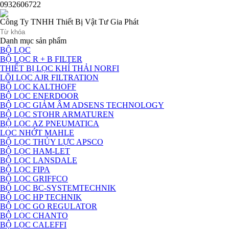
0932606722
Công Ty TNHH Thiết Bị Vật Tư Gia Phát
Danh mục sản phẩm
BỘ LỌC
BỘ LỌC R + B FILTER
THIẾT BỊ LỌC KHÍ THẢI NORFI
LÕI LỌC AJR FILTRATION
BỘ LỌC KALTHOFF
BỘ LỌC ENERDOOR
BỘ LỌC GIẢM ÂM ADSENS TECHNOLOGY
BỘ LỌC STOHR ARMATUREN
BỘ LỌC AZ PNEUMATICA
LỌC NHỚT MAHLE
BỘ LỌC THỦY LỰC APSCO
BỘ LỌC HAM-LET
BỘ LỌC LANSDALE
BỘ LỌC FIPA
BỘ LỌC GRIFFCO
BỘ LỌC BC-SYSTEMTECHNIK
BỘ LỌC HP TECHNIK
BỘ LỌC GO REGULATOR
BỘ LỌC CHANTO
BỘ LỌC CALEFFI