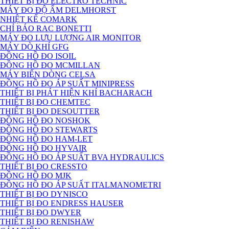
THIẾT BỊ ĐO ELECTRO TECHNIC
MÁY ĐO ĐỘ ẨM DELMHORST
NHIỆT KẾ COMARK
CHỈ BÁO RAC BONETTI
MÁY ĐO LƯU LƯỢNG AIR MONITOR
MÁY DÒ KHÍ GFG
ĐỒNG HỒ ĐO ISOIL
ĐỒNG HỒ ĐO MCMILLAN
MÁY BIẾN DÒNG CELSA
ĐỒNG HỒ ĐO ÁP SUẤT MINIPRESS
THIẾT BỊ PHÁT HIỆN KHÍ BACHARACH
THIẾT BỊ ĐO CHEMTEC
THIẾT BỊ ĐO DESOUTTER
ĐỒNG HỒ ĐO NOSHOK
ĐỒNG HỒ ĐO STEWARTS
ĐỒNG HỒ ĐO HAM-LET
ĐỒNG HỒ ĐO HYVAIR
ĐỒNG HỒ ĐO ÁP SUẤT BVA HYDRAULICS
THIẾT BỊ ĐO CRESSTO
ĐỒNG HỒ ĐO MJK
ĐỒNG HỒ ĐO ÁP SUẤT ITALMANOMETRI
THIẾT BỊ ĐO DYNISCO
THIẾT BỊ ĐO ENDRESS HAUSER
THIẾT BỊ ĐO DWYER
THIẾT BỊ ĐO RENISHAW