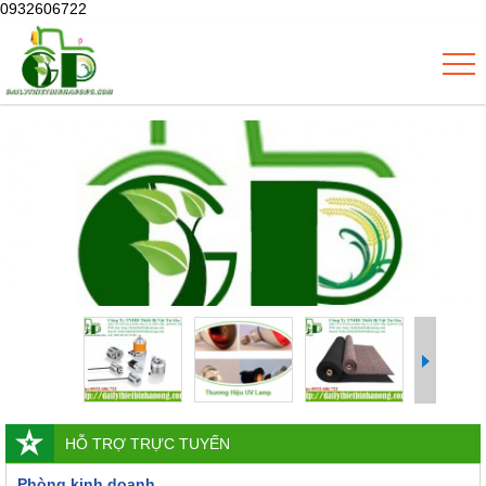
0932606722
HỖ TRỢ TRỰC TUYẾN
Phòng kinh doanh