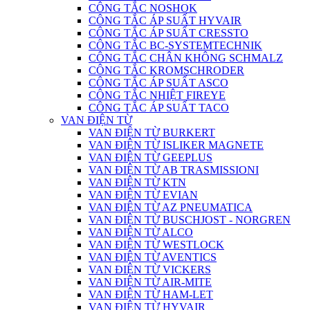
CÔNG TẮC NOSHOK
CÔNG TẮC ÁP SUẤT HYVAIR
CÔNG TẮC ÁP SUẤT CRESSTO
CÔNG TẮC BC-SYSTEMTECHNIK
CÔNG TẮC CHÂN KHÔNG SCHMALZ
CÔNG TẮC KROMSCHRODER
CÔNG TẮC ÁP SUẤT ASCO
CÔNG TẮC NHIỆT FIREYE
CÔNG TẮC ÁP SUẤT TACO
VAN ĐIỆN TỪ
VAN ĐIỆN TỪ BURKERT
VAN ĐIỆN TỪ ISLIKER MAGNETE
VAN ĐIỆN TỪ GEEPLUS
VAN ĐIỆN TỪ AB TRASMISSIONI
VAN ĐIỆN TỪ KTN
VAN ĐIỆN TỪ EVIAN
VAN ĐIỆN TỪ AZ PNEUMATICA
VAN ĐIỆN TỪ BUSCHJOST - NORGREN
VAN ĐIỆN TỪ ALCO
VAN ĐIỆN TỪ WESTLOCK
VAN ĐIỆN TỪ AVENTICS
VAN ĐIỆN TỪ VICKERS
VAN ĐIỆN TỪ AIR-MITE
VAN ĐIỆN TỪ HAM-LET
VAN ĐIỆN TỪ HYVAIR