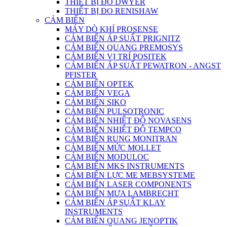
THIẾT BỊ ĐO DWYER
THIẾT BỊ ĐO RENISHAW
CẢM BIẾN
MÁY DÒ KHÍ PROSENSE
CẢM BIẾN ÁP SUẤT PRIGNITZ
CẢM BIẾN QUANG PREMOSYS
CẢM BIẾN VỊ TRÍ POSITEK
CẢM BIẾN ÁP SUẤT PEWATRON - ANGST
PFISTER
CẢM BIẾN OPTEK
CẢM BIẾN VEGA
CẢM BIẾN SIKO
CẢM BIẾN PULSOTRONIC
CẢM BIẾN NHIỆT ĐỘ NOVASENS
CẢM BIẾN NHIỆT ĐỘ TEMPCO
CẢM BIẾN RUNG MONITRAN
CẢM BIẾN MỨC MOLLET
CẢM BIẾN MODULOC
CẢM BIẾN MKS INSTRUMENTS
CẢM BIẾN LỰC ME MEBSYSTEME
CẢM BIẾN LASER COMPONENTS
CẢM BIẾN MƯA LAMBRECHT
CẢM BIẾN ÁP SUẤT KLAY
INSTRUMENTS
CẢM BIẾN QUANG JENOPTIK