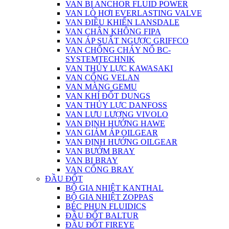
VAN BI ANCHOR FLUID POWER
VAN LÒ HƠI EVERLASTING VALVE
VAN ĐIỀU KHIỂN LANSDALE
VAN CHÂN KHÔNG FIPA
VAN ÁP SUẤT NGƯỢC GRIFFCO
VAN CHỐNG CHÁY NỔ BC-
SYSTEMTECHNIK
VAN THỦY LỰC KAWASAKI
VAN CỔNG VELAN
VAN MÀNG GEMU
VAN KHÍ ĐỐT DUNGS
VAN THỦY LỰC DANFOSS
VAN LƯU LƯỢNG VIVOLO
VAN ĐỊNH HƯỚNG HAWE
VAN GIẢM ÁP OILGEAR
VAN ĐỊNH HƯỚNG OILGEAR
VAN BƯỚM BRAY
VAN BI BRAY
VAN CỔNG BRAY
ĐẦU ĐỐT
BỘ GIA NHIỆT KANTHAL
BỘ GIA NHIỆT ZOPPAS
BÉC PHUN FLUIDICS
ĐẦU ĐỐT BALTUR
ĐẦU ĐỐT FIREYE