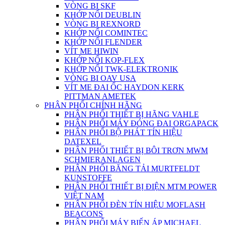
VÒNG BI SKF
KHỚP NỐI DEUBLIN
VÒNG BI REXNORD
KHỚP NỐI COMINTEC
KHỚP NỐI FLENDER
VÍT ME HIWIN
KHỚP NỐI KOP-FLEX
KHỚP NỐI TWK-ELEKTRONIK
VÒNG BI OAV USA
VÍT ME ĐAI ỐC HAYDON KERK
PITTMAN AMETEK
PHÂN PHỐI CHÍNH HÃNG
PHÂN PHỐI THIẾT BỊ HÃNG VAHLE
PHÂN PHỐI MÁY ĐÓNG ĐAI ORGAPACK
PHÂN PHỐI BỘ PHÁT TÍN HIỆU
DATEXEL
PHÂN PHỐI THIẾT BỊ BÔI TRƠN MWM
SCHMIERANLAGEN
PHÂN PHỐI BĂNG TẢI MURTFELDT
KUNSTOFFE
PHÂN PHỐI THIẾT BỊ ĐIỆN MTM POWER
VIỆT NAM
PHÂN PHỐI ĐÈN TÍN HIỆU MOFLASH
BEACONS
PHÂN PHỐI MÁY BIẾN ÁP MICHAEL