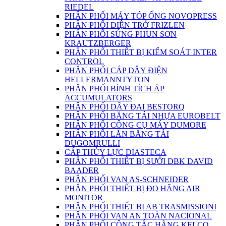
RIEDEL
PHÂN PHỐI MÁY TÓP ỐNG NOVOPRESS
PHÂN PHỐI ĐIỆN TRỞ FRIZLEN
PHÂN PHỐI SÚNG PHUN SƠN
KRAUTZBERGER
PHÂN PHỐI THIẾT BỊ KIỂM SOÁT INTER
CONTROL
PHÂN PHỐI CÁP DÂY ĐIỆN
HELLERMANNTYTON
PHÂN PHỐI BÌNH TÍCH ÁP
ACCUMULATORS
PHÂN PHỐI DÂY ĐAI BESTORQ
PHÂN PHỐI BĂNG TẢI NHỰA EUROBELT
PHÂN PHỐI CÔNG CỤ MÁY DUMORE
PHÂN PHỐI LĂN BĂNG TẢI
DUGOMRULLI
CÁP THỦY LỰC DIASTECA
PHÂN PHỐI THIẾT BỊ SƯỞI DBK DAVID
BAADER
PHÂN PHỐI VAN AS-SCHNEIDER
PHÂN PHỐI THIẾT BỊ ĐO HÃNG AIR
MONITOR
PHÂN PHỐI THIẾT BỊ AB TRASMISSIONI
PHÂN PHỐI VAN AN TOÀN NACIONAL
PHÂN PHỐI CÔNG TẮC HÃNG KELCO