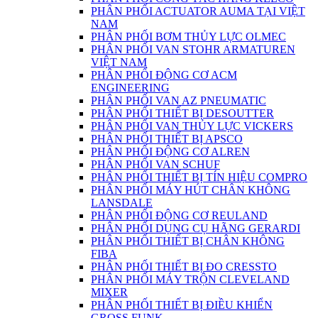
PHÂN PHỐI ACTUATOR AUMA TẠI VIỆT
NAM
PHÂN PHỐI BƠM THỦY LỰC OLMEC
PHÂN PHỐI VAN STOHR ARMATUREN
VIỆT NAM
PHÂN PHỐI ĐỘNG CƠ ACM
ENGINEERING
PHÂN PHỐI VAN AZ PNEUMATIC
PHÂN PHỐI THIẾT BỊ DESOUTTER
PHÂN PHỐI VAN THỦY LỰC VICKERS
PHÂN PHỐI THIẾT BỊ APSCO
PHÂN PHỐI ĐỘNG CƠ ALREN
PHÂN PHỐI VAN SCHUF
PHÂN PHỐI THIẾT BỊ TÍN HIỆU COMPRO
PHÂN PHỐI MÁY HÚT CHÂN KHÔNG
LANSDALE
PHÂN PHỐI ĐỘNG CƠ REULAND
PHÂN PHỐI DỤNG CỤ HÃNG GERARDI
PHÂN PHỐI THIẾT BỊ CHÂN KHÔNG
FIBA
PHÂN PHỐI THIẾT BỊ ĐO CRESSTO
PHÂN PHỐI MÁY TRỘN CLEVELAND
MIXER
PHÂN PHỐI THIẾT BỊ ĐIỀU KHIỂN
GROSS FUNK