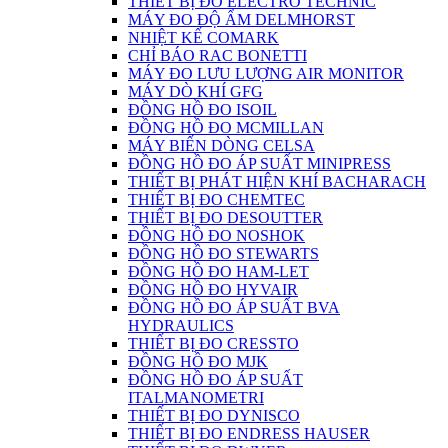
THIẾT BỊ ĐO ELECTRO TECHNIC
MÁY ĐO ĐỘ ẨM DELMHORST
NHIỆT KẾ COMARK
CHỈ BÁO RAC BONETTI
MÁY ĐO LƯU LƯỢNG AIR MONITOR
MÁY DÒ KHÍ GFG
ĐỒNG HỒ ĐO ISOIL
ĐỒNG HỒ ĐO MCMILLAN
MÁY BIẾN DÒNG CELSA
ĐỒNG HỒ ĐO ÁP SUẤT MINIPRESS
THIẾT BỊ PHÁT HIỆN KHÍ BACHARACH
THIẾT BỊ ĐO CHEMTEC
THIẾT BỊ ĐO DESOUTTER
ĐỒNG HỒ ĐO NOSHOK
ĐỒNG HỒ ĐO STEWARTS
ĐỒNG HỒ ĐO HAM-LET
ĐỒNG HỒ ĐO HYVAIR
ĐỒNG HỒ ĐO ÁP SUẤT BVA
HYDRAULICS
THIẾT BỊ ĐO CRESSTO
ĐỒNG HỒ ĐO MJK
ĐỒNG HỒ ĐO ÁP SUẤT
ITALMANOMETRI
THIẾT BỊ ĐO DYNISCO
THIẾT BỊ ĐO ENDRESS HAUSER