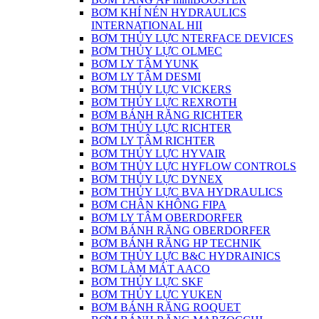
BƠM KHÍ NÉN HYDRAULICS
INTERNATIONAL HII
BƠM THỦY LỰC NTERFACE DEVICES
BƠM THỦY LỰC OLMEC
BƠM LY TÂM YUNK
BƠM LY TÂM DESMI
BƠM THỦY LỰC VICKERS
BƠM THỦY LỰC REXROTH
BƠM BÁNH RĂNG RICHTER
BƠM THỦY LỰC RICHTER
BƠM LY TÂM RICHTER
BƠM THỦY LỰC HYVAIR
BƠM THỦY LỰC HYFLOW CONTROLS
BƠM THỦY LỰC DYNEX
BƠM THỦY LỰC BVA HYDRAULICS
BƠM CHÂN KHÔNG FIPA
BƠM LY TÂM OBERDORFER
BƠM BÁNH RĂNG OBERDORFER
BƠM BÁNH RĂNG HP TECHNIK
BƠM THỦY LỰC B&C HYDRAINICS
BƠM LÀM MÁT AACO
BƠM THỦY LỰC SKF
BƠM THỦY LỰC YUKEN
BƠM BÁNH RĂNG ROQUET