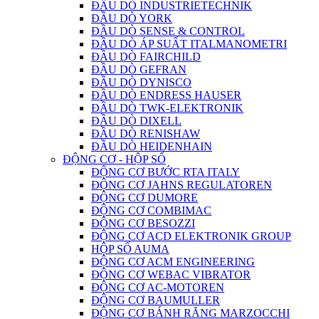
ĐẦU DÒ INDUSTRIETECHNIK
ĐẦU DÒ YORK
ĐẦU DÒ SENSE & CONTROL
ĐẦU DÒ ÁP SUẤT ITALMANOMETRI
ĐẦU DÒ FAIRCHILD
ĐẦU DÒ GEFRAN
ĐẦU DÒ DYNISCO
ĐẦU DÒ ENDRESS HAUSER
ĐẦU DÒ TWK-ELEKTRONIK
ĐẦU DÒ DIXELL
ĐẦU DÒ RENISHAW
ĐẦU DÒ HEIDENHAIN
ĐỘNG CƠ - HỘP SỐ
ĐỘNG CƠ BƯỚC RTA ITALY
ĐỘNG CƠ JAHNS REGULATOREN
ĐỘNG CƠ DUMORE
ĐỘNG CƠ COMBIMAC
ĐỘNG CƠ BESOZZI
ĐỘNG CƠ ACD ELEKTRONIK GROUP
HỘP SỐ AUMA
ĐỘNG CƠ ACM ENGINEERING
ĐỘNG CƠ WEBAC VIBRATOR
ĐỘNG CƠ AC-MOTOREN
ĐỘNG CƠ BAUMULLER
ĐỘNG CƠ BÁNH RĂNG MARZOCCHI