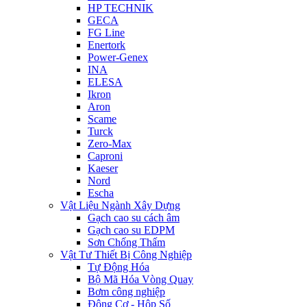
HP TECHNIK
GECA
FG Line
Enertork
Power-Genex
INA
ELESA
Ikron
Aron
Scame
Turck
Zero-Max
Caproni
Kaeser
Nord
Escha
Vật Liệu Ngành Xây Dựng
Gạch cao su cách âm
Gạch cao su EDPM
Sơn Chống Thấm
Vật Tư Thiết Bị Công Nghiệp
Tự Động Hóa
Bộ Mã Hóa Vòng Quay
Bơm công nghiệp
Động Cơ - Hộp Số