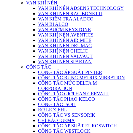
VAN KHÍ NÉN
VAN KHÍ NÉN ADSENS TECHNOLOGY
VAN KHÍ NÉN RAC BONETTI
VAN KIỂM TRA ALADCO
VAN BI ALCO
VAN BƯỚM KEYSTONE
VAN KHÍ NÉN AVENTICS
VAN KHÍ NÉN AIR-MITE
VAN KHÍ NÉN DRUMAG
VAN KHÍ NÉN CHELIC
VAN KHÍ NÉN VALVAUT
VAN KHÍ NÉN SPARTAN
CÔNG TẮC
CÔNG TẮC ÁP SUẤT PINTER
CÔNG TẮC RUNG METRIX VIBRATION
CÔNG TẮC MỨC DELTA M
CORPORATION
CÔNG TẮC GIỚI HẠN GERVALL
CÔNG TẮC PHAO KELCO
CÔNG TẮC ISOIL
RƠ LE ZIEHL
CÔNG TẮC VS SENSORIK
CHỈ BÁO IGEMA
CÔNG TẮC ÁP SUẤT EUROSWITCH
CÔNG TẮC WESTLOCK