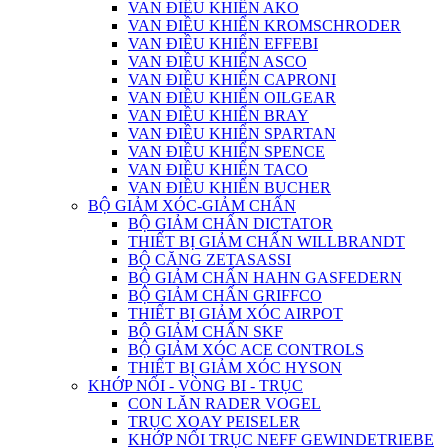
VAN ĐIỀU KHIỂN AKO
VAN ĐIỀU KHIỂN KROMSCHRODER
VAN ĐIỀU KHIỂN EFFEBI
VAN ĐIỀU KHIỂN ASCO
VAN ĐIỀU KHIỂN CAPRONI
VAN ĐIỀU KHIỂN OILGEAR
VAN ĐIỀU KHIỂN BRAY
VAN ĐIỀU KHIỂN SPARTAN
VAN ĐIỀU KHIỂN SPENCE
VAN ĐIỀU KHIỂN TACO
VAN ĐIỀU KHIỂN BUCHER
BỘ GIẢM XÓC-GIẢM CHẤN
BỘ GIẢM CHẤN DICTATOR
THIẾT BỊ GIẢM CHẤN WILLBRANDT
BỘ CĂNG ZETASASSI
BỘ GIẢM CHẤN HAHN GASFEDERN
BỘ GIẢM CHẤN GRIFFCO
THIẾT BỊ GIẢM XÓC AIRPOT
BỘ GIẢM CHẤN SKF
BỘ GIẢM XÓC ACE CONTROLS
THIẾT BỊ GIẢM XÓC HYSON
KHỚP NỐI - VÒNG BI - TRỤC
CON LĂN RADER VOGEL
TRỤC XOAY PEISELER
KHỚP NỐI TRỤC NEFF GEWINDETRIEBE