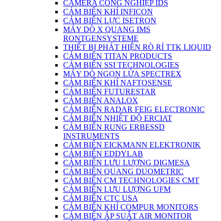
CAMERA CÔNG NGHIỆP IDS
CẢM BIẾN KHÍ INFICON
CẢM BIẾN LỰC ISETRON
MÁY DÒ X QUANG IMS
RONTGENSYSTEME
THIẾT BỊ PHÁT HIỆN RÒ RỈ TTK LIQUID
CẢM BIẾN TITAN PRODUCTS
CẢM BIẾN SSI TECHNOLOGIES
MÁY DÒ NGỌN LỬA SPECTREX
CẢM BIẾN KHÍ NAFTOSENSE
CẢM BIẾN FUTURESTAR
CẢM BIẾN ANALOX
CẢM BIẾN RADAR FEIG ELECTRONIC
CẢM BIẾN NHIỆT ĐỘ ERCIAT
CẢM BIẾN RUNG ERBESSD
INSTRUMENTS
CẢM BIẾN EICKMANN ELEKTRONIK
CẢM BIẾN EDDYLAB
CẢM BIẾN LƯU LƯỢNG DIGMESA
CẢM BIÊN QUANG DUOMETRIC
CẢM BIẾN CM TECHNOLOGIES CMT
CẢM BIẾN LƯU LƯỢNG UFM
CẢM BIẾN CTC USA
CẢM BIẾN KHÍ COMPUR MONITORS
CẢM BIẾN ÁP SUẤT AIR MONITOR