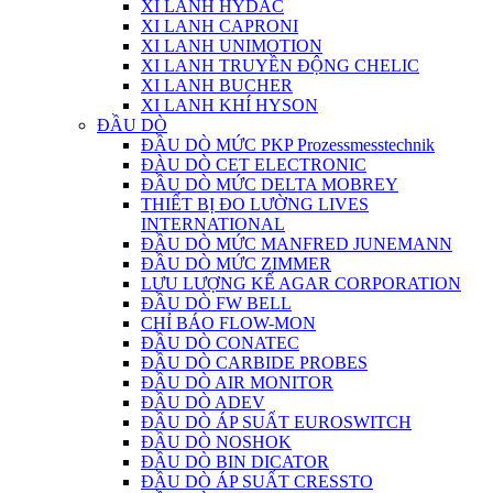
XI LANH HYDAC
XI LANH CAPRONI
XI LANH UNIMOTION
XI LANH TRUYỀN ĐỘNG CHELIC
XI LANH BUCHER
XI LANH KHÍ HYSON
ĐẦU DÒ
ĐẦU DÒ MỨC PKP Prozessmesstechnik
ĐÀU DÒ CET ELECTRONIC
ĐẦU DÒ MỨC DELTA MOBREY
THIẾT BỊ ĐO LƯỜNG LIVES
INTERNATIONAL
ĐẦU DÒ MỨC MANFRED JUNEMANN
ĐẦU DÒ MỨC ZIMMER
LƯU LƯỢNG KẾ AGAR CORPORATION
ĐẦU DÒ FW BELL
CHỈ BÁO FLOW-MON
ĐẦU DÒ CONATEC
ĐẦU DÒ CARBIDE PROBES
ĐẦU DÒ AIR MONITOR
ĐẦU DÒ ADEV
ĐẦU DÒ ÁP SUẤT EUROSWITCH
ĐẦU DÒ NOSHOK
ĐẦU DÒ BIN DICATOR
ĐẦU DÒ ÁP SUẤT CRESSTO