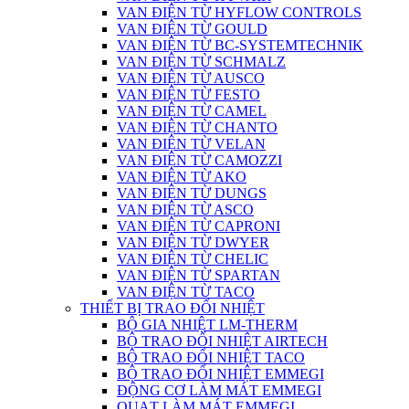
VAN ĐIỆN TỪ HYFLOW CONTROLS
VAN ĐIỆN TỪ GOULD
VAN ĐIỆN TỪ BC-SYSTEMTECHNIK
VAN ĐIỆN TỪ SCHMALZ
VAN ĐIỆN TỪ AUSCO
VAN ĐIỆN TỪ FESTO
VAN ĐIỆN TỪ CAMEL
VAN ĐIỆN TỪ CHANTO
VAN ĐIỆN TỪ VELAN
VAN ĐIỆN TỪ CAMOZZI
VAN ĐIỆN TỪ AKO
VAN ĐIỆN TỪ DUNGS
VAN ĐIỆN TỪ ASCO
VAN ĐIỆN TỪ CAPRONI
VAN ĐIỆN TỪ DWYER
VAN ĐIỆN TỪ CHELIC
VAN ĐIỆN TỪ SPARTAN
VAN ĐIỆN TỪ TACO
THIẾT BỊ TRAO ĐỔI NHIỆT
BỘ GIA NHIỆT LM-THERM
BỘ TRAO ĐỔI NHIỆT AIRTECH
BỘ TRAO ĐỔI NHIỆT TACO
BỘ TRAO ĐỔI NHIỆT EMMEGI
ĐỘNG CƠ LÀM MÁT EMMEGI
QUẠT LÀM MÁT EMMEGI