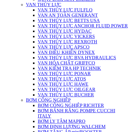
VAN THỦY LỰC
VAN THỦY LỰC FULFLO
VAN AN TOÀN GENERANT
VAN THỦY LỰC BETTS USA
VAN THỦY LỰC ANCHOR FLUID POWER
VAN THỦY LỰC HYDAC
VAN THỦY LỰC VICKERS
VAN THỦY LỰC REXROTH
VAN THỦY LỰC APSCO
VAN ĐIỀU KHIỂN DYNEX
VAN THỦY LỰC BVA HYDRAULICS
VAN HÓA CHẤT GRIFFCO
VAN KIỂM TRA HP TECHNIK
VAN THỦY LỰC PONAR
VAN THỦY LỰC ATOS
VAN THỦY LỰC HAWE
VAN THỦY LỰC OILGEAR
VAN THỦY LỰC BUCHER
BƠM CÔNG NGHIỆP
BƠM CÔNG NGHIỆP RICHTER
BƠM BÁNH RĂNG POMPE CUCCHI
ITALY
BƠM LY TÂM MAPRO
BƠM ĐỊNH LƯỢNG WALCHEM
BƠM TĂNG ÁP miniBOOSTER