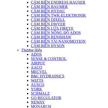
CẢM BIẾN ENDRESS HAUSER
CẢM BIẾN BAUMER
CẢM BIẾN HYDAC
CẢM BIẾN TWK-ELEKTRONIK
CẢM BIẾN DIXELL
CẢM BIẾN DWYER
CẢM BIẾN LỬA FIREYE
CẢM BIẾN NỒNG ĐỘ ADOS
CẢM BIẾN RENISHAW
CẢM BIẾN TẢI NANOMOTION
CẢM BIẾN HYSON
Thương Hiệu
ADOS
SENSE & CONTROL
AIRPOT
AACO
MECVEL
B&C HYDRAINICS
WATTS
AUSCO
YORK
SCHMALZ
GO REGULATOR
NEWAY
MONARCH