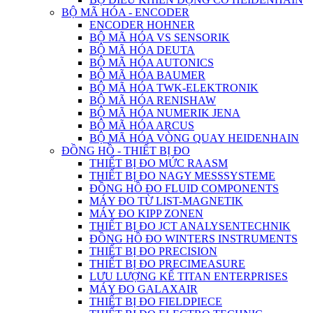
BỘ MÃ HÓA - ENCODER
ENCODER HOHNER
BỘ MÃ HÓA VS SENSORIK
BỘ MÃ HÓA DEUTA
BỘ MÃ HÓA AUTONICS
BỘ MÃ HÓA BAUMER
BỘ MÃ HÓA TWK-ELEKTRONIK
BỘ MÃ HÓA RENISHAW
BỘ MÃ HÓA NUMERIK JENA
BỘ MÃ HÓA ARCUS
BỘ MÃ HÓA VÒNG QUAY HEIDENHAIN
ĐỒNG HỒ - THIẾT BỊ ĐO
THIẾT BỊ ĐO MỨC RAASM
THIẾT BỊ ĐO NAGY MESSSYSTEME
ĐỒNG HỒ ĐO FLUID COMPONENTS
MÁY ĐO TỪ LIST-MAGNETIK
MÁY ĐO KIPP ZONEN
THIẾT BỊ ĐO JCT ANALYSENTECHNIK
ĐỒNG HỒ ĐO WINTERS INSTRUMENTS
THIẾT BỊ ĐO PRECISION
THIẾT BỊ ĐO PRECIMEASURE
LƯU LƯỢNG KẾ TITAN ENTERPRISES
MÁY ĐO GALAXAIR
THIẾT BỊ ĐO FIELDPIECE