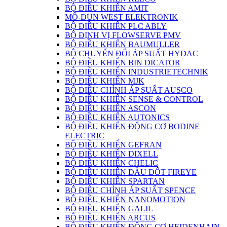
BỘ ĐIỀU KHIỂN AMIT
MÔ-ĐUN WEST ELEKTRONIK
BỘ ĐIỀU KHIỂN PLC ABLY
BỘ ĐỊNH VỊ FLOWSERVE PMV
BỘ ĐIỀU KHIỂN BAUMULLER
BỘ CHUYỂN ĐỔI ÁP SUẤT HYDAC
BỘ ĐIỀU KHIỂN BIN DICATOR
BỘ ĐIỀU KHIỂN INDUSTRIETECHNIK
BỘ ĐIỀU KHIỂN MJK
BỘ ĐIỀU CHỈNH ÁP SUẤT AUSCO
BỘ ĐIỀU KHIỂN SENSE & CONTROL
BỘ ĐIỀU KHIỂN ASCON
BỘ ĐIỀU KHIỂN AUTONICS
BỘ ĐIỀU KHIỂN ĐỘNG CƠ BODINE
ELECTRIC
BỘ ĐIỀU KHIỂN GEFRAN
BỘ ĐIỀU KHIỂN DIXELL
BỘ ĐIỀU KHIỂN CHELIC
BỘ ĐIỀU KHIỂN ĐẦU ĐỐT FIREYE
BỘ ĐIỀU KHIỂN SPARTAN
BỘ ĐIÊU CHỈNH ÁP SUẤT SPENCE
BỘ ĐIỀU KHIỂN NANOMOTION
BỘ ĐIỀU KHIỂN GALIL
BỘ ĐIỀU KHIỂN ARCUS
BỘ ĐIỀU KHIỂN ĐỘNG CƠ HEIDENHAIN