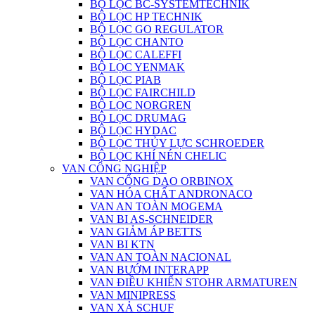
BỘ LỌC BC-SYSTEMTECHNIK
BỘ LỌC HP TECHNIK
BỘ LỌC GO REGULATOR
BỘ LỌC CHANTO
BỘ LỌC CALEFFI
BỘ LỌC YENMAK
BỘ LỌC PIAB
BỘ LỌC FAIRCHILD
BỘ LỌC NORGREN
BỘ LỌC DRUMAG
BỘ LỌC HYDAC
BỘ LỌC THỦY LỰC SCHROEDER
BỘ LỌC KHÍ NÉN CHELIC
VAN CÔNG NGHIỆP
VAN CỔNG DAO ORBINOX
VAN HÓA CHẤT ANDRONACO
VAN AN TOÀN MOGEMA
VAN BI AS-SCHNEIDER
VAN GIẢM ÁP BETTS
VAN BI KTN
VAN AN TOÀN NACIONAL
VAN BƯỚM INTERAPP
VAN ĐIỀU KHIỂN STOHR ARMATUREN
VAN MINIPRESS
VAN XẢ SCHUF