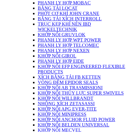
PHANH LY HỢP MOBAC
BĂNG TẢI LOCAT
PHỚT CƠ KHÍ JOHN CRANE
BĂNG TẢI XÍCH INTERROLL
TRỤC KẸP KHÍ NÉN IBD
WICKELTECHNIK
KHỚP NỐI GRUVLOK
PHANH LY HỢP WPT POWER
PHANH LY HỢP TELCOMEC
PHANH LY HỢP NEXEN
KHỚP NỐI GIROL
PHANH LY HỢP EIDE
KHỚP NỐI EFP ENGINEERED FLEXIBLE
PRODUCTS
XÍCH BĂNG TẢI FB KETTEN
VÒNG ĐỆM EPIDOR SEALS
KHỚP NỐI AB TRASMISSIONI
KHỚP NỐI THỦY LỰC SUPER SWIVELS
KHỚP NỐI WILLBRANDT
NHÔNG XÍCH ZETASASSI
KHỚP NỐI APG EVER-TITE
KHỚP NỐI MINIPRESS
KHỚP NỐI ANCHOR FLUID POWER
KHỚP NỐI BELDEN UNIVERSAL
KHỚP NỐI MECVEL