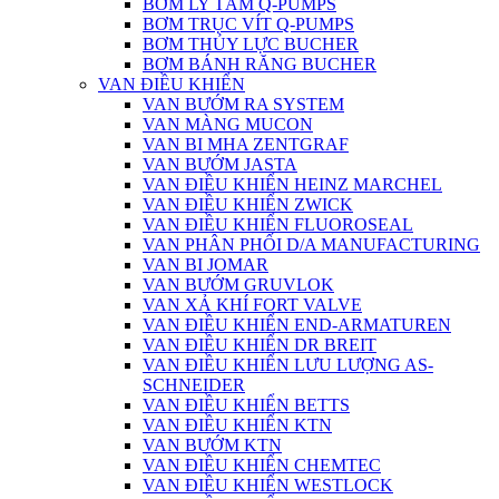
BƠM LY TÂM Q-PUMPS
BƠM TRỤC VÍT Q-PUMPS
BƠM THỦY LỰC BUCHER
BƠM BÁNH RĂNG BUCHER
VAN ĐIỀU KHIỂN
VAN BƯỚM RA SYSTEM
VAN MÀNG MUCON
VAN BI MHA ZENTGRAF
VAN BƯỚM JASTA
VAN ĐIỀU KHIỂN HEINZ MARCHEL
VAN ĐIỀU KHIỂN ZWICK
VAN ĐIỀU KHIỂN FLUOROSEAL
VAN PHÂN PHỐI D/A MANUFACTURING
VAN BI JOMAR
VAN BƯỚM GRUVLOK
VAN XẢ KHÍ FORT VALVE
VAN ĐIỀU KHIỂN END-ARMATUREN
VAN ĐIỀU KHIỂN DR BREIT
VAN ĐIỀU KHIỂN LƯU LƯỢNG AS-
SCHNEIDER
VAN ĐIỀU KHIỂN BETTS
VAN ĐIỀU KHIỂN KTN
VAN BƯỚM KTN
VAN ĐIỀU KHIỂN CHEMTEC
VAN ĐIỀU KHIỂN WESTLOCK