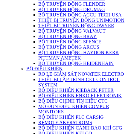
BỘ TRUYỀN ĐỘNG FLENDER
BỘ TRUYỀN ĐỘNG DRUMAG
BỘ TRUYỀN ĐỘNG ACCU TECH USA
THIẾT BỊ TRUYỀN ĐỘNG UNIMOTION
THIẾT BỊ TRUYỀN ĐỘNG DWYER
BỘ TRUYỀN ĐỘNG VALVAUT
BỘ TRUYỀN ĐỘNG BRAY
BỘ TRUYỀN ĐỘNG SPENCE
BỘ TRUYỀN ĐỘNG ARCUS
BỘ TRUYỀN ĐỘNG HAYDON KERK
PITTMAN AMETEK
BỘ TRUYỀN ĐỘNG HEIDENHAIN
BỘ ĐIỀU KHIỂN
RƠ LE GIÁM SÁT NOVATEK ELECTRO
THIẾT BỊ LẬP TRÌNH CET CONTROL
SYSTEM
BỘ ĐIỀU KHIỂN KIEBACK PETER
BỘ ĐIỀU KHIỂN ENKO ELEKTRONIK
BỘ ĐIỀU CHỈNH TÍN HIỆU CTC
MÔ ĐUN ĐIỀU KHIỂN COMPUR
MONITORS
BỘ ĐIỀU KHIỂN PLC CARSIG
REMOTE AKERSTROMS
BỘ ĐIỀU KHIỂN CẢNH BÁO KHÍ GFG
BỘ ĐIỀU KHIỂN KELCO