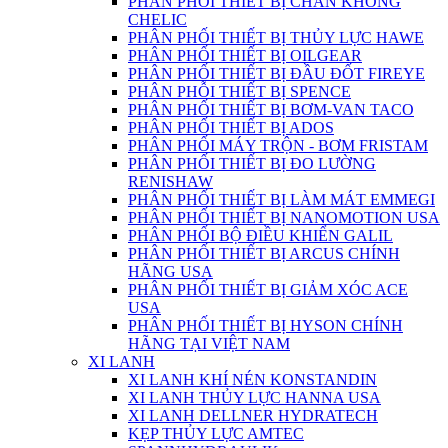
PHÂN PHỐI THIẾT BỊ CHÂN KHÔNG
CHELIC
PHÂN PHỐI THIẾT BỊ THỦY LỰC HAWE
PHÂN PHỐI THIẾT BỊ OILGEAR
PHÂN PHỐI THIẾT BỊ ĐẦU ĐỐT FIREYE
PHÂN PHỖI THIẾT BỊ SPENCE
PHÂN PHỐI THIẾT BỊ BƠM-VAN TACO
PHÂN PHỐI THIẾT BỊ ADOS
PHÂN PHỐI MÁY TRỘN - BƠM FRISTAM
PHÂN PHỐI THIẾT BỊ ĐO LƯỜNG
RENISHAW
PHÂN PHỐI THIẾT BỊ LÀM MÁT EMMEGI
PHÂN PHỐI THIẾT BỊ NANOMOTION USA
PHÂN PHỐI BỘ ĐIỀU KHIỂN GALIL
PHÂN PHỐI THIẾT BỊ ARCUS CHÍNH
HÃNG USA
PHÂN PHỐI THIẾT BỊ GIẢM XÓC ACE
USA
PHÂN PHỐI THIẾT BỊ HYSON CHÍNH
HÃNG TẠI VIỆT NAM
XI LANH
XI LANH KHÍ NÉN KONSTANDIN
XI LANH THỦY LỰC HANNA USA
XI LANH DELLNER HYDRATECH
KẸP THỦY LỰC AMTEC