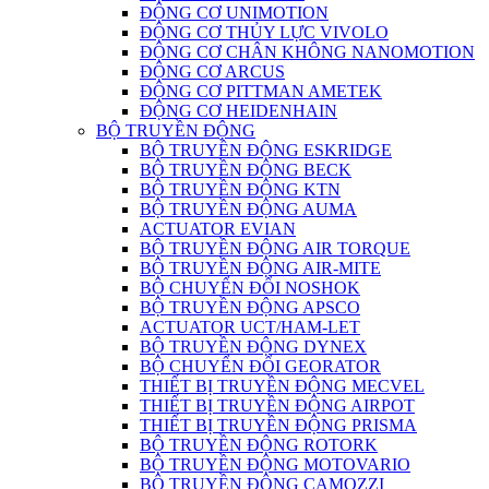
ĐỘNG CƠ UNIMOTION
ĐỘNG CƠ THỦY LỰC VIVOLO
ĐỘNG CƠ CHÂN KHÔNG NANOMOTION
ĐỘNG CƠ ARCUS
ĐỘNG CƠ PITTMAN AMETEK
ĐỘNG CƠ HEIDENHAIN
BỘ TRUYỀN ĐỘNG
BỘ TRUYỀN ĐỘNG ESKRIDGE
BỘ TRUYỀN ĐỘNG BECK
BỘ TRUYỀN ĐỘNG KTN
BỘ TRUYỀN ĐỘNG AUMA
ACTUATOR EVIAN
BỘ TRUYỀN ĐỘNG AIR TORQUE
BỘ TRUYỀN ĐỘNG AIR-MITE
BỘ CHUYỂN ĐỔI NOSHOK
BỘ TRUYỀN ĐỘNG APSCO
ACTUATOR UCT/HAM-LET
BỘ TRUYỀN ĐỘNG DYNEX
BỘ CHUYỂN ĐỔI GEORATOR
THIẾT BỊ TRUYỀN ĐỘNG MECVEL
THIẾT BỊ TRUYỀN ĐỘNG AIRPOT
THIẾT BỊ TRUYỀN ĐỘNG PRISMA
BỘ TRUYỀN ĐỘNG ROTORK
BỘ TRUYỀN ĐỘNG MOTOVARIO
BỘ TRUYỀN ĐỘNG CAMOZZI