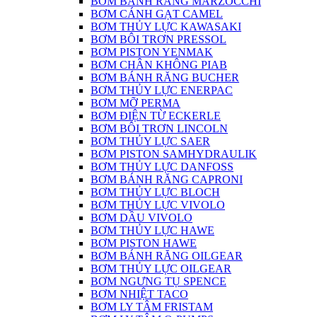
BƠM BÁNH RĂNG MARZOCCHI
BƠM CÁNH GẠT CAMEL
BƠM THỦY LỰC KAWASAKI
BƠM BÔI TRƠN PRESSOL
BƠM PISTON YENMAK
BƠM CHÂN KHÔNG PIAB
BƠM BÁNH RĂNG BUCHER
BƠM THỦY LỰC ENERPAC
BƠM MỠ PERMA
BƠM ĐIỆN TỪ ECKERLE
BƠM BÔI TRƠN LINCOLN
BƠM THỦY LỰC SAER
BƠM PISTON SAMHYDRAULIK
BƠM THỦY LỰC DANFOSS
BƠM BÁNH RĂNG CAPRONI
BƠM THỦY LỰC BLOCH
BƠM THỦY LỰC VIVOLO
BƠM DẦU VIVOLO
BƠM THỦY LỰC HAWE
BƠM PISTON HAWE
BƠM BÁNH RĂNG OILGEAR
BƠM THỦY LỰC OILGEAR
BƠM NGƯNG TỤ SPENCE
BƠM NHIỆT TACO
BƠM LY TÂM FRISTAM