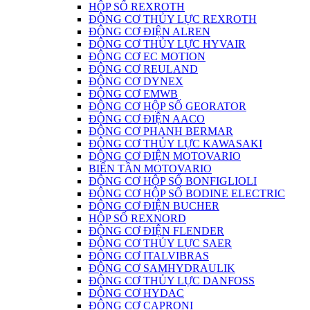
HỘP SỐ REXROTH
ĐỘNG CƠ THỦY LỰC REXROTH
ĐỘNG CƠ ĐIỆN ALREN
ĐỘNG CƠ THỦY LỰC HYVAIR
ĐỘNG CƠ EC MOTION
ĐỘNG CƠ REULAND
ĐỘNG CƠ DYNEX
ĐỘNG CƠ EMWB
ĐỘNG CƠ HỘP SỐ GEORATOR
ĐỘNG CƠ ĐIỆN AACO
ĐỘNG CƠ PHANH BERMAR
ĐỘNG CƠ THỦY LỰC KAWASAKI
ĐỘNG CƠ ĐIỆN MOTOVARIO
BIẾN TẦN MOTOVARIO
ĐỘNG CƠ HỘP SỐ BONFIGLIOLI
ĐỘNG CƠ HỘP SỐ BODINE ELECTRIC
ĐỘNG CƠ ĐIỆN BUCHER
HỘP SỐ REXNORD
ĐỘNG CƠ ĐIỆN FLENDER
ĐỘNG CƠ THỦY LỰC SAER
ĐỘNG CƠ ITALVIBRAS
ĐỘNG CƠ SAMHYDRAULIK
ĐỘNG CƠ THỦY LỰC DANFOSS
ĐỘNG CƠ HYDAC
ĐỘNG CƠ CAPRONI