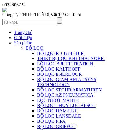
0932606722
Công Ty TNHH Thiết Bị Vật Tư Gia Phát
Trang chủ
Giới thiệu
Sản phẩm
BỘ LỌC
BỘ LỌC R + B FILTER
THIẾT BỊ LỌC KHÍ THẢI NORFI
LÕI LỌC AJR FILTRATION
BỘ LỌC KALTHOFF
BỘ LỌC ENERDOOR
BỘ LỌC GIẢM ÂM ADSENS
TECHNOLOGY
BỘ LỌC STOHR ARMATUREN
BỘ LỌC AZ PNEUMATICA
LỌC NHỚT MAHLE
BỘ LỌC THỦY LỰC APSCO
BỘ LỌC HAM-LET
BỘ LỌC LANSDALE
BỘ LỌC FIPA
BỘ LỌC GRIFFCO