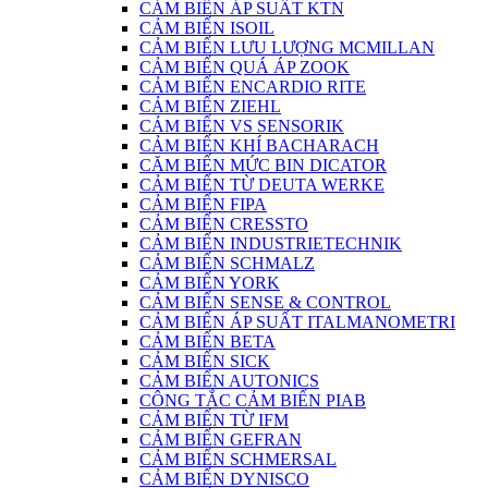
CẢM BIẾN ÁP SUẤT KTN
CẢM BIẾN ISOIL
CẢM BIẾN LƯU LƯỢNG MCMILLAN
CẢM BIẾN QUÁ ÁP ZOOK
CẢM BIẾN ENCARDIO RITE
CẢM BIẾN ZIEHL
CẢM BIẾN VS SENSORIK
CẢM BIẾN KHÍ BACHARACH
CĂM BIẾN MỨC BIN DICATOR
CẢM BIẾN TỪ DEUTA WERKE
CẢM BIẾN FIPA
CẢM BIẾN CRESSTO
CẢM BIẾN INDUSTRIETECHNIK
CẢM BIẾN SCHMALZ
CẢM BIẾN YORK
CẢM BIẾN SENSE & CONTROL
CẢM BIẾN ÁP SUẤT ITALMANOMETRI
CẢM BIẾN BETA
CẢM BIẾN SICK
CẢM BIẾN AUTONICS
CÔNG TẮC CẢM BIẾN PIAB
CẢM BIẾN TỪ IFM
CẢM BIẾN GEFRAN
CẢM BIẾN SCHMERSAL
CẢM BIẾN DYNISCO