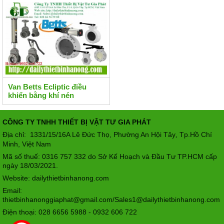
Van Betts Ecliptic điều
khiển bằng khí nén
CÔNG TY TNHH THIẾT BỊ VẬT TƯ GIA PHÁT
Địa chỉ: 1331/15/16A Lê Đức Thọ, Phường An Hội Tây
Tp.Hồ Chí
,
Minh, Việt Nam
Mã số thuế: 0316 757 332 do Sở Kế Hoạch và Đầu Tư TP.HCM cấp
ngày 18/03/2021.
Website: dailythietbinhanong.com
Email:
thietbinhanonggiaphat@gmail.com/Sales1@dailythietbinhanong.com
Điện thoại: 028 6656 5988 - 0932 606 722