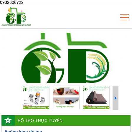
0932606722
HỖ TRỢ TRỰC TUYẾN
Phòng kinh doanh