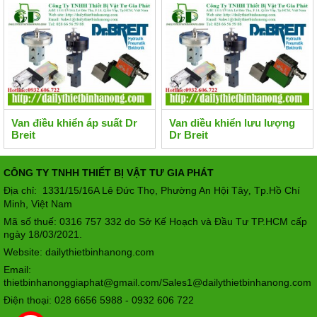
Van điều khiển áp suất Dr
Van diều khiển lưu lượng
Breit
Dr Breit
CÔNG TY TNHH THIẾT BỊ VẬT TƯ GIA PHÁT
Địa chỉ: 1331/15/16A Lê Đức Thọ, Phường An Hội Tây
Tp.Hồ Chí
,
Minh, Việt Nam
Mã số thuế: 0316 757 332 do Sở Kế Hoạch và Đầu Tư TP.HCM cấp
ngày 18/03/2021.
Website: dailythietbinhanong.com
Email:
thietbinhanonggiaphat@gmail.com/Sales1@dailythietbinhanong.com
Điện thoại: 028 6656 5988 - 0932 606 722