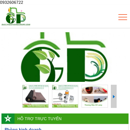
0932606722
HỖ TRỢ TRỰC TUYẾN
Phòng kinh doanh