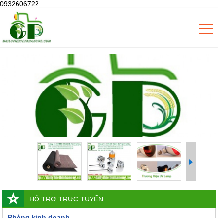
0932606722
HỖ TRỢ TRỰC TUYẾN
Phòng kinh doanh