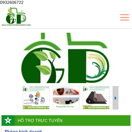
0932606722
HỖ TRỢ TRỰC TUYẾN
Phòng kinh doanh