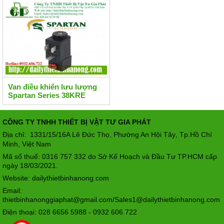
Van điều khiển lưu lượng
Spartan Series 38KRE
CÔNG TY TNHH THIẾT BỊ VẬT TƯ GIA PHÁT
Địa chỉ: 1331/15/16A Lê Đức Thọ, Phường An Hội Tây
Tp.Hồ Chí
,
Minh, Việt Nam
Mã số thuế: 0316 757 332 do Sở Kế Hoạch và Đầu Tư TP.HCM cấp
ngày 18/03/2021.
Website: dailythietbinhanong.com
Email:
thietbinhanonggiaphat@gmail.com/Sales1@dailythietbinhanong.com
Điện thoại: 028 6656 5988 - 0932 606 722