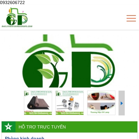
0932606722
HỖ TRỢ TRỰC TUYẾN
Phòng kinh doanh