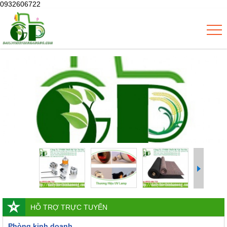
0932606722
HỖ TRỢ TRỰC TUYẾN
Phòng kinh doanh