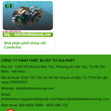
Nhà phân phối khớp nối
ComInTec
CÔNG TY TNHH THIẾT BỊ VẬT TƯ GIA PHÁT
Địa chỉ: 1331/15/16A Lê Đức Thọ, Phường An Hội Tây
Tp.Hồ Chí
,
Minh, Việt Nam
Mã số thuế: 0316 757 332 do Sở Kế Hoạch và Đầu Tư TP.HCM cấp
ngày 18/03/2021.
Website: dailythietbinhanong.com
Email:
thietbinhanonggiaphat@gmail.com/Sales1@dailythietbinhanong.com
Điện thoại: 028 6656 5988 - 0932 606 722