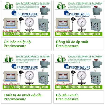
Chỉ báo nhiệt độ
Đồng hồ đo áp suất
Precimeasure
Precimeasure
Thiết bị đo nhiệt độ dầu
Bộ điều khiển
Precimeasure
Precimeasure