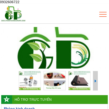
0932606722
HỖ TRỢ TRỰC TUYẾN
Phòng kinh doanh