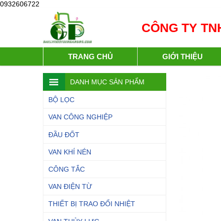
0932606722
CÔNG TY TNH
TRANG CHỦ
GIỚI THIỆU
DANH MỤC SẢN PHẨM
BỘ LỌC
VAN CÔNG NGHIỆP
ĐẦU ĐỐT
VAN KHÍ NÉN
CÔNG TẮC
VAN ĐIỆN TỪ
THIẾT BỊ TRAO ĐỔI NHIỆT