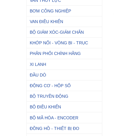
VAN THỦY LỰC
BƠM CÔNG NGHIỆP
VAN ĐIỀU KHIỂN
BỘ GIẢM XÓC-GIẢM CHẤN
KHỚP NỐI - VÒNG BI - TRỤC
PHÂN PHỐI CHÍNH HÃNG
XI LANH
ĐẦU DÒ
ĐỘNG CƠ - HỘP SỐ
BỘ TRUYỀN ĐỘNG
BỘ ĐIỀU KHIỂN
BỘ MÃ HÓA - ENCODER
ĐỒNG HỒ - THIẾT BỊ ĐO