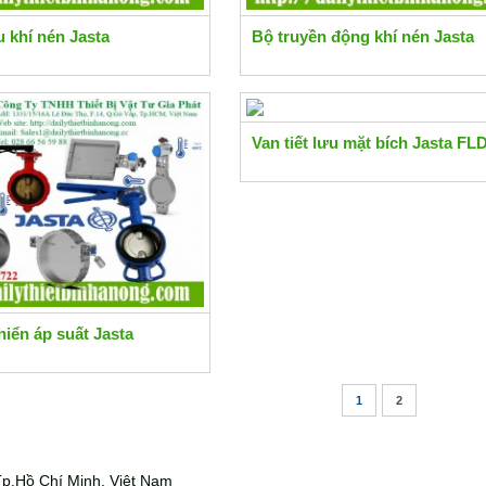
u khí nén Jasta
Bộ truyền động khí nén Jasta
Van tiết lưu mặt bích Jasta FL
hiển áp suất Jasta
1
2
p.Hồ Chí Minh, Việt Nam