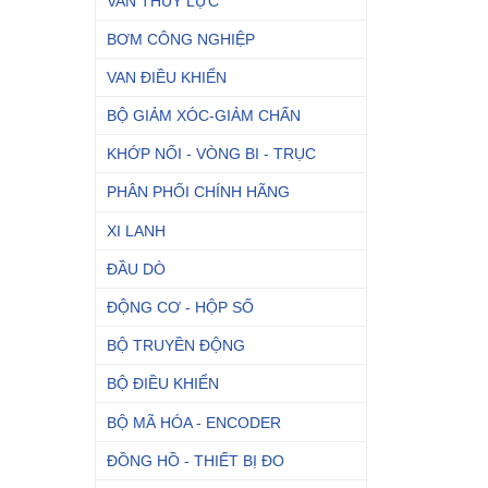
VAN THỦY LỰC
BƠM CÔNG NGHIỆP
VAN ĐIỀU KHIỂN
BỘ GIẢM XÓC-GIẢM CHẤN
KHỚP NỐI - VÒNG BI - TRỤC
PHÂN PHỐI CHÍNH HÃNG
XI LANH
ĐẦU DÒ
ĐỘNG CƠ - HỘP SỐ
BỘ TRUYỀN ĐỘNG
BỘ ĐIỀU KHIỂN
BỘ MÃ HÓA - ENCODER
ĐỒNG HỒ - THIẾT BỊ ĐO