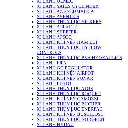
XI LANH OLMEC
XI LANH YATES CYCLINDER
XI LANH AZ PNEUMATICA
XI LANH AVENTICS
XI LANH THỦY LỰC VICKERS
XI LANH AIR-MITE
XI LANH SHEFFER
XI LANH APSCO
XI LANH KHÍ NÉN HAM-LET
XI LANH THỦY LỰC HYFLOW
CONTROLS
XI LANH THỦY LỰC BVA HYDRAULICS
XI LANH FIPA
XI LANH GO REGULATOR
XI LANH KHÍ NÉN AIRPOT
XI LANH KHÍ NÉN PONAR
XI LANH FESTO
XI LANH THỦY LỰC ATOS
XI LANH THỦY LỰC ROQUET
XI LANH KHÍ NÉN CAMOZZI
XI LANH THỦY LỰC BUCHER
XI LANH THỦY LỰC ENERPAC
XI LANH KHÍ NÉN BUSCHJOST
XI LANH THỦY LỰC NORGREN
XI LANH HYDAC