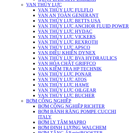
VAN THỦY LỰC
VAN THỦY LỰC FULFLO
VAN AN TOÀN GENERANT
VAN THỦY LỰC BETTS USA
VAN THỦY LỰC ANCHOR FLUID POWER
VAN THỦY LỰC HYDAC
VAN THỦY LỰC VICKERS
VAN THỦY LỰC REXROTH
VAN THỦY LỰC APSCO
VAN ĐIỀU KHIỂN DYNEX
VAN THỦY LỰC BVA HYDRAULICS
VAN HÓA CHẤT GRIFFCO
VAN KIỂM TRA HP TECHNIK
VAN THỦY LỰC PONAR
VAN THỦY LỰC ATOS
VAN THỦY LỰC HAWE
VAN THỦY LỰC OILGEAR
VAN THỦY LỰC BUCHER
BƠM CÔNG NGHIỆP
BƠM CÔNG NGHIỆP RICHTER
BƠM BÁNH RĂNG POMPE CUCCHI
ITALY
BƠM LY TÂM MAPRO
BƠM ĐỊNH LƯỢNG WALCHEM
BƠM TĂNG ÁP miniBOOSTER