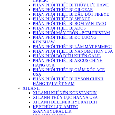
CHELIC
PHÂN PHỐI THIẾT BỊ THỦY LỰC HAWE
PHÂN PHỐI THIẾT BỊ OILGEAR
PHÂN PHỐI THIẾT BỊ ĐẦU ĐỐT FIREYE
PHÂN PHỖI THIẾT BỊ SPENCE
PHÂN PHỐI THIẾT BỊ BƠM-VAN TACO
PHÂN PHỐI THIẾT BỊ ADOS
PHÂN PHỐI MÁY TRỘN - BƠM FRISTAM
PHÂN PHỐI THIẾT BỊ ĐO LƯỜNG
RENISHAW
PHÂN PHỐI THIẾT BỊ LÀM MÁT EMMEGI
PHÂN PHỐI THIẾT BỊ NANOMOTION USA
PHÂN PHỐI BỘ ĐIỀU KHIỂN GALIL
PHÂN PHỐI THIẾT BỊ ARCUS CHÍNH
HÃNG USA
PHÂN PHỐI THIẾT BỊ GIẢM XÓC ACE
USA
PHÂN PHỐI THIẾT BỊ HYSON CHÍNH
HÃNG TẠI VIỆT NAM
XI LANH
XI LANH KHÍ NÉN KONSTANDIN
XI LANH THỦY LỰC HANNA USA
XI LANH DELLNER HYDRATECH
KẸP THỦY LỰC AMTEC
SPANNHYDRAULIK