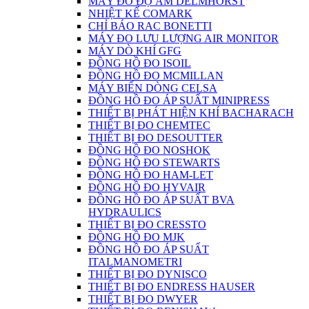
MÁY ĐO ĐỘ ẨM DELMHORST
NHIỆT KẾ COMARK
CHỈ BÁO RAC BONETTI
MÁY ĐO LƯU LƯỢNG AIR MONITOR
MÁY DÒ KHÍ GFG
ĐỒNG HỒ ĐO ISOIL
ĐỒNG HỒ ĐO MCMILLAN
MÁY BIẾN DÒNG CELSA
ĐỒNG HỒ ĐO ÁP SUẤT MINIPRESS
THIẾT BỊ PHÁT HIỆN KHÍ BACHARACH
THIẾT BỊ ĐO CHEMTEC
THIẾT BỊ ĐO DESOUTTER
ĐỒNG HỒ ĐO NOSHOK
ĐỒNG HỒ ĐO STEWARTS
ĐỒNG HỒ ĐO HAM-LET
ĐỒNG HỒ ĐO HYVAIR
ĐỒNG HỒ ĐO ÁP SUẤT BVA
HYDRAULICS
THIẾT BỊ ĐO CRESSTO
ĐỒNG HỒ ĐO MJK
ĐỒNG HỒ ĐO ÁP SUẤT
ITALMANOMETRI
THIẾT BỊ ĐO DYNISCO
THIẾT BỊ ĐO ENDRESS HAUSER
THIẾT BỊ ĐO DWYER