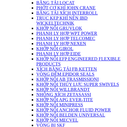
BĂNG TẢI LOCAT
PHỚT CƠ KHÍ JOHN CRANE
BĂNG TẢI XÍCH INTERROLL
TRỤC KẸP KHÍ NÉN IBD
WICKELTECHNIK
KHỚP NỐI GRUVLOK
PHANH LY HỢP WPT POWER
PHANH LY HỢP TELCOMEC
PHANH LY HỢP NEXEN
KHỚP NỐI GIROL
PHANH LY HỢP EIDE
KHỚP NỐI EFP ENGINEERED FLEXIBLE
PRODUCTS
XÍCH BĂNG TẢI FB KETTEN
VÒNG ĐỆM EPIDOR SEALS
KHỚP NỐI AB TRASMISSIONI
KHỚP NỐI THỦY LỰC SUPER SWIVELS
KHỚP NỐI WILLBRANDT
NHÔNG XÍCH ZETASASSI
KHỚP NỐI APG EVER-TITE
KHỚP NỐI MINIPRESS
KHỚP NỐI ANCHOR FLUID POWER
KHỚP NỐI BELDEN UNIVERSAL
KHỚP NỐI MECVEL
VÒNG BI SKF