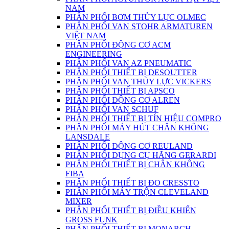
NAM
PHÂN PHỐI BƠM THỦY LỰC OLMEC
PHÂN PHỐI VAN STOHR ARMATUREN
VIỆT NAM
PHÂN PHỐI ĐỘNG CƠ ACM
ENGINEERING
PHÂN PHỐI VAN AZ PNEUMATIC
PHÂN PHỐI THIẾT BỊ DESOUTTER
PHÂN PHỐI VAN THỦY LỰC VICKERS
PHÂN PHỐI THIẾT BỊ APSCO
PHÂN PHỐI ĐỘNG CƠ ALREN
PHÂN PHỐI VAN SCHUF
PHÂN PHỐI THIẾT BỊ TÍN HIỆU COMPRO
PHÂN PHỐI MÁY HÚT CHÂN KHÔNG
LANSDALE
PHÂN PHỐI ĐỘNG CƠ REULAND
PHÂN PHỐI DỤNG CỤ HÃNG GERARDI
PHÂN PHỐI THIẾT BỊ CHÂN KHÔNG
FIBA
PHÂN PHỐI THIẾT BỊ ĐO CRESSTO
PHÂN PHỐI MÁY TRỘN CLEVELAND
MIXER
PHÂN PHỐI THIẾT BỊ ĐIỀU KHIỂN
GROSS FUNK
PHÂN PHỐI THIẾT BỊ MONARCH