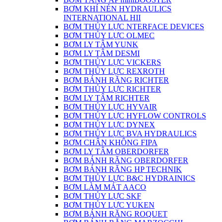
BƠM KHÍ NÉN HYDRAULICS
INTERNATIONAL HII
BƠM THỦY LỰC NTERFACE DEVICES
BƠM THỦY LỰC OLMEC
BƠM LY TÂM YUNK
BƠM LY TÂM DESMI
BƠM THỦY LỰC VICKERS
BƠM THỦY LỰC REXROTH
BƠM BÁNH RĂNG RICHTER
BƠM THỦY LỰC RICHTER
BƠM LY TÂM RICHTER
BƠM THỦY LỰC HYVAIR
BƠM THỦY LỰC HYFLOW CONTROLS
BƠM THỦY LỰC DYNEX
BƠM THỦY LỰC BVA HYDRAULICS
BƠM CHÂN KHÔNG FIPA
BƠM LY TÂM OBERDORFER
BƠM BÁNH RĂNG OBERDORFER
BƠM BÁNH RĂNG HP TECHNIK
BƠM THỦY LỰC B&C HYDRAINICS
BƠM LÀM MÁT AACO
BƠM THỦY LỰC SKF
BƠM THỦY LỰC YUKEN
BƠM BÁNH RĂNG ROQUET