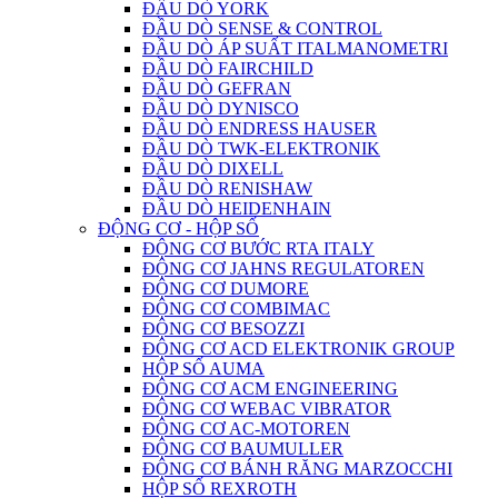
ĐẦU DÒ YORK
ĐẦU DÒ SENSE & CONTROL
ĐẦU DÒ ÁP SUẤT ITALMANOMETRI
ĐẦU DÒ FAIRCHILD
ĐẦU DÒ GEFRAN
ĐẦU DÒ DYNISCO
ĐẦU DÒ ENDRESS HAUSER
ĐẦU DÒ TWK-ELEKTRONIK
ĐẦU DÒ DIXELL
ĐẦU DÒ RENISHAW
ĐẦU DÒ HEIDENHAIN
ĐỘNG CƠ - HỘP SỐ
ĐỘNG CƠ BƯỚC RTA ITALY
ĐỘNG CƠ JAHNS REGULATOREN
ĐỘNG CƠ DUMORE
ĐỘNG CƠ COMBIMAC
ĐỘNG CƠ BESOZZI
ĐỘNG CƠ ACD ELEKTRONIK GROUP
HỘP SỐ AUMA
ĐỘNG CƠ ACM ENGINEERING
ĐỘNG CƠ WEBAC VIBRATOR
ĐỘNG CƠ AC-MOTOREN
ĐỘNG CƠ BAUMULLER
ĐỘNG CƠ BÁNH RĂNG MARZOCCHI
HỘP SỐ REXROTH