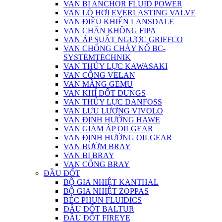
VAN BI ANCHOR FLUID POWER
VAN LÒ HƠI EVERLASTING VALVE
VAN ĐIỀU KHIỂN LANSDALE
VAN CHÂN KHÔNG FIPA
VAN ÁP SUẤT NGƯỢC GRIFFCO
VAN CHỐNG CHÁY NỔ BC-
SYSTEMTECHNIK
VAN THỦY LỰC KAWASAKI
VAN CỔNG VELAN
VAN MÀNG GEMU
VAN KHÍ ĐỐT DUNGS
VAN THỦY LỰC DANFOSS
VAN LƯU LƯỢNG VIVOLO
VAN ĐỊNH HƯỚNG HAWE
VAN GIẢM ÁP OILGEAR
VAN ĐỊNH HƯỚNG OILGEAR
VAN BƯỚM BRAY
VAN BI BRAY
VAN CỔNG BRAY
ĐẦU ĐỐT
BỘ GIA NHIỆT KANTHAL
BỘ GIA NHIỆT ZOPPAS
BÉC PHUN FLUIDICS
ĐẦU ĐỐT BALTUR
ĐẦU ĐỐT FIREYE