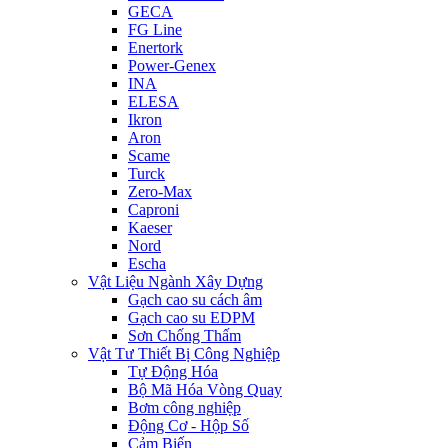
GECA
FG Line
Enertork
Power-Genex
INA
ELESA
Ikron
Aron
Scame
Turck
Zero-Max
Caproni
Kaeser
Nord
Escha
Vật Liệu Ngành Xây Dựng
Gạch cao su cách âm
Gạch cao su EDPM
Sơn Chống Thấm
Vật Tư Thiết Bị Công Nghiệp
Tự Động Hóa
Bộ Mã Hóa Vòng Quay
Bơm công nghiệp
Động Cơ - Hộp Số
Cảm Biến