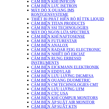
CẢM BIẾN KHÍ INFICON
CẢM BIẾN LỰC ISETRON
MÁY DÒ X QUANG IMS
RONTGENSYSTEME
THIẾT BỊ PHÁT HIỆN RÒ RỈ TTK LIQUID
CẢM BIẾN TITAN PRODUCTS
CẢM BIẾN SSI TECHNOLOGIES
MÁY DÒ NGỌN LỬA SPECTREX
CẢM BIẾN KHÍ NAFTOSENSE
CẢM BIẾN FUTURESTAR
CẢM BIẾN ANALOX
CẢM BIẾN RADAR FEIG ELECTRONIC
CẢM BIẾN NHIỆT ĐỘ ERCIAT
CẢM BIẾN RUNG ERBESSD
INSTRUMENTS
CẢM BIẾN EICKMANN ELEKTRONIK
CẢM BIẾN EDDYLAB
CẢM BIẾN LƯU LƯỢNG DIGMESA
CẢM BIÊN QUANG DUOMETRIC
CẢM BIẾN CM TECHNOLOGIES CMT
CẢM BIẾN LƯU LƯỢNG UFM
CẢM BIẾN CTC USA
CẢM BIẾN KHÍ COMPUR MONITORS
CẢM BIẾN ÁP SUẤT AIR MONITOR
CẢM BIẾN ÁP SUẤT KTN