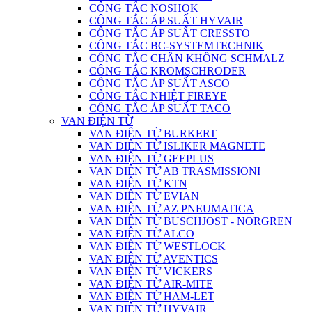
CÔNG TẮC NOSHOK
CÔNG TẮC ÁP SUẤT HYVAIR
CÔNG TẮC ÁP SUẤT CRESSTO
CÔNG TẮC BC-SYSTEMTECHNIK
CÔNG TẮC CHÂN KHÔNG SCHMALZ
CÔNG TẮC KROMSCHRODER
CÔNG TẮC ÁP SUẤT ASCO
CÔNG TẮC NHIỆT FIREYE
CÔNG TẮC ÁP SUẤT TACO
VAN ĐIỆN TỪ
VAN ĐIỆN TỪ BURKERT
VAN ĐIỆN TỪ ISLIKER MAGNETE
VAN ĐIỆN TỪ GEEPLUS
VAN ĐIỆN TỪ AB TRASMISSIONI
VAN ĐIỆN TỪ KTN
VAN ĐIỆN TỪ EVIAN
VAN ĐIỆN TỪ AZ PNEUMATICA
VAN ĐIỆN TỪ BUSCHJOST - NORGREN
VAN ĐIỆN TỪ ALCO
VAN ĐIỆN TỪ WESTLOCK
VAN ĐIỆN TỪ AVENTICS
VAN ĐIỆN TỪ VICKERS
VAN ĐIỆN TỪ AIR-MITE
VAN ĐIỆN TỪ HAM-LET
VAN ĐIỆN TỪ HYVAIR