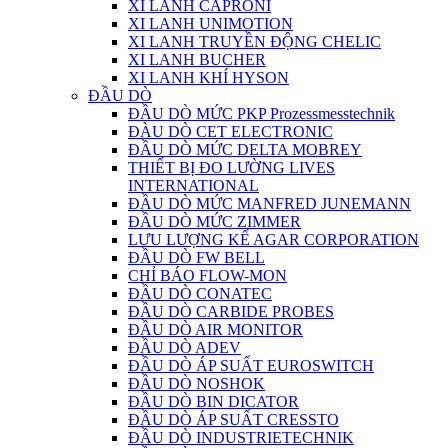
XI LANH CAPRONI
XI LANH UNIMOTION
XI LANH TRUYỀN ĐỘNG CHELIC
XI LANH BUCHER
XI LANH KHÍ HYSON
ĐẦU DÒ
ĐẦU DÒ MỨC PKP Prozessmesstechnik
ĐÀU DÒ CET ELECTRONIC
ĐẦU DÒ MỨC DELTA MOBREY
THIẾT BỊ ĐO LƯỜNG LIVES
INTERNATIONAL
ĐẦU DÒ MỨC MANFRED JUNEMANN
ĐẦU DÒ MỨC ZIMMER
LƯU LƯỢNG KẾ AGAR CORPORATION
ĐẦU DÒ FW BELL
CHỈ BÁO FLOW-MON
ĐẦU DÒ CONATEC
ĐẦU DÒ CARBIDE PROBES
ĐẦU DÒ AIR MONITOR
ĐẦU DÒ ADEV
ĐẦU DÒ ÁP SUẤT EUROSWITCH
ĐẦU DÒ NOSHOK
ĐẦU DÒ BIN DICATOR
ĐẦU DÒ ÁP SUẤT CRESSTO
ĐẦU DÒ INDUSTRIETECHNIK