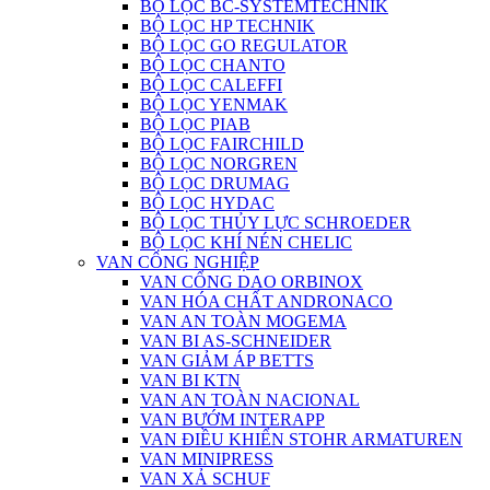
BỘ LỌC BC-SYSTEMTECHNIK
BỘ LỌC HP TECHNIK
BỘ LỌC GO REGULATOR
BỘ LỌC CHANTO
BỘ LỌC CALEFFI
BỘ LỌC YENMAK
BỘ LỌC PIAB
BỘ LỌC FAIRCHILD
BỘ LỌC NORGREN
BỘ LỌC DRUMAG
BỘ LỌC HYDAC
BỘ LỌC THỦY LỰC SCHROEDER
BỘ LỌC KHÍ NÉN CHELIC
VAN CÔNG NGHIỆP
VAN CỔNG DAO ORBINOX
VAN HÓA CHẤT ANDRONACO
VAN AN TOÀN MOGEMA
VAN BI AS-SCHNEIDER
VAN GIẢM ÁP BETTS
VAN BI KTN
VAN AN TOÀN NACIONAL
VAN BƯỚM INTERAPP
VAN ĐIỀU KHIỂN STOHR ARMATUREN
VAN MINIPRESS
VAN XẢ SCHUF