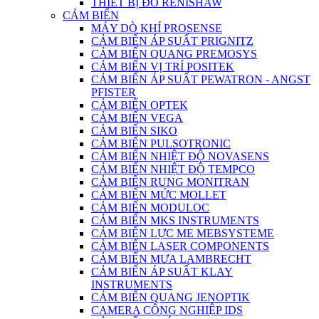
THIẾT BỊ ĐO RENISHAW
CẢM BIẾN
MÁY DÒ KHÍ PROSENSE
CẢM BIẾN ÁP SUẤT PRIGNITZ
CẢM BIẾN QUANG PREMOSYS
CẢM BIẾN VỊ TRÍ POSITEK
CẢM BIẾN ÁP SUẤT PEWATRON - ANGST
PFISTER
CẢM BIẾN OPTEK
CẢM BIẾN VEGA
CẢM BIẾN SIKO
CẢM BIẾN PULSOTRONIC
CẢM BIẾN NHIỆT ĐỘ NOVASENS
CẢM BIẾN NHIỆT ĐỘ TEMPCO
CẢM BIẾN RUNG MONITRAN
CẢM BIẾN MỨC MOLLET
CẢM BIẾN MODULOC
CẢM BIẾN MKS INSTRUMENTS
CẢM BIẾN LỰC ME MEBSYSTEME
CẢM BIẾN LASER COMPONENTS
CẢM BIẾN MƯA LAMBRECHT
CẢM BIẾN ÁP SUẤT KLAY
INSTRUMENTS
CẢM BIẾN QUANG JENOPTIK
CAMERA CÔNG NGHIỆP IDS