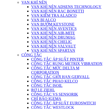
VAN KHÍ NÉN
VAN KHÍ NÉN ADSENS TECHNOLOGY
VAN KHÍ NÉN RAC BONETTI
VAN KIỂM TRA ALADCO
VAN BI ALCO
VAN BƯỚM KEYSTONE
VAN KHÍ NÉN AVENTICS
VAN KHÍ NÉN AIR-MITE
VAN KHÍ NÉN DRUMAG
VAN KHÍ NÉN CHELIC
VAN KHÍ NÉN VALVAUT
VAN KHÍ NÉN SPARTAN
CÔNG TẮC
CÔNG TẮC ÁP SUẤT PINTER
CÔNG TẮC RUNG METRIX VIBRATION
CÔNG TẮC MỨC DELTA M
CORPORATION
CÔNG TẮC GIỚI HẠN GERVALL
CÔNG TẮC PHAO KELCO
CÔNG TẮC ISOIL
RƠ LE ZIEHL
CÔNG TẮC VS SENSORIK
CHỈ BÁO IGEMA
CÔNG TẮC ÁP SUẤT EUROSWITCH
CÔNG TẮC WESTLOCK