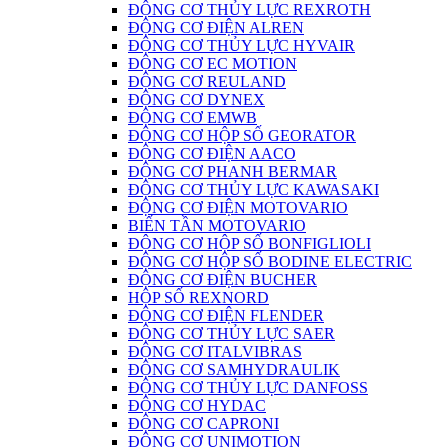
ĐỘNG CƠ THỦY LỰC REXROTH
ĐỘNG CƠ ĐIỆN ALREN
ĐỘNG CƠ THỦY LỰC HYVAIR
ĐỘNG CƠ EC MOTION
ĐỘNG CƠ REULAND
ĐỘNG CƠ DYNEX
ĐỘNG CƠ EMWB
ĐỘNG CƠ HỘP SỐ GEORATOR
ĐỘNG CƠ ĐIỆN AACO
ĐỘNG CƠ PHANH BERMAR
ĐỘNG CƠ THỦY LỰC KAWASAKI
ĐỘNG CƠ ĐIỆN MOTOVARIO
BIẾN TẦN MOTOVARIO
ĐỘNG CƠ HỘP SỐ BONFIGLIOLI
ĐỘNG CƠ HỘP SỐ BODINE ELECTRIC
ĐỘNG CƠ ĐIỆN BUCHER
HỘP SỐ REXNORD
ĐỘNG CƠ ĐIỆN FLENDER
ĐỘNG CƠ THỦY LỰC SAER
ĐỘNG CƠ ITALVIBRAS
ĐỘNG CƠ SAMHYDRAULIK
ĐỘNG CƠ THỦY LỰC DANFOSS
ĐỘNG CƠ HYDAC
ĐỘNG CƠ CAPRONI
ĐỘNG CƠ UNIMOTION