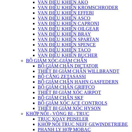
VAN ĐIỀU KHIỂN AKO
VAN ĐIỀU KHIỂN KROMSCHRODER
VAN ĐIỀU KHIỂN EFFEBI
VAN ĐIỀU KHIỂN ASCO
VAN ĐIỀU KHIỂN CAPRONI
VAN ĐIỀU KHIỂN OILGEAR
VAN ĐIỀU KHIỂN BRAY
VAN ĐIỀU KHIỂN SPARTAN
VAN ĐIỀU KHIỂN SPENCE
VAN ĐIỀU KHIỂN TACO
VAN ĐIỀU KHIỂN BUCHER
BỘ GIẢM XÓC-GIẢM CHẤN
BỘ GIẢM CHẤN DICTATOR
THIẾT BỊ GIẢM CHẤN WILLBRANDT
BỘ CĂNG ZETASASSI
BỘ GIẢM CHẤN HAHN GASFEDERN
BỘ GIẢM CHẤN GRIFFCO
THIẾT BỊ GIẢM XÓC AIRPOT
BỘ GIẢM CHẤN SKF
BỘ GIẢM XÓC ACE CONTROLS
THIẾT BỊ GIẢM XÓC HYSON
KHỚP NỐI - VÒNG BI - TRỤC
TRỤC XOAY PEISELER
KHỚP NỐI TRỤC NEFF GEWINDETRIEBE
PHANH LY HỢP MOBAC