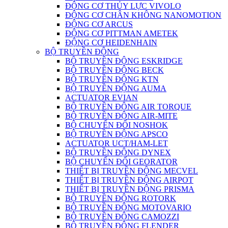
ĐỘNG CƠ THỦY LỰC VIVOLO
ĐỘNG CƠ CHÂN KHÔNG NANOMOTION
ĐỘNG CƠ ARCUS
ĐỘNG CƠ PITTMAN AMETEK
ĐỘNG CƠ HEIDENHAIN
BỘ TRUYỀN ĐỘNG
BỘ TRUYỀN ĐỘNG ESKRIDGE
BỘ TRUYỀN ĐỘNG BECK
BỘ TRUYỀN ĐỘNG KTN
BỘ TRUYỀN ĐỘNG AUMA
ACTUATOR EVIAN
BỘ TRUYỀN ĐỘNG AIR TORQUE
BỘ TRUYỀN ĐỘNG AIR-MITE
BỘ CHUYỂN ĐỔI NOSHOK
BỘ TRUYỀN ĐỘNG APSCO
ACTUATOR UCT/HAM-LET
BỘ TRUYỀN ĐỘNG DYNEX
BỘ CHUYỂN ĐỔI GEORATOR
THIẾT BỊ TRUYỀN ĐỘNG MECVEL
THIẾT BỊ TRUYỀN ĐỘNG AIRPOT
THIẾT BỊ TRUYỀN ĐỘNG PRISMA
BỘ TRUYỀN ĐỘNG ROTORK
BỘ TRUYỀN ĐỘNG MOTOVARIO
BỘ TRUYỀN ĐỘNG CAMOZZI
BỘ TRUYỀN ĐỘNG FLENDER