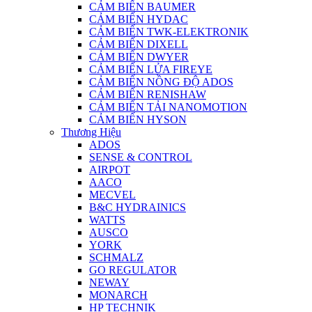
CẢM BIẾN BAUMER
CẢM BIẾN HYDAC
CẢM BIẾN TWK-ELEKTRONIK
CẢM BIẾN DIXELL
CẢM BIẾN DWYER
CẢM BIẾN LỬA FIREYE
CẢM BIẾN NỒNG ĐỘ ADOS
CẢM BIẾN RENISHAW
CẢM BIẾN TẢI NANOMOTION
CẢM BIẾN HYSON
Thương Hiệu
ADOS
SENSE & CONTROL
AIRPOT
AACO
MECVEL
B&C HYDRAINICS
WATTS
AUSCO
YORK
SCHMALZ
GO REGULATOR
NEWAY
MONARCH
HP TECHNIK