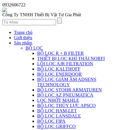
0932606722
Công Ty TNHH Thiết Bị Vật Tư Gia Phát
Trang chủ
Giới thiệu
Sản phẩm
BỘ LỌC
BỘ LỌC R + B FILTER
THIẾT BỊ LỌC KHÍ THẢI NORFI
LÕI LỌC AJR FILTRATION
BỘ LỌC KALTHOFF
BỘ LỌC ENERDOOR
BỘ LỌC GIẢM ÂM ADSENS
TECHNOLOGY
BỘ LỌC STOHR ARMATUREN
BỘ LỌC AZ PNEUMATICA
LỌC NHỚT MAHLE
BỘ LỌC THỦY LỰC APSCO
BỘ LỌC HAM-LET
BỘ LỌC LANSDALE
BỘ LỌC FIPA
BỘ LỌC GRIFFCO