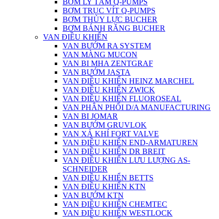
BƠM LY TÂM Q-PUMPS
BƠM TRỤC VÍT Q-PUMPS
BƠM THỦY LỰC BUCHER
BƠM BÁNH RĂNG BUCHER
VAN ĐIỀU KHIỂN
VAN BƯỚM RA SYSTEM
VAN MÀNG MUCON
VAN BI MHA ZENTGRAF
VAN BƯỚM JASTA
VAN ĐIỀU KHIỂN HEINZ MARCHEL
VAN ĐIỀU KHIỂN ZWICK
VAN ĐIỀU KHIỂN FLUOROSEAL
VAN PHÂN PHỐI D/A MANUFACTURING
VAN BI JOMAR
VAN BƯỚM GRUVLOK
VAN XẢ KHÍ FORT VALVE
VAN ĐIỀU KHIỂN END-ARMATUREN
VAN ĐIỀU KHIỂN DR BREIT
VAN ĐIỀU KHIỂN LƯU LƯỢNG AS-
SCHNEIDER
VAN ĐIỀU KHIỂN BETTS
VAN ĐIỀU KHIỂN KTN
VAN BƯỚM KTN
VAN ĐIỀU KHIỂN CHEMTEC
VAN ĐIỀU KHIỂN WESTLOCK