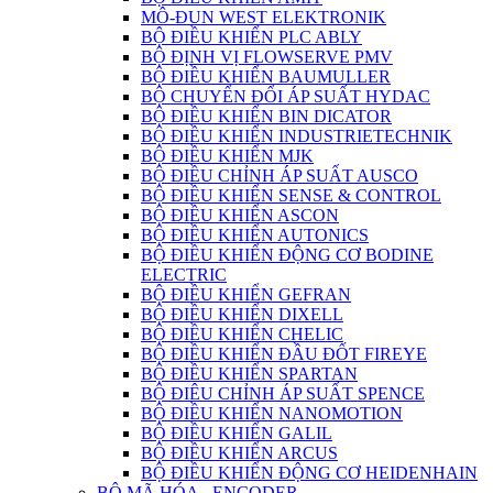
MÔ-ĐUN WEST ELEKTRONIK
BỘ ĐIỀU KHIỂN PLC ABLY
BỘ ĐỊNH VỊ FLOWSERVE PMV
BỘ ĐIỀU KHIỂN BAUMULLER
BỘ CHUYỂN ĐỔI ÁP SUẤT HYDAC
BỘ ĐIỀU KHIỂN BIN DICATOR
BỘ ĐIỀU KHIỂN INDUSTRIETECHNIK
BỘ ĐIỀU KHIỂN MJK
BỘ ĐIỀU CHỈNH ÁP SUẤT AUSCO
BỘ ĐIỀU KHIỂN SENSE & CONTROL
BỘ ĐIỀU KHIỂN ASCON
BỘ ĐIỀU KHIỂN AUTONICS
BỘ ĐIỀU KHIỂN ĐỘNG CƠ BODINE
ELECTRIC
BỘ ĐIỀU KHIỂN GEFRAN
BỘ ĐIỀU KHIỂN DIXELL
BỘ ĐIỀU KHIỂN CHELIC
BỘ ĐIỀU KHIỂN ĐẦU ĐỐT FIREYE
BỘ ĐIỀU KHIỂN SPARTAN
BỘ ĐIÊU CHỈNH ÁP SUẤT SPENCE
BỘ ĐIỀU KHIỂN NANOMOTION
BỘ ĐIỀU KHIỂN GALIL
BỘ ĐIỀU KHIỂN ARCUS
BỘ ĐIỀU KHIỂN ĐỘNG CƠ HEIDENHAIN
BỘ MÃ HÓA - ENCODER