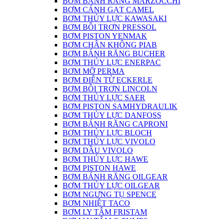
BƠM BÁNH RĂNG MARZOCCHI
BƠM CÁNH GẠT CAMEL
BƠM THỦY LỰC KAWASAKI
BƠM BÔI TRƠN PRESSOL
BƠM PISTON YENMAK
BƠM CHÂN KHÔNG PIAB
BƠM BÁNH RĂNG BUCHER
BƠM THỦY LỰC ENERPAC
BƠM MỠ PERMA
BƠM ĐIỆN TỪ ECKERLE
BƠM BÔI TRƠN LINCOLN
BƠM THỦY LỰC SAER
BƠM PISTON SAMHYDRAULIK
BƠM THỦY LỰC DANFOSS
BƠM BÁNH RĂNG CAPRONI
BƠM THỦY LỰC BLOCH
BƠM THỦY LỰC VIVOLO
BƠM DẦU VIVOLO
BƠM THỦY LỰC HAWE
BƠM PISTON HAWE
BƠM BÁNH RĂNG OILGEAR
BƠM THỦY LỰC OILGEAR
BƠM NGƯNG TỤ SPENCE
BƠM NHIỆT TACO
BƠM LY TÂM FRISTAM