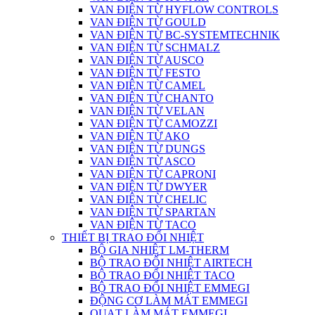
VAN ĐIỆN TỪ HYFLOW CONTROLS
VAN ĐIỆN TỪ GOULD
VAN ĐIỆN TỪ BC-SYSTEMTECHNIK
VAN ĐIỆN TỪ SCHMALZ
VAN ĐIỆN TỪ AUSCO
VAN ĐIỆN TỪ FESTO
VAN ĐIỆN TỪ CAMEL
VAN ĐIỆN TỪ CHANTO
VAN ĐIỆN TỪ VELAN
VAN ĐIỆN TỪ CAMOZZI
VAN ĐIỆN TỪ AKO
VAN ĐIỆN TỪ DUNGS
VAN ĐIỆN TỪ ASCO
VAN ĐIỆN TỪ CAPRONI
VAN ĐIỆN TỪ DWYER
VAN ĐIỆN TỪ CHELIC
VAN ĐIỆN TỪ SPARTAN
VAN ĐIỆN TỪ TACO
THIẾT BỊ TRAO ĐỔI NHIỆT
BỘ GIA NHIỆT LM-THERM
BỘ TRAO ĐỔI NHIỆT AIRTECH
BỘ TRAO ĐỔI NHIỆT TACO
BỘ TRAO ĐỔI NHIỆT EMMEGI
ĐỘNG CƠ LÀM MÁT EMMEGI
QUẠT LÀM MÁT EMMEGI