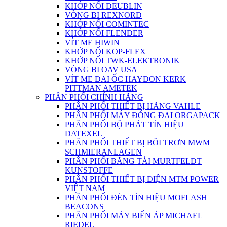
KHỚP NỐI DEUBLIN
VÒNG BI REXNORD
KHỚP NỐI COMINTEC
KHỚP NỐI FLENDER
VÍT ME HIWIN
KHỚP NỐI KOP-FLEX
KHỚP NỐI TWK-ELEKTRONIK
VÒNG BI OAV USA
VÍT ME ĐAI ỐC HAYDON KERK
PITTMAN AMETEK
PHÂN PHỐI CHÍNH HÃNG
PHÂN PHỐI THIẾT BỊ HÃNG VAHLE
PHÂN PHỐI MÁY ĐÓNG ĐAI ORGAPACK
PHÂN PHỐI BỘ PHÁT TÍN HIỆU
DATEXEL
PHÂN PHỐI THIẾT BỊ BÔI TRƠN MWM
SCHMIERANLAGEN
PHÂN PHỐI BĂNG TẢI MURTFELDT
KUNSTOFFE
PHÂN PHỐI THIẾT BỊ ĐIỆN MTM POWER
VIỆT NAM
PHÂN PHỐI ĐÈN TÍN HIỆU MOFLASH
BEACONS
PHÂN PHỐI MÁY BIẾN ÁP MICHAEL
RIEDEL