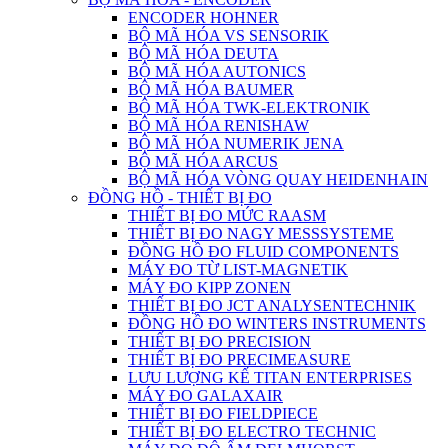
ENCODER HOHNER
BỘ MÃ HÓA VS SENSORIK
BỘ MÃ HÓA DEUTA
BỘ MÃ HÓA AUTONICS
BỘ MÃ HÓA BAUMER
BỘ MÃ HÓA TWK-ELEKTRONIK
BỘ MÃ HÓA RENISHAW
BỘ MÃ HÓA NUMERIK JENA
BỘ MÃ HÓA ARCUS
BỘ MÃ HÓA VÒNG QUAY HEIDENHAIN
ĐỒNG HỒ - THIẾT BỊ ĐO
THIẾT BỊ ĐO MỨC RAASM
THIẾT BỊ ĐO NAGY MESSSYSTEME
ĐỒNG HỒ ĐO FLUID COMPONENTS
MÁY ĐO TỪ LIST-MAGNETIK
MÁY ĐO KIPP ZONEN
THIẾT BỊ ĐO JCT ANALYSENTECHNIK
ĐỒNG HỒ ĐO WINTERS INSTRUMENTS
THIẾT BỊ ĐO PRECISION
THIẾT BỊ ĐO PRECIMEASURE
LƯU LƯỢNG KẾ TITAN ENTERPRISES
MÁY ĐO GALAXAIR
THIẾT BỊ ĐO FIELDPIECE
THIẾT BỊ ĐO ELECTRO TECHNIC