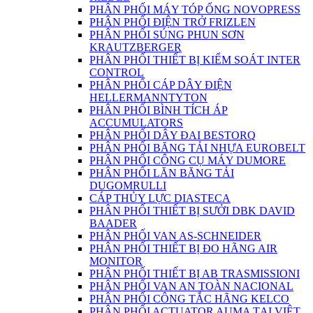
PHÂN PHỐI MÁY TÓP ỐNG NOVOPRESS
PHÂN PHỐI ĐIỆN TRỞ FRIZLEN
PHÂN PHỐI SÚNG PHUN SƠN
KRAUTZBERGER
PHÂN PHỐI THIẾT BỊ KIỂM SOÁT INTER
CONTROL
PHÂN PHỐI CÁP DÂY ĐIỆN
HELLERMANNTYTON
PHÂN PHỐI BÌNH TÍCH ÁP
ACCUMULATORS
PHÂN PHỐI DÂY ĐAI BESTORQ
PHÂN PHỐI BĂNG TẢI NHỰA EUROBELT
PHÂN PHỐI CÔNG CỤ MÁY DUMORE
PHÂN PHỐI LĂN BĂNG TẢI
DUGOMRULLI
CÁP THỦY LỰC DIASTECA
PHÂN PHỐI THIẾT BỊ SƯỞI DBK DAVID
BAADER
PHÂN PHỐI VAN AS-SCHNEIDER
PHÂN PHỐI THIẾT BỊ ĐO HÃNG AIR
MONITOR
PHÂN PHỐI THIẾT BỊ AB TRASMISSIONI
PHÂN PHỐI VAN AN TOÀN NACIONAL
PHÂN PHỐI CÔNG TẮC HÃNG KELCO
PHÂN PHỐI ACTUATOR AUMA TẠI VIỆT