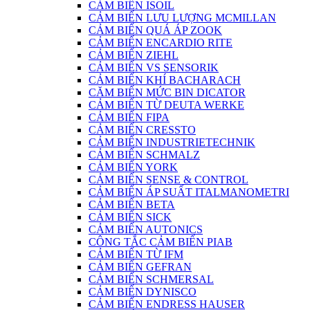
CẢM BIẾN ISOIL
CẢM BIẾN LƯU LƯỢNG MCMILLAN
CẢM BIẾN QUÁ ÁP ZOOK
CẢM BIẾN ENCARDIO RITE
CẢM BIẾN ZIEHL
CẢM BIẾN VS SENSORIK
CẢM BIẾN KHÍ BACHARACH
CĂM BIẾN MỨC BIN DICATOR
CẢM BIẾN TỪ DEUTA WERKE
CẢM BIẾN FIPA
CẢM BIẾN CRESSTO
CẢM BIẾN INDUSTRIETECHNIK
CẢM BIẾN SCHMALZ
CẢM BIẾN YORK
CẢM BIẾN SENSE & CONTROL
CẢM BIẾN ÁP SUẤT ITALMANOMETRI
CẢM BIẾN BETA
CẢM BIẾN SICK
CẢM BIẾN AUTONICS
CÔNG TẮC CẢM BIẾN PIAB
CẢM BIẾN TỪ IFM
CẢM BIẾN GEFRAN
CẢM BIẾN SCHMERSAL
CẢM BIẾN DYNISCO
CẢM BIẾN ENDRESS HAUSER