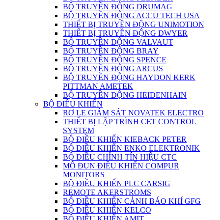
BỘ TRUYỀN ĐỘNG DRUMAG
BỘ TRUYỀN ĐỘNG ACCU TECH USA
THIẾT BỊ TRUYỀN ĐỘNG UNIMOTION
THIẾT BỊ TRUYỀN ĐỘNG DWYER
BỘ TRUYỀN ĐỘNG VALVAUT
BỘ TRUYỀN ĐỘNG BRAY
BỘ TRUYỀN ĐỘNG SPENCE
BỘ TRUYỀN ĐỘNG ARCUS
BỘ TRUYỀN ĐỘNG HAYDON KERK
PITTMAN AMETEK
BỘ TRUYỀN ĐỘNG HEIDENHAIN
BỘ ĐIỀU KHIỂN
RƠ LE GIÁM SÁT NOVATEK ELECTRO
THIẾT BỊ LẬP TRÌNH CET CONTROL
SYSTEM
BỘ ĐIỀU KHIỂN KIEBACK PETER
BỘ ĐIỀU KHIỂN ENKO ELEKTRONIK
BỘ ĐIỀU CHỈNH TÍN HIỆU CTC
MÔ ĐUN ĐIỀU KHIỂN COMPUR
MONITORS
BỘ ĐIỀU KHIỂN PLC CARSIG
REMOTE AKERSTROMS
BỘ ĐIỀU KHIỂN CẢNH BÁO KHÍ GFG
BỘ ĐIỀU KHIỂN KELCO
BỘ ĐIỀU KHIỂN AMIT