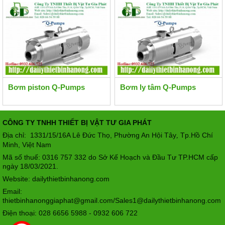
Bơm piston Q-Pumps
Bơm ly tâm Q-Pumps
CÔNG TY TNHH THIẾT BỊ VẬT TƯ GIA PHÁT
Địa chỉ: 1331/15/16A Lê Đức Thọ, Phường An Hội Tây
Tp.Hồ Chí
,
Minh, Việt Nam
Mã số thuế: 0316 757 332 do Sở Kế Hoạch và Đầu Tư TP.HCM cấp
ngày 18/03/2021.
Website: dailythietbinhanong.com
Email:
thietbinhanonggiaphat@gmail.com/Sales1@dailythietbinhanong.com
Điện thoại: 028 6656 5988 - 0932 606 722