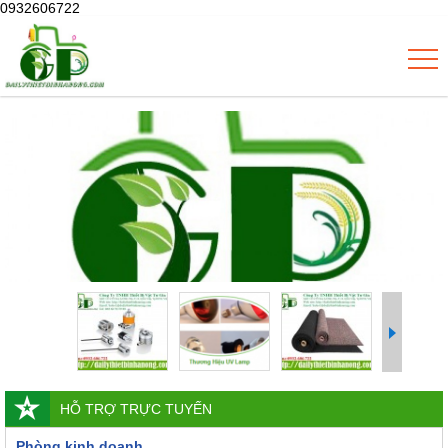
0932606722
HỖ TRỢ TRỰC TUYẾN
Phòng kinh doanh