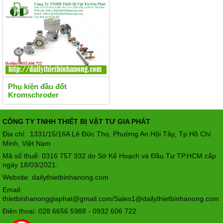
Phụ kiện đầu đốt
Kromschroder
CÔNG TY TNHH THIẾT BỊ VẬT TƯ GIA PHÁT
Địa chỉ: 1331/15/16A Lê Đức Thọ, Phường An Hội Tây
Tp.Hồ Chí
,
Minh, Việt Nam
Mã số thuế: 0316 757 332 do Sở Kế Hoạch và Đầu Tư TP.HCM cấp
ngày 18/03/2021.
Website: dailythietbinhanong.com
Email:
thietbinhanonggiaphat@gmail.com/Sales1@dailythietbinhanong.com
Điện thoại: 028 6656 5988 - 0932 606 722