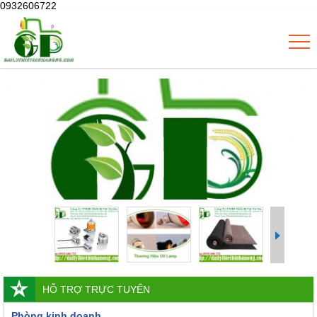
0932606722
HỖ TRỢ TRỰC TUYẾN
Phòng kinh doanh