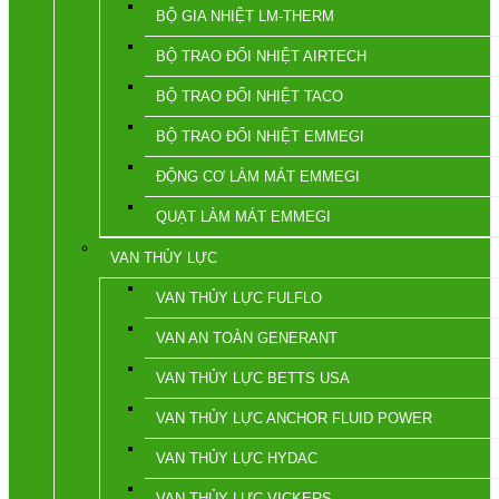
BỘ GIA NHIỆT LM-THERM
BỘ TRAO ĐỔI NHIỆT AIRTECH
BỘ TRAO ĐỔI NHIỆT TACO
BỘ TRAO ĐỔI NHIỆT EMMEGI
ĐỘNG CƠ LÀM MÁT EMMEGI
QUẠT LÀM MÁT EMMEGI
VAN THỦY LỰC
VAN THỦY LỰC FULFLO
VAN AN TOÀN GENERANT
VAN THỦY LỰC BETTS USA
VAN THỦY LỰC ANCHOR FLUID POWER
VAN THỦY LỰC HYDAC
VAN THỦY LỰC VICKERS