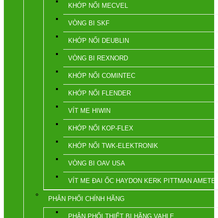
KHỚP NỐI MECVEL
VÒNG BI SKF
KHỚP NỐI DEUBLIN
VÒNG BI REXNORD
KHỚP NỐI COMINTEC
KHỚP NỐI FLENDER
VÍT ME HIWIN
KHỚP NỐI KOP-FLEX
KHỚP NỐI TWK-ELEKTRONIK
VÒNG BI OAV USA
VÍT ME ĐAI ỐC HAYDON KERK PITTMAN AMETE
PHÂN PHỐI CHÍNH HÃNG
PHÂN PHỐI THIẾT BỊ HÃNG VAHLE