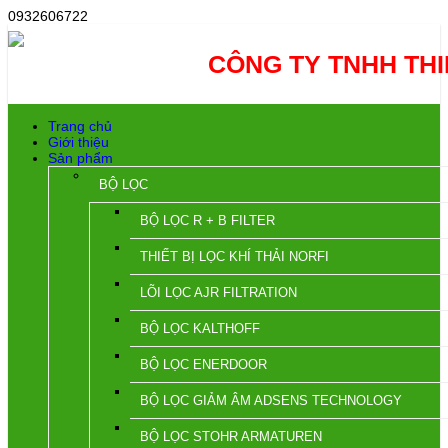
0932606722
CÔNG TY TNHH THI
Trang chủ
Giới thiệu
Sản phẩm
BỘ LỌC
BỘ LỌC R + B FILTER
THIẾT BỊ LỌC KHÍ THẢI NORFI
LÕI LỌC AJR FILTRATION
BỘ LỌC KALTHOFF
BỘ LỌC ENERDOOR
BỘ LỌC GIẢM ÂM ADSENS TECHNOLOGY
BỘ LỌC STOHR ARMATUREN