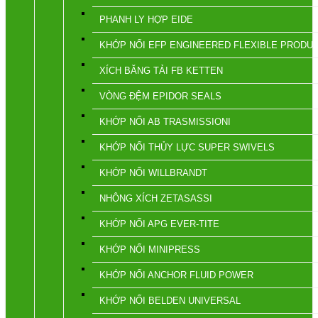
PHANH LY HỢP EIDE
KHỚP NỐI EFP ENGINEERED FLEXIBLE PRODU
XÍCH BĂNG TẢI FB KETTEN
VÒNG ĐỆM EPIDOR SEALS
KHỚP NỐI AB TRASMISSIONI
KHỚP NỐI THỦY LỰC SUPER SWIVELS
KHỚP NỐI WILLBRANDT
NHÔNG XÍCH ZETASASSI
KHỚP NỐI APG EVER-TITE
KHỚP NỐI MINIPRESS
KHỚP NỐI ANCHOR FLUID POWER
KHỚP NỐI BELDEN UNIVERSAL