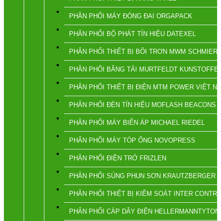
PHÂN PHỐI MÁY ĐÓNG ĐAI ORGAPACK
PHÂN PHỐI BỘ PHÁT TÍN HIỆU DATEXEL
PHÂN PHỐI THIẾT BỊ BÔI TRƠN MWM SCHMIER
PHÂN PHỐI BĂNG TẢI MURTFELDT KUNSTOFFE
PHÂN PHỐI THIẾT BỊ ĐIỆN MTM POWER VIỆT N
PHÂN PHỐI ĐÈN TÍN HIỆU MOFLASH BEACONS
PHÂN PHỐI MÁY BIẾN ÁP MICHAEL RIEDEL
PHÂN PHỐI MÁY TÓP ỐNG NOVOPRESS
PHÂN PHỐI ĐIỆN TRỞ FRIZLEN
PHÂN PHỐI SÚNG PHUN SƠN KRAUTZBERGER
PHÂN PHỐI THIẾT BỊ KIỂM SOÁT INTER CONTR
PHÂN PHỐI CÁP DÂY ĐIỆN HELLERMANNTYTON