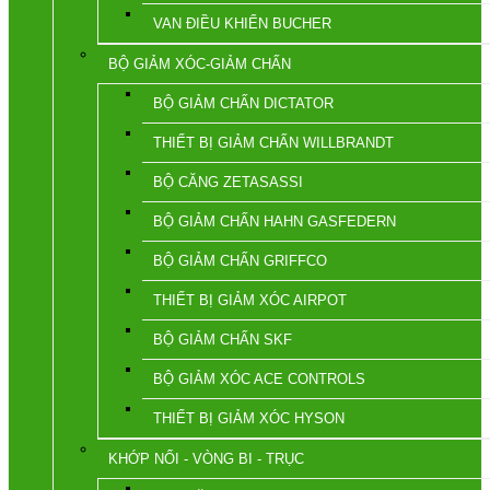
VAN ĐIỀU KHIỂN BUCHER
BỘ GIẢM XÓC-GIẢM CHẤN
BỘ GIẢM CHẤN DICTATOR
THIẾT BỊ GIẢM CHẤN WILLBRANDT
BỘ CĂNG ZETASASSI
BỘ GIẢM CHẤN HAHN GASFEDERN
BỘ GIẢM CHẤN GRIFFCO
THIẾT BỊ GIẢM XÓC AIRPOT
BỘ GIẢM CHẤN SKF
BỘ GIẢM XÓC ACE CONTROLS
THIẾT BỊ GIẢM XÓC HYSON
KHỚP NỐI - VÒNG BI - TRỤC