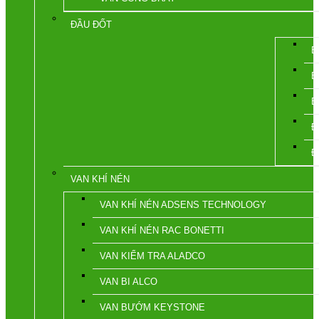
ĐẦU ĐỐT
B
B
B
Đ
Đ
VAN KHÍ NÉN
VAN KHÍ NÉN ADSENS TECHNOLOGY
VAN KHÍ NÉN RAC BONETTI
VAN KIỂM TRA ALADCO
VAN BI ALCO
VAN BƯỚM KEYSTONE