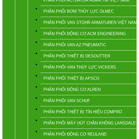
PHÂN PHỐI ACTUATOR AUMA TẠI VIỆT NAM
PHÂN PHỐI BƠM THỦY LỰC OLMEC
PHÂN PHỐI VAN STOHR ARMATUREN VIỆT NAM
PHÂN PHỐI ĐỘNG CƠ ACM ENGINEERING
PHÂN PHỐI VAN AZ PNEUMATIC
PHÂN PHỐI THIẾT BỊ DESOUTTER
PHÂN PHỐI VAN THỦY LỰC VICKERS
PHÂN PHỐI THIẾT BỊ APSCO
PHÂN PHỐI ĐỘNG CƠ ALREN
PHÂN PHỐI VAN SCHUF
PHÂN PHỐI THIẾT BỊ TÍN HIỆU COMPRO
PHÂN PHỐI MÁY HÚT CHÂN KHÔNG LANSDALE
PHÂN PHỐI ĐỘNG CƠ REULAND