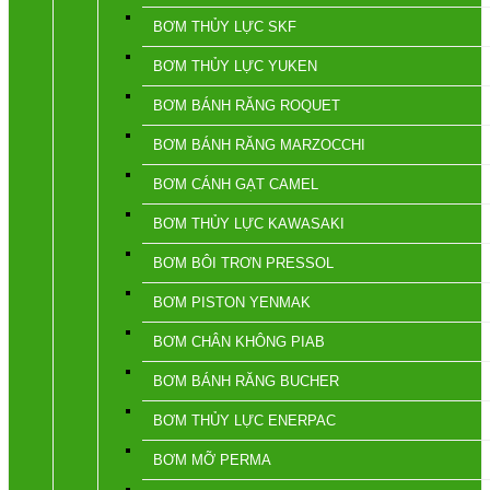
BƠM THỦY LỰC SKF
BƠM THỦY LỰC YUKEN
BƠM BÁNH RĂNG ROQUET
BƠM BÁNH RĂNG MARZOCCHI
BƠM CÁNH GẠT CAMEL
BƠM THỦY LỰC KAWASAKI
BƠM BÔI TRƠN PRESSOL
BƠM PISTON YENMAK
BƠM CHÂN KHÔNG PIAB
BƠM BÁNH RĂNG BUCHER
BƠM THỦY LỰC ENERPAC
BƠM MỠ PERMA