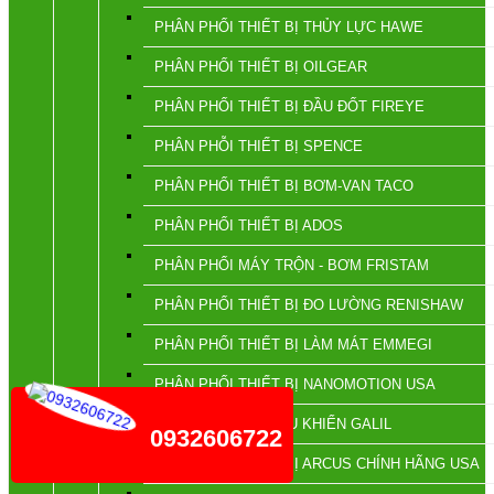
PHÂN PHỐI THIẾT BỊ THỦY LỰC HAWE
PHÂN PHỐI THIẾT BỊ OILGEAR
PHÂN PHỐI THIẾT BỊ ĐẦU ĐỐT FIREYE
PHÂN PHỖI THIẾT BỊ SPENCE
PHÂN PHỐI THIẾT BỊ BƠM-VAN TACO
PHÂN PHỐI THIẾT BỊ ADOS
PHÂN PHỐI MÁY TRỘN - BƠM FRISTAM
PHÂN PHỐI THIẾT BỊ ĐO LƯỜNG RENISHAW
PHÂN PHỐI THIẾT BỊ LÀM MÁT EMMEGI
PHÂN PHỐI THIẾT BỊ NANOMOTION USA
PHÂN PHỐI BỘ ĐIỀU KHIỂN GALIL
0932606722
PHÂN PHỐI THIẾT BỊ ARCUS CHÍNH HÃNG USA