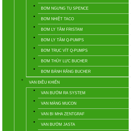
BƠM NGƯNG TỤ SPENCE
BƠM NHIỆT TACO
BƠM LY TÂM FRISTAM
BƠM LY TÂM Q-PUMPS
BƠM TRỤC VÍT Q-PUMPS
BƠM THỦY LỰC BUCHER
BƠM BÁNH RĂNG BUCHER
VAN ĐIỀU KHIỂN
VAN BƯỚM RA SYSTEM
VAN MÀNG MUCON
VAN BI MHA ZENTGRAF
VAN BƯỚM JASTA