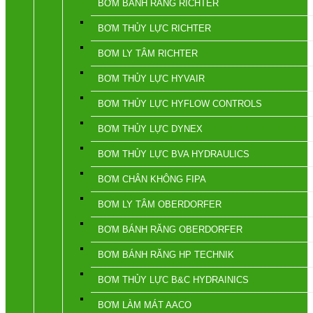
BƠM BÁNH RĂNG RICHTER
BƠM THỦY LỰC RICHTER
BƠM LY TÂM RICHTER
BƠM THỦY LỰC HYVAIR
BƠM THỦY LỰC HYFLOW CONTROLS
BƠM THỦY LỰC DYNEX
BƠM THỦY LỰC BVA HYDRAULICS
BƠM CHÂN KHÔNG FIPA
BƠM LY TÂM OBERDORFER
BƠM BÁNH RĂNG OBERDORFER
BƠM BÁNH RĂNG HP TECHNIK
BƠM THỦY LỰC B&C HYDRAINICS
BƠM LÀM MÁT AACO