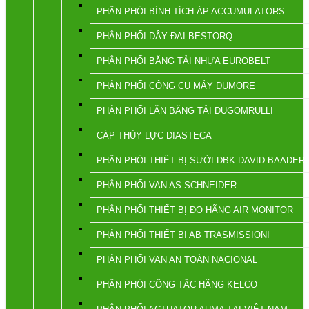
PHÂN PHỐI BÌNH TÍCH ÁP ACCUMULATORS
PHÂN PHỐI DÂY ĐAI BESTORQ
PHÂN PHỐI BĂNG TẢI NHỰA EUROBELT
PHÂN PHỐI CÔNG CỤ MÁY DUMORE
PHÂN PHỐI LĂN BĂNG TẢI DUGOMRULLI
CÁP THỦY LỰC DIASTECA
PHÂN PHỐI THIẾT BỊ SƯỞI DBK DAVID BAADER
PHÂN PHỐI VAN AS-SCHNEIDER
PHÂN PHỐI THIẾT BỊ ĐO HÃNG AIR MONITOR
PHÂN PHỐI THIẾT BỊ AB TRASMISSIONI
PHÂN PHỐI VAN AN TOÀN NACIONAL
PHÂN PHỐI CÔNG TẮC HÃNG KELCO