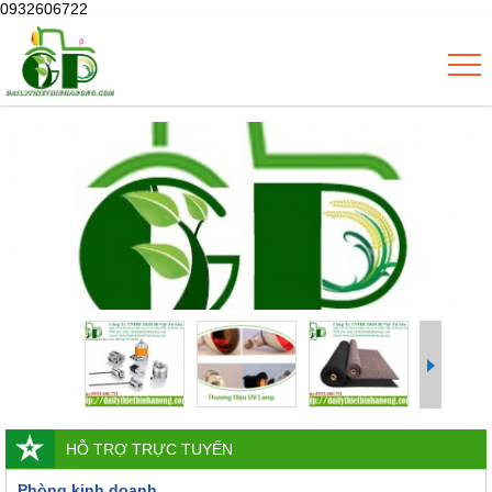
0932606722
HỖ TRỢ TRỰC TUYẾN
Phòng kinh doanh