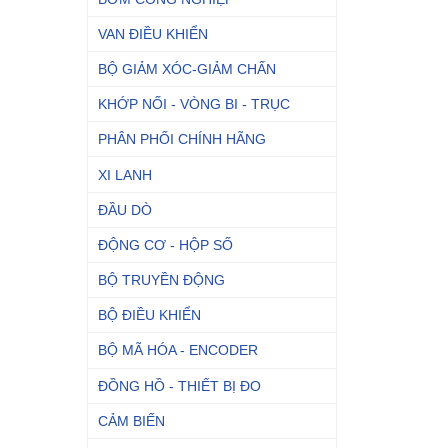
VAN ĐIỀU KHIỂN
BỘ GIẢM XÓC-GIẢM CHẤN
KHỚP NỐI - VÒNG BI - TRỤC
PHÂN PHỐI CHÍNH HÃNG
XI LANH
ĐẦU DÒ
ĐỘNG CƠ - HỘP SỐ
BỘ TRUYỀN ĐỘNG
BỘ ĐIỀU KHIỂN
BỘ MÃ HÓA - ENCODER
ĐỒNG HỒ - THIẾT BỊ ĐO
CẢM BIẾN