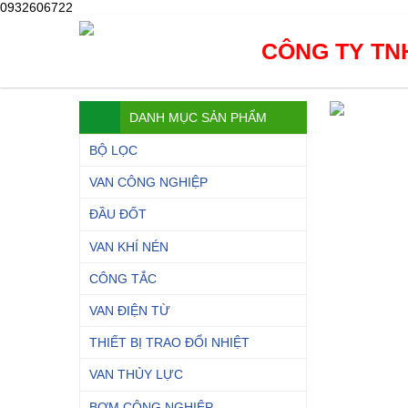
0932606722
CÔNG TY TNH
DANH MỤC SẢN PHẨM
BỘ LỌC
VAN CÔNG NGHIỆP
ĐẦU ĐỐT
VAN KHÍ NÉN
CÔNG TẮC
VAN ĐIỆN TỪ
THIẾT BỊ TRAO ĐỔI NHIỆT
VAN THỦY LỰC
BƠM CÔNG NGHIỆP