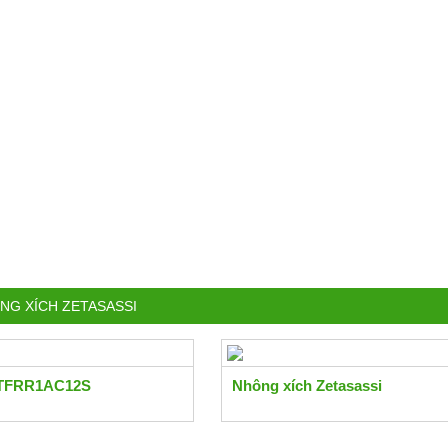
NG XÍCH ZETASASSI
 TFRR1AC12S
Nhông xích Zetasassi