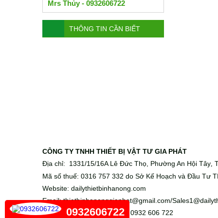
Mrs Thủy - 0932606722
THÔNG TIN CẦN BIẾT
CÔNG TY TNHH THIẾT BỊ VẬT TƯ GIA PHÁT
Địa chỉ: 1331/15/16A Lê Đức Thọ, Phường An Hội Tây
T
,
Mã số thuế: 0316 757 332 do Sở Kế Hoạch và Đầu Tư T
Website: dailythietbinhanong.com
Email: thietbinhanonggiaphat@gmail.com/Sales1@dailyt
0932606722
Điện thoại: 028 6656 5988 - 0932 606 722