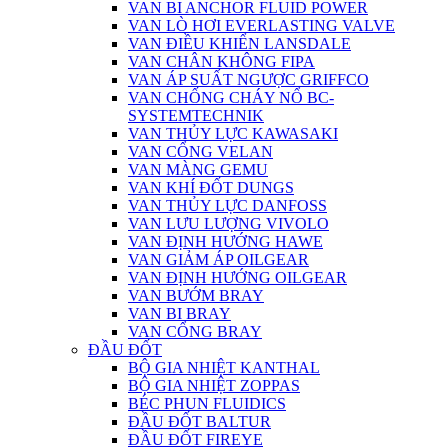
VAN BI ANCHOR FLUID POWER
VAN LÒ HƠI EVERLASTING VALVE
VAN ĐIỀU KHIỂN LANSDALE
VAN CHÂN KHÔNG FIPA
VAN ÁP SUẤT NGƯỢC GRIFFCO
VAN CHỐNG CHÁY NỔ BC-
SYSTEMTECHNIK
VAN THỦY LỰC KAWASAKI
VAN CỔNG VELAN
VAN MÀNG GEMU
VAN KHÍ ĐỐT DUNGS
VAN THỦY LỰC DANFOSS
VAN LƯU LƯỢNG VIVOLO
VAN ĐỊNH HƯỚNG HAWE
VAN GIẢM ÁP OILGEAR
VAN ĐỊNH HƯỚNG OILGEAR
VAN BƯỚM BRAY
VAN BI BRAY
VAN CỔNG BRAY
ĐẦU ĐỐT
BỘ GIA NHIỆT KANTHAL
BỘ GIA NHIỆT ZOPPAS
BÉC PHUN FLUIDICS
ĐẦU ĐỐT BALTUR
ĐẦU ĐỐT FIREYE