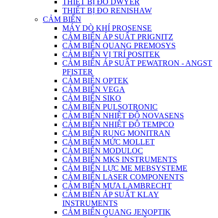
THIẾT BỊ ĐO DWYER
THIẾT BỊ ĐO RENISHAW
CẢM BIẾN
MÁY DÒ KHÍ PROSENSE
CẢM BIẾN ÁP SUẤT PRIGNITZ
CẢM BIẾN QUANG PREMOSYS
CẢM BIẾN VỊ TRÍ POSITEK
CẢM BIẾN ÁP SUẤT PEWATRON - ANGST
PFISTER
CẢM BIẾN OPTEK
CẢM BIẾN VEGA
CẢM BIẾN SIKO
CẢM BIẾN PULSOTRONIC
CẢM BIẾN NHIỆT ĐỘ NOVASENS
CẢM BIẾN NHIỆT ĐỘ TEMPCO
CẢM BIẾN RUNG MONITRAN
CẢM BIẾN MỨC MOLLET
CẢM BIẾN MODULOC
CẢM BIẾN MKS INSTRUMENTS
CẢM BIẾN LỰC ME MEBSYSTEME
CẢM BIẾN LASER COMPONENTS
CẢM BIẾN MƯA LAMBRECHT
CẢM BIẾN ÁP SUẤT KLAY
INSTRUMENTS
CẢM BIẾN QUANG JENOPTIK