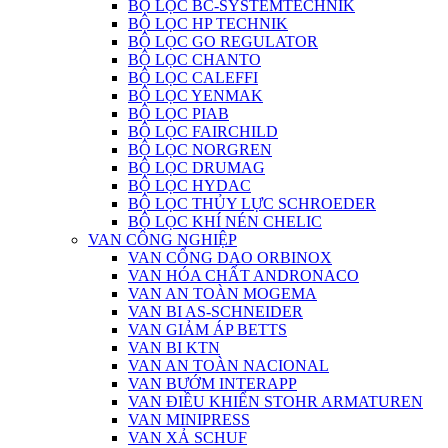
BỘ LỌC BC-SYSTEMTECHNIK
BỘ LỌC HP TECHNIK
BỘ LỌC GO REGULATOR
BỘ LỌC CHANTO
BỘ LỌC CALEFFI
BỘ LỌC YENMAK
BỘ LỌC PIAB
BỘ LỌC FAIRCHILD
BỘ LỌC NORGREN
BỘ LỌC DRUMAG
BỘ LỌC HYDAC
BỘ LỌC THỦY LỰC SCHROEDER
BỘ LỌC KHÍ NÉN CHELIC
VAN CÔNG NGHIỆP
VAN CỔNG DAO ORBINOX
VAN HÓA CHẤT ANDRONACO
VAN AN TOÀN MOGEMA
VAN BI AS-SCHNEIDER
VAN GIẢM ÁP BETTS
VAN BI KTN
VAN AN TOÀN NACIONAL
VAN BƯỚM INTERAPP
VAN ĐIỀU KHIỂN STOHR ARMATUREN
VAN MINIPRESS
VAN XẢ SCHUF