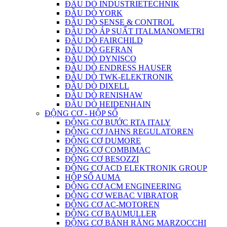
ĐẦU DÒ INDUSTRIETECHNIK
ĐẦU DÒ YORK
ĐẦU DÒ SENSE & CONTROL
ĐẦU DÒ ÁP SUẤT ITALMANOMETRI
ĐẦU DÒ FAIRCHILD
ĐẦU DÒ GEFRAN
ĐẦU DÒ DYNISCO
ĐẦU DÒ ENDRESS HAUSER
ĐẦU DÒ TWK-ELEKTRONIK
ĐẦU DÒ DIXELL
ĐẦU DÒ RENISHAW
ĐẦU DÒ HEIDENHAIN
ĐỘNG CƠ - HỘP SỐ
ĐỘNG CƠ BƯỚC RTA ITALY
ĐỘNG CƠ JAHNS REGULATOREN
ĐỘNG CƠ DUMORE
ĐỘNG CƠ COMBIMAC
ĐỘNG CƠ BESOZZI
ĐỘNG CƠ ACD ELEKTRONIK GROUP
HỘP SỐ AUMA
ĐỘNG CƠ ACM ENGINEERING
ĐỘNG CƠ WEBAC VIBRATOR
ĐỘNG CƠ AC-MOTOREN
ĐỘNG CƠ BAUMULLER
ĐỘNG CƠ BÁNH RĂNG MARZOCCHI