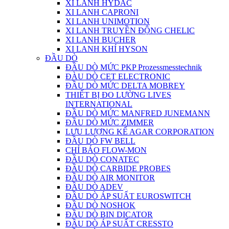
XI LANH HYDAC
XI LANH CAPRONI
XI LANH UNIMOTION
XI LANH TRUYỀN ĐỘNG CHELIC
XI LANH BUCHER
XI LANH KHÍ HYSON
ĐẦU DÒ
ĐẦU DÒ MỨC PKP Prozessmesstechnik
ĐÀU DÒ CET ELECTRONIC
ĐẦU DÒ MỨC DELTA MOBREY
THIẾT BỊ ĐO LƯỜNG LIVES
INTERNATIONAL
ĐẦU DÒ MỨC MANFRED JUNEMANN
ĐẦU DÒ MỨC ZIMMER
LƯU LƯỢNG KẾ AGAR CORPORATION
ĐẦU DÒ FW BELL
CHỈ BÁO FLOW-MON
ĐẦU DÒ CONATEC
ĐẦU DÒ CARBIDE PROBES
ĐẦU DÒ AIR MONITOR
ĐẦU DÒ ADEV
ĐẦU DÒ ÁP SUẤT EUROSWITCH
ĐẦU DÒ NOSHOK
ĐẦU DÒ BIN DICATOR
ĐẦU DÒ ÁP SUẤT CRESSTO