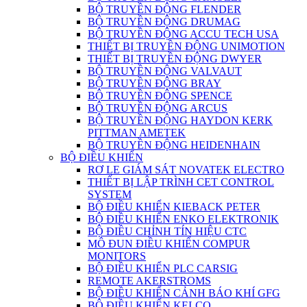
BỘ TRUYỀN ĐỘNG FLENDER
BỘ TRUYỀN ĐỘNG DRUMAG
BỘ TRUYỀN ĐỘNG ACCU TECH USA
THIẾT BỊ TRUYỀN ĐỘNG UNIMOTION
THIẾT BỊ TRUYỀN ĐỘNG DWYER
BỘ TRUYỀN ĐỘNG VALVAUT
BỘ TRUYỀN ĐỘNG BRAY
BỘ TRUYỀN ĐỘNG SPENCE
BỘ TRUYỀN ĐỘNG ARCUS
BỘ TRUYỀN ĐỘNG HAYDON KERK
PITTMAN AMETEK
BỘ TRUYỀN ĐỘNG HEIDENHAIN
BỘ ĐIỀU KHIỂN
RƠ LE GIÁM SÁT NOVATEK ELECTRO
THIẾT BỊ LẬP TRÌNH CET CONTROL
SYSTEM
BỘ ĐIỀU KHIỂN KIEBACK PETER
BỘ ĐIỀU KHIỂN ENKO ELEKTRONIK
BỘ ĐIỀU CHỈNH TÍN HIỆU CTC
MÔ ĐUN ĐIỀU KHIỂN COMPUR
MONITORS
BỘ ĐIỀU KHIỂN PLC CARSIG
REMOTE AKERSTROMS
BỘ ĐIỀU KHIỂN CẢNH BÁO KHÍ GFG
BỘ ĐIỀU KHIỂN KELCO