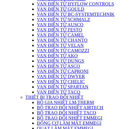
VAN ĐIỆN TỪ HYFLOW CONTROLS
VAN ĐIỆN TỪ GOULD
VAN ĐIỆN TỪ BC-SYSTEMTECHNIK
VAN ĐIỆN TỪ SCHMALZ
VAN ĐIỆN TỪ AUSCO
VAN ĐIỆN TỪ FESTO
VAN ĐIỆN TỪ CAMEL
VAN ĐIỆN TỪ CHANTO
VAN ĐIỆN TỪ VELAN
VAN ĐIỆN TỪ CAMOZZI
VAN ĐIỆN TỪ AKO
VAN ĐIỆN TỪ DUNGS
VAN ĐIỆN TỪ ASCO
VAN ĐIỆN TỪ CAPRONI
VAN ĐIỆN TỪ DWYER
VAN ĐIỆN TỪ CHELIC
VAN ĐIỆN TỪ SPARTAN
VAN ĐIỆN TỪ TACO
THIẾT BỊ TRAO ĐỔI NHIỆT
BỘ GIA NHIỆT LM-THERM
BỘ TRAO ĐỔI NHIỆT AIRTECH
BỘ TRAO ĐỔI NHIỆT TACO
BỘ TRAO ĐỔI NHIỆT EMMEGI
ĐỘNG CƠ LÀM MÁT EMMEGI
QUẠT LÀM MÁT EMMEGI