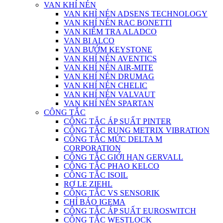
VAN KHÍ NÉN
VAN KHÍ NÉN ADSENS TECHNOLOGY
VAN KHÍ NÉN RAC BONETTI
VAN KIỂM TRA ALADCO
VAN BI ALCO
VAN BƯỚM KEYSTONE
VAN KHÍ NÉN AVENTICS
VAN KHÍ NÉN AIR-MITE
VAN KHÍ NÉN DRUMAG
VAN KHÍ NÉN CHELIC
VAN KHÍ NÉN VALVAUT
VAN KHÍ NÉN SPARTAN
CÔNG TẮC
CÔNG TẮC ÁP SUẤT PINTER
CÔNG TẮC RUNG METRIX VIBRATION
CÔNG TẮC MỨC DELTA M
CORPORATION
CÔNG TẮC GIỚI HẠN GERVALL
CÔNG TẮC PHAO KELCO
CÔNG TẮC ISOIL
RƠ LE ZIEHL
CÔNG TẮC VS SENSORIK
CHỈ BÁO IGEMA
CÔNG TẮC ÁP SUẤT EUROSWITCH
CÔNG TẮC WESTLOCK