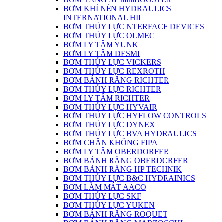
BƠM KHÍ NÉN HYDRAULICS
INTERNATIONAL HII
BƠM THỦY LỰC NTERFACE DEVICES
BƠM THỦY LỰC OLMEC
BƠM LY TÂM YUNK
BƠM LY TÂM DESMI
BƠM THỦY LỰC VICKERS
BƠM THỦY LỰC REXROTH
BƠM BÁNH RĂNG RICHTER
BƠM THỦY LỰC RICHTER
BƠM LY TÂM RICHTER
BƠM THỦY LỰC HYVAIR
BƠM THỦY LỰC HYFLOW CONTROLS
BƠM THỦY LỰC DYNEX
BƠM THỦY LỰC BVA HYDRAULICS
BƠM CHÂN KHÔNG FIPA
BƠM LY TÂM OBERDORFER
BƠM BÁNH RĂNG OBERDORFER
BƠM BÁNH RĂNG HP TECHNIK
BƠM THỦY LỰC B&C HYDRAINICS
BƠM LÀM MÁT AACO
BƠM THỦY LỰC SKF
BƠM THỦY LỰC YUKEN
BƠM BÁNH RĂNG ROQUET