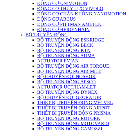
ĐỘNG CƠ UNIMOTION
ĐỘNG CƠ THỦY LỰC VIVOLO
ĐỘNG CƠ CHÂN KHÔNG NANOMOTION
ĐỘNG CƠ ARCUS
ĐỘNG CƠ PITTMAN AMETEK
ĐỘNG CƠ HEIDENHAIN
BỘ TRUYỀN ĐỘNG
BỘ TRUYỀN ĐỘNG ESKRIDGE
BỘ TRUYỀN ĐỘNG BECK
BỘ TRUYỀN ĐỘNG KTN
BỘ TRUYỀN ĐỘNG AUMA
ACTUATOR EVIAN
BỘ TRUYỀN ĐỘNG AIR TORQUE
BỘ TRUYỀN ĐỘNG AIR-MITE
BỘ CHUYỂN ĐỔI NOSHOK
BỘ TRUYỀN ĐỘNG APSCO
ACTUATOR UCT/HAM-LET
BỘ TRUYỀN ĐỘNG DYNEX
BỘ CHUYỂN ĐỔI GEORATOR
THIẾT BỊ TRUYỀN ĐỘNG MECVEL
THIẾT BỊ TRUYỀN ĐỘNG AIRPOT
THIẾT BỊ TRUYỀN ĐỘNG PRISMA
BỘ TRUYỀN ĐỘNG ROTORK
BỘ TRUYỀN ĐỘNG MOTOVARIO
BỘ TRUYỀN ĐỘNG CAMOZZI