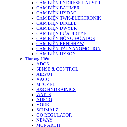
CẢM BIẾN ENDRESS HAUSER
CẢM BIẾN BAUMER
CẢM BIẾN HYDAC
CẢM BIẾN TWK-ELEKTRONIK
CẢM BIẾN DIXELL
CẢM BIẾN DWYER
CẢM BIẾN LỬA FIREYE
CẢM BIẾN NỒNG ĐỘ ADOS
CẢM BIẾN RENISHAW
CẢM BIẾN TẢI NANOMOTION
CẢM BIẾN HYSON
Thương Hiệu
ADOS
SENSE & CONTROL
AIRPOT
AACO
MECVEL
B&C HYDRAINICS
WATTS
AUSCO
YORK
SCHMALZ
GO REGULATOR
NEWAY
MONARCH