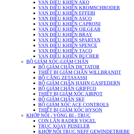
VAN ĐIỀU KHIỂN AKO
VAN ĐIỀU KHIỂN KROMSCHRODER
VAN ĐIỀU KHIỂN EFFEBI
VAN ĐIỀU KHIỂN ASCO
VAN ĐIỀU KHIỂN CAPRONI
VAN ĐIỀU KHIỂN OILGEAR
VAN ĐIỀU KHIỂN BRAY
VAN ĐIỀU KHIỂN SPARTAN
VAN ĐIỀU KHIỂN SPENCE
VAN ĐIỀU KHIỂN TACO
VAN ĐIỀU KHIỂN BUCHER
BỘ GIẢM XÓC-GIẢM CHẤN
BỘ GIẢM CHẤN DICTATOR
THIẾT BỊ GIẢM CHẤN WILLBRANDT
BỘ CĂNG ZETASASSI
BỘ GIẢM CHẤN HAHN GASFEDERN
BỘ GIẢM CHẤN GRIFFCO
THIẾT BỊ GIẢM XÓC AIRPOT
BỘ GIẢM CHẤN SKF
BỘ GIẢM XÓC ACE CONTROLS
THIẾT BỊ GIẢM XÓC HYSON
KHỚP NỐI - VÒNG BI - TRỤC
CON LĂN RADER VOGEL
TRỤC XOAY PEISELER
KHỚP NỐI TRỤC NEFF GEWINDETRIEBE