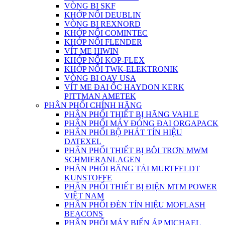
VÒNG BI SKF
KHỚP NỐI DEUBLIN
VÒNG BI REXNORD
KHỚP NỐI COMINTEC
KHỚP NỐI FLENDER
VÍT ME HIWIN
KHỚP NỐI KOP-FLEX
KHỚP NỐI TWK-ELEKTRONIK
VÒNG BI OAV USA
VÍT ME ĐAI ỐC HAYDON KERK
PITTMAN AMETEK
PHÂN PHỐI CHÍNH HÃNG
PHÂN PHỐI THIẾT BỊ HÃNG VAHLE
PHÂN PHỐI MÁY ĐÓNG ĐAI ORGAPACK
PHÂN PHỐI BỘ PHÁT TÍN HIỆU
DATEXEL
PHÂN PHỐI THIẾT BỊ BÔI TRƠN MWM
SCHMIERANLAGEN
PHÂN PHỐI BĂNG TẢI MURTFELDT
KUNSTOFFE
PHÂN PHỐI THIẾT BỊ ĐIỆN MTM POWER
VIỆT NAM
PHÂN PHỐI ĐÈN TÍN HIỆU MOFLASH
BEACONS
PHÂN PHỐI MÁY BIẾN ÁP MICHAEL