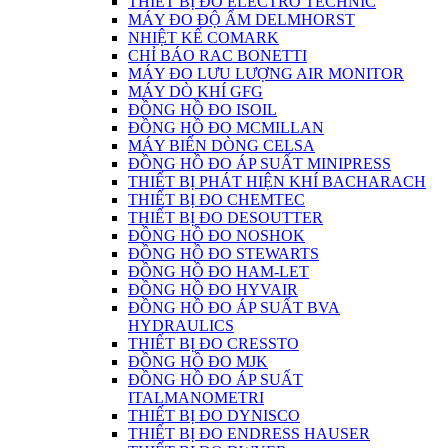
THIẾT BỊ ĐO ELECTRO TECHNIC
MÁY ĐO ĐỘ ẨM DELMHORST
NHIỆT KẾ COMARK
CHỈ BÁO RAC BONETTI
MÁY ĐO LƯU LƯỢNG AIR MONITOR
MÁY DÒ KHÍ GFG
ĐỒNG HỒ ĐO ISOIL
ĐỒNG HỒ ĐO MCMILLAN
MÁY BIẾN DÒNG CELSA
ĐỒNG HỒ ĐO ÁP SUẤT MINIPRESS
THIẾT BỊ PHÁT HIỆN KHÍ BACHARACH
THIẾT BỊ ĐO CHEMTEC
THIẾT BỊ ĐO DESOUTTER
ĐỒNG HỒ ĐO NOSHOK
ĐỒNG HỒ ĐO STEWARTS
ĐỒNG HỒ ĐO HAM-LET
ĐỒNG HỒ ĐO HYVAIR
ĐỒNG HỒ ĐO ÁP SUẤT BVA
HYDRAULICS
THIẾT BỊ ĐO CRESSTO
ĐỒNG HỒ ĐO MJK
ĐỒNG HỒ ĐO ÁP SUẤT
ITALMANOMETRI
THIẾT BỊ ĐO DYNISCO
THIẾT BỊ ĐO ENDRESS HAUSER