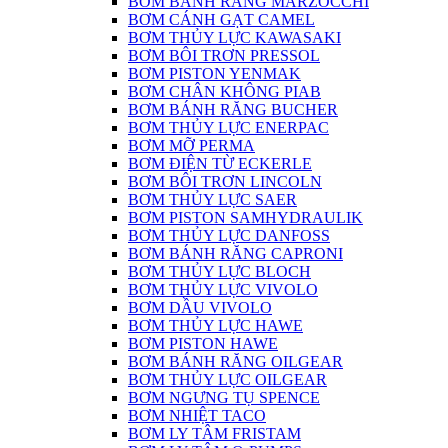
BƠM BÁNH RĂNG MARZOCCHI
BƠM CÁNH GẠT CAMEL
BƠM THỦY LỰC KAWASAKI
BƠM BÔI TRƠN PRESSOL
BƠM PISTON YENMAK
BƠM CHÂN KHÔNG PIAB
BƠM BÁNH RĂNG BUCHER
BƠM THỦY LỰC ENERPAC
BƠM MỠ PERMA
BƠM ĐIỆN TỪ ECKERLE
BƠM BÔI TRƠN LINCOLN
BƠM THỦY LỰC SAER
BƠM PISTON SAMHYDRAULIK
BƠM THỦY LỰC DANFOSS
BƠM BÁNH RĂNG CAPRONI
BƠM THỦY LỰC BLOCH
BƠM THỦY LỰC VIVOLO
BƠM DẦU VIVOLO
BƠM THỦY LỰC HAWE
BƠM PISTON HAWE
BƠM BÁNH RĂNG OILGEAR
BƠM THỦY LỰC OILGEAR
BƠM NGƯNG TỤ SPENCE
BƠM NHIỆT TACO
BƠM LY TÂM FRISTAM