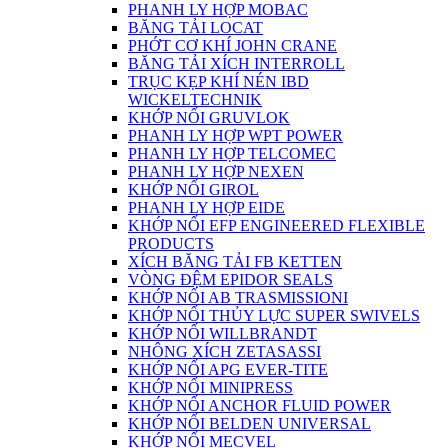
PHANH LY HỢP MOBAC
BĂNG TẢI LOCAT
PHỚT CƠ KHÍ JOHN CRANE
BĂNG TẢI XÍCH INTERROLL
TRỤC KẸP KHÍ NÉN IBD
WICKELTECHNIK
KHỚP NỐI GRUVLOK
PHANH LY HỢP WPT POWER
PHANH LY HỢP TELCOMEC
PHANH LY HỢP NEXEN
KHỚP NỐI GIROL
PHANH LY HỢP EIDE
KHỚP NỐI EFP ENGINEERED FLEXIBLE
PRODUCTS
XÍCH BĂNG TẢI FB KETTEN
VÒNG ĐỆM EPIDOR SEALS
KHỚP NỐI AB TRASMISSIONI
KHỚP NỐI THỦY LỰC SUPER SWIVELS
KHỚP NỐI WILLBRANDT
NHÔNG XÍCH ZETASASSI
KHỚP NỐI APG EVER-TITE
KHỚP NỐI MINIPRESS
KHỚP NỐI ANCHOR FLUID POWER
KHỚP NỐI BELDEN UNIVERSAL
KHỚP NỐI MECVEL