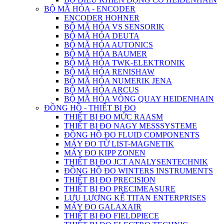
BỘ MÃ HÓA - ENCODER
ENCODER HOHNER
BỘ MÃ HÓA VS SENSORIK
BỘ MÃ HÓA DEUTA
BỘ MÃ HÓA AUTONICS
BỘ MÃ HÓA BAUMER
BỘ MÃ HÓA TWK-ELEKTRONIK
BỘ MÃ HÓA RENISHAW
BỘ MÃ HÓA NUMERIK JENA
BỘ MÃ HÓA ARCUS
BỘ MÃ HÓA VÒNG QUAY HEIDENHAIN
ĐỒNG HỒ - THIẾT BỊ ĐO
THIẾT BỊ ĐO MỨC RAASM
THIẾT BỊ ĐO NAGY MESSSYSTEME
ĐỒNG HỒ ĐO FLUID COMPONENTS
MÁY ĐO TỪ LIST-MAGNETIK
MÁY ĐO KIPP ZONEN
THIẾT BỊ ĐO JCT ANALYSENTECHNIK
ĐỒNG HỒ ĐO WINTERS INSTRUMENTS
THIẾT BỊ ĐO PRECISION
THIẾT BỊ ĐO PRECIMEASURE
LƯU LƯỢNG KẾ TITAN ENTERPRISES
MÁY ĐO GALAXAIR
THIẾT BỊ ĐO FIELDPIECE