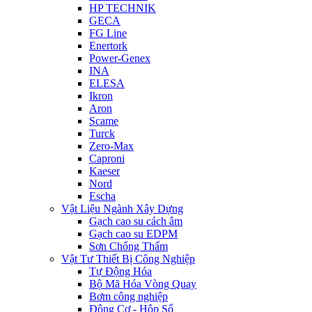
HP TECHNIK
GECA
FG Line
Enertork
Power-Genex
INA
ELESA
Ikron
Aron
Scame
Turck
Zero-Max
Caproni
Kaeser
Nord
Escha
Vật Liệu Ngành Xây Dựng
Gạch cao su cách âm
Gạch cao su EDPM
Sơn Chống Thấm
Vật Tư Thiết Bị Công Nghiệp
Tự Động Hóa
Bộ Mã Hóa Vòng Quay
Bơm công nghiệp
Động Cơ - Hộp Số