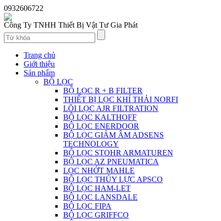
0932606722
Công Ty TNHH Thiết Bị Vật Tư Gia Phát
Trang chủ
Giới thiệu
Sản phẩm
BỘ LỌC
BỘ LỌC R + B FILTER
THIẾT BỊ LỌC KHÍ THẢI NORFI
LÕI LỌC AJR FILTRATION
BỘ LỌC KALTHOFF
BỘ LỌC ENERDOOR
BỘ LỌC GIẢM ÂM ADSENS
TECHNOLOGY
BỘ LỌC STOHR ARMATUREN
BỘ LỌC AZ PNEUMATICA
LỌC NHỚT MAHLE
BỘ LỌC THỦY LỰC APSCO
BỘ LỌC HAM-LET
BỘ LỌC LANSDALE
BỘ LỌC FIPA
BỘ LỌC GRIFFCO