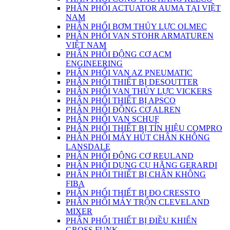
PHÂN PHỐI ACTUATOR AUMA TẠI VIỆT
NAM
PHÂN PHỐI BƠM THỦY LỰC OLMEC
PHÂN PHỐI VAN STOHR ARMATUREN
VIỆT NAM
PHÂN PHỐI ĐỘNG CƠ ACM
ENGINEERING
PHÂN PHỐI VAN AZ PNEUMATIC
PHÂN PHỐI THIẾT BỊ DESOUTTER
PHÂN PHỐI VAN THỦY LỰC VICKERS
PHÂN PHỐI THIẾT BỊ APSCO
PHÂN PHỐI ĐỘNG CƠ ALREN
PHÂN PHỐI VAN SCHUF
PHÂN PHỐI THIẾT BỊ TÍN HIỆU COMPRO
PHÂN PHỐI MÁY HÚT CHÂN KHÔNG
LANSDALE
PHÂN PHỐI ĐỘNG CƠ REULAND
PHÂN PHỐI DỤNG CỤ HÃNG GERARDI
PHÂN PHỐI THIẾT BỊ CHÂN KHÔNG
FIBA
PHÂN PHỐI THIẾT BỊ ĐO CRESSTO
PHÂN PHỐI MÁY TRỘN CLEVELAND
MIXER
PHÂN PHỐI THIẾT BỊ ĐIỀU KHIỂN
GROSS FUNK