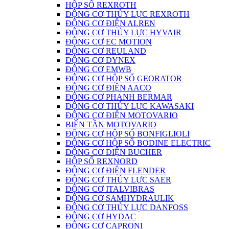
HỘP SỐ REXROTH
ĐỘNG CƠ THỦY LỰC REXROTH
ĐỘNG CƠ ĐIỆN ALREN
ĐỘNG CƠ THỦY LỰC HYVAIR
ĐỘNG CƠ EC MOTION
ĐỘNG CƠ REULAND
ĐỘNG CƠ DYNEX
ĐỘNG CƠ EMWB
ĐỘNG CƠ HỘP SỐ GEORATOR
ĐỘNG CƠ ĐIỆN AACO
ĐỘNG CƠ PHANH BERMAR
ĐỘNG CƠ THỦY LỰC KAWASAKI
ĐỘNG CƠ ĐIỆN MOTOVARIO
BIẾN TẦN MOTOVARIO
ĐỘNG CƠ HỘP SỐ BONFIGLIOLI
ĐỘNG CƠ HỘP SỐ BODINE ELECTRIC
ĐỘNG CƠ ĐIỆN BUCHER
HỘP SỐ REXNORD
ĐỘNG CƠ ĐIỆN FLENDER
ĐỘNG CƠ THỦY LỰC SAER
ĐỘNG CƠ ITALVIBRAS
ĐỘNG CƠ SAMHYDRAULIK
ĐỘNG CƠ THỦY LỰC DANFOSS
ĐỘNG CƠ HYDAC
ĐỘNG CƠ CAPRONI