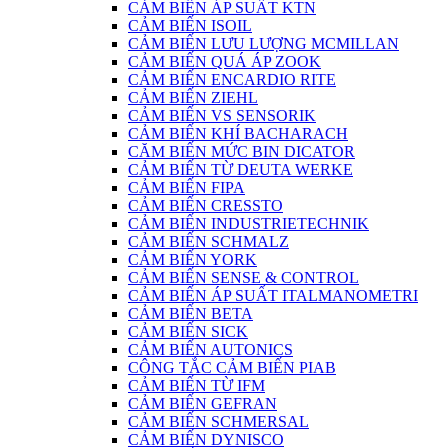
CẢM BIẾN ÁP SUẤT KTN
CẢM BIẾN ISOIL
CẢM BIẾN LƯU LƯỢNG MCMILLAN
CẢM BIẾN QUÁ ÁP ZOOK
CẢM BIẾN ENCARDIO RITE
CẢM BIẾN ZIEHL
CẢM BIẾN VS SENSORIK
CẢM BIẾN KHÍ BACHARACH
CĂM BIẾN MỨC BIN DICATOR
CẢM BIẾN TỪ DEUTA WERKE
CẢM BIẾN FIPA
CẢM BIẾN CRESSTO
CẢM BIẾN INDUSTRIETECHNIK
CẢM BIẾN SCHMALZ
CẢM BIẾN YORK
CẢM BIẾN SENSE & CONTROL
CẢM BIẾN ÁP SUẤT ITALMANOMETRI
CẢM BIẾN BETA
CẢM BIẾN SICK
CẢM BIẾN AUTONICS
CÔNG TẮC CẢM BIẾN PIAB
CẢM BIẾN TỪ IFM
CẢM BIẾN GEFRAN
CẢM BIẾN SCHMERSAL
CẢM BIẾN DYNISCO