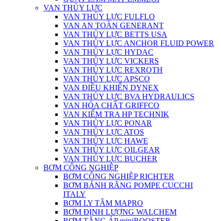
VAN THỦY LỰC
VAN THỦY LỰC FULFLO
VAN AN TOÀN GENERANT
VAN THỦY LỰC BETTS USA
VAN THỦY LỰC ANCHOR FLUID POWER
VAN THỦY LỰC HYDAC
VAN THỦY LỰC VICKERS
VAN THỦY LỰC REXROTH
VAN THỦY LỰC APSCO
VAN ĐIỀU KHIỂN DYNEX
VAN THỦY LỰC BVA HYDRAULICS
VAN HÓA CHẤT GRIFFCO
VAN KIỂM TRA HP TECHNIK
VAN THỦY LỰC PONAR
VAN THỦY LỰC ATOS
VAN THỦY LỰC HAWE
VAN THỦY LỰC OILGEAR
VAN THỦY LỰC BUCHER
BƠM CÔNG NGHIỆP
BƠM CÔNG NGHIỆP RICHTER
BƠM BÁNH RĂNG POMPE CUCCHI
ITALY
BƠM LY TÂM MAPRO
BƠM ĐỊNH LƯỢNG WALCHEM
BƠM TĂNG ÁP miniBOOSTER