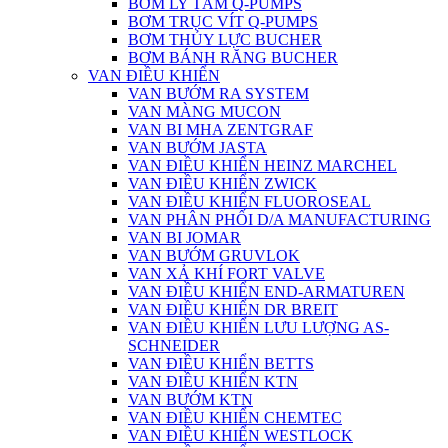
BƠM LY TÂM Q-PUMPS
BƠM TRỤC VÍT Q-PUMPS
BƠM THỦY LỰC BUCHER
BƠM BÁNH RĂNG BUCHER
VAN ĐIỀU KHIỂN
VAN BƯỚM RA SYSTEM
VAN MÀNG MUCON
VAN BI MHA ZENTGRAF
VAN BƯỚM JASTA
VAN ĐIỀU KHIỂN HEINZ MARCHEL
VAN ĐIỀU KHIỂN ZWICK
VAN ĐIỀU KHIỂN FLUOROSEAL
VAN PHÂN PHỐI D/A MANUFACTURING
VAN BI JOMAR
VAN BƯỚM GRUVLOK
VAN XẢ KHÍ FORT VALVE
VAN ĐIỀU KHIỂN END-ARMATUREN
VAN ĐIỀU KHIỂN DR BREIT
VAN ĐIỀU KHIỂN LƯU LƯỢNG AS-
SCHNEIDER
VAN ĐIỀU KHIỂN BETTS
VAN ĐIỀU KHIỂN KTN
VAN BƯỚM KTN
VAN ĐIỀU KHIỂN CHEMTEC
VAN ĐIỀU KHIỂN WESTLOCK