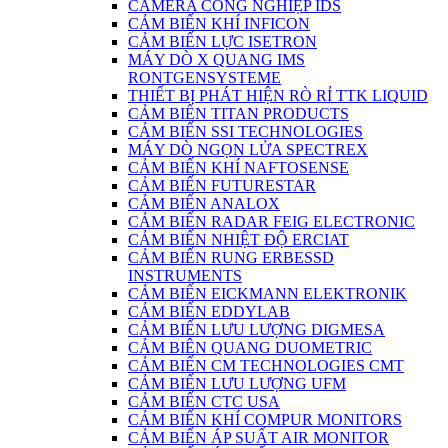
CAMERA CÔNG NGHIỆP IDS
CẢM BIẾN KHÍ INFICON
CẢM BIẾN LỰC ISETRON
MÁY DÒ X QUANG IMS
RONTGENSYSTEME
THIẾT BỊ PHÁT HIỆN RÒ RỈ TTK LIQUID
CẢM BIẾN TITAN PRODUCTS
CẢM BIẾN SSI TECHNOLOGIES
MÁY DÒ NGỌN LỬA SPECTREX
CẢM BIẾN KHÍ NAFTOSENSE
CẢM BIẾN FUTURESTAR
CẢM BIẾN ANALOX
CẢM BIẾN RADAR FEIG ELECTRONIC
CẢM BIẾN NHIỆT ĐỘ ERCIAT
CẢM BIẾN RUNG ERBESSD
INSTRUMENTS
CẢM BIẾN EICKMANN ELEKTRONIK
CẢM BIẾN EDDYLAB
CẢM BIẾN LƯU LƯỢNG DIGMESA
CẢM BIÊN QUANG DUOMETRIC
CẢM BIẾN CM TECHNOLOGIES CMT
CẢM BIẾN LƯU LƯỢNG UFM
CẢM BIẾN CTC USA
CẢM BIẾN KHÍ COMPUR MONITORS
CẢM BIẾN ÁP SUẤT AIR MONITOR