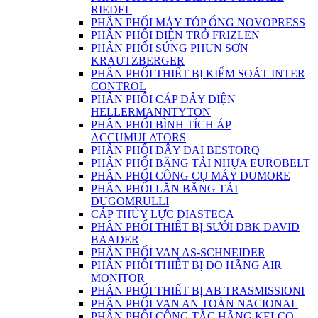
RIEDEL
PHÂN PHỐI MÁY TÓP ỐNG NOVOPRESS
PHÂN PHỐI ĐIỆN TRỞ FRIZLEN
PHÂN PHỐI SÚNG PHUN SƠN
KRAUTZBERGER
PHÂN PHỐI THIẾT BỊ KIỂM SOÁT INTER
CONTROL
PHÂN PHỐI CÁP DÂY ĐIỆN
HELLERMANNTYTON
PHÂN PHỐI BÌNH TÍCH ÁP
ACCUMULATORS
PHÂN PHỐI DÂY ĐAI BESTORQ
PHÂN PHỐI BĂNG TẢI NHỰA EUROBELT
PHÂN PHỐI CÔNG CỤ MÁY DUMORE
PHÂN PHỐI LĂN BĂNG TẢI
DUGOMRULLI
CÁP THỦY LỰC DIASTECA
PHÂN PHỐI THIẾT BỊ SƯỞI DBK DAVID
BAADER
PHÂN PHỐI VAN AS-SCHNEIDER
PHÂN PHỐI THIẾT BỊ ĐO HÃNG AIR
MONITOR
PHÂN PHỐI THIẾT BỊ AB TRASMISSIONI
PHÂN PHỐI VAN AN TOÀN NACIONAL
PHÂN PHỐI CÔNG TẮC HÃNG KELCO