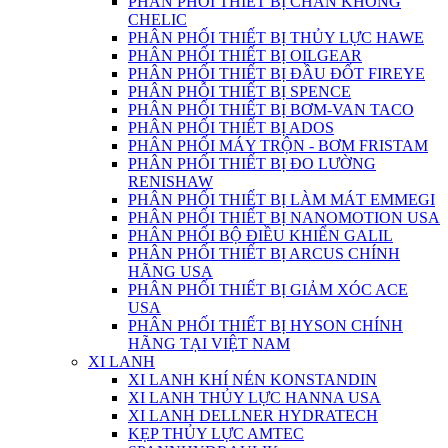
PHÂN PHỐI THIẾT BỊ CHÂN KHÔNG
CHELIC
PHÂN PHỐI THIẾT BỊ THỦY LỰC HAWE
PHÂN PHỐI THIẾT BỊ OILGEAR
PHÂN PHỐI THIẾT BỊ ĐẦU ĐỐT FIREYE
PHÂN PHỖI THIẾT BỊ SPENCE
PHÂN PHỐI THIẾT BỊ BƠM-VAN TACO
PHÂN PHỐI THIẾT BỊ ADOS
PHÂN PHỐI MÁY TRỘN - BƠM FRISTAM
PHÂN PHỐI THIẾT BỊ ĐO LƯỜNG
RENISHAW
PHÂN PHỐI THIẾT BỊ LÀM MÁT EMMEGI
PHÂN PHỐI THIẾT BỊ NANOMOTION USA
PHÂN PHỐI BỘ ĐIỀU KHIỂN GALIL
PHÂN PHỐI THIẾT BỊ ARCUS CHÍNH
HÃNG USA
PHÂN PHỐI THIẾT BỊ GIẢM XÓC ACE
USA
PHÂN PHỐI THIẾT BỊ HYSON CHÍNH
HÃNG TẠI VIỆT NAM
XI LANH
XI LANH KHÍ NÉN KONSTANDIN
XI LANH THỦY LỰC HANNA USA
XI LANH DELLNER HYDRATECH
KẸP THỦY LỰC AMTEC