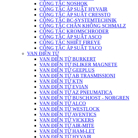
CÔNG TẮC NOSHOK
CÔNG TẮC ÁP SUẤT HYVAIR
CÔNG TẮC ÁP SUẤT CRESSTO
CÔNG TẮC BC-SYSTEMTECHNIK
CÔNG TẮC CHÂN KHÔNG SCHMALZ
CÔNG TẮC KROMSCHRODER
CÔNG TẮC ÁP SUẤT ASCO
CÔNG TẮC NHIỆT FIREYE
CÔNG TẮC ÁP SUẤT TACO
VAN ĐIỆN TỪ
VAN ĐIỆN TỪ BURKERT
VAN ĐIỆN TỪ ISLIKER MAGNETE
VAN ĐIỆN TỪ GEEPLUS
VAN ĐIỆN TỪ AB TRASMISSIONI
VAN ĐIỆN TỪ KTN
VAN ĐIỆN TỪ EVIAN
VAN ĐIỆN TỪ AZ PNEUMATICA
VAN ĐIỆN TỪ BUSCHJOST - NORGREN
VAN ĐIỆN TỪ ALCO
VAN ĐIỆN TỪ WESTLOCK
VAN ĐIỆN TỪ AVENTICS
VAN ĐIỆN TỪ VICKERS
VAN ĐIỆN TỪ AIR-MITE
VAN ĐIỆN TỪ HAM-LET
VAN ĐIỆN TỪ HYVAIR