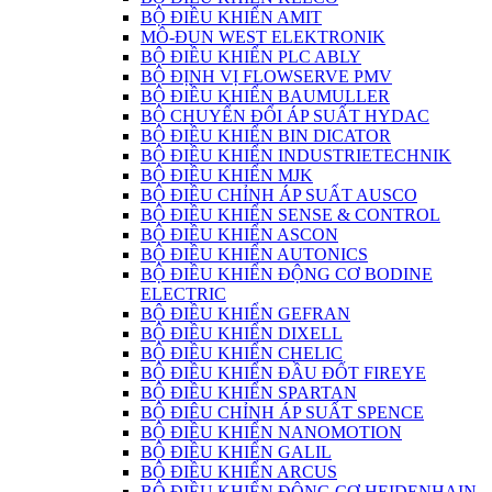
BỘ ĐIỀU KHIỂN AMIT
MÔ-ĐUN WEST ELEKTRONIK
BỘ ĐIỀU KHIỂN PLC ABLY
BỘ ĐỊNH VỊ FLOWSERVE PMV
BỘ ĐIỀU KHIỂN BAUMULLER
BỘ CHUYỂN ĐỔI ÁP SUẤT HYDAC
BỘ ĐIỀU KHIỂN BIN DICATOR
BỘ ĐIỀU KHIỂN INDUSTRIETECHNIK
BỘ ĐIỀU KHIỂN MJK
BỘ ĐIỀU CHỈNH ÁP SUẤT AUSCO
BỘ ĐIỀU KHIỂN SENSE & CONTROL
BỘ ĐIỀU KHIỂN ASCON
BỘ ĐIỀU KHIỂN AUTONICS
BỘ ĐIỀU KHIỂN ĐỘNG CƠ BODINE
ELECTRIC
BỘ ĐIỀU KHIỂN GEFRAN
BỘ ĐIỀU KHIỂN DIXELL
BỘ ĐIỀU KHIỂN CHELIC
BỘ ĐIỀU KHIỂN ĐẦU ĐỐT FIREYE
BỘ ĐIỀU KHIỂN SPARTAN
BỘ ĐIÊU CHỈNH ÁP SUẤT SPENCE
BỘ ĐIỀU KHIỂN NANOMOTION
BỘ ĐIỀU KHIỂN GALIL
BỘ ĐIỀU KHIỂN ARCUS
BỘ ĐIỀU KHIỂN ĐỘNG CƠ HEIDENHAIN