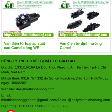
Van điện từ loại áp suất
Van điện từ định hướng
cao Camel dòng WE
Camel
CÔNG TY TNHH THIẾT BỊ VẬT TƯ GIA PHÁT
Địa chỉ: 1331/15/16A Lê Đức Thọ, Phường An Hội Tây
Tp.Hồ Chí
,
Minh, Việt Nam
Mã số thuế: 0316 757 332 do Sở Kế Hoạch và Đầu Tư TP.HCM cấp
ngày 18/03/2021.
Website: dailythietbinhanong.com
Email:
thietbinhanonggiaphat@gmail.com/Sales1@dailythietbinhanong.com
Điện thoại: 028 6656 5988 - 0932 606 722