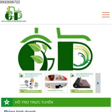
0932606722
HỖ TRỢ TRỰC TUYẾN
Phòng kinh doanh