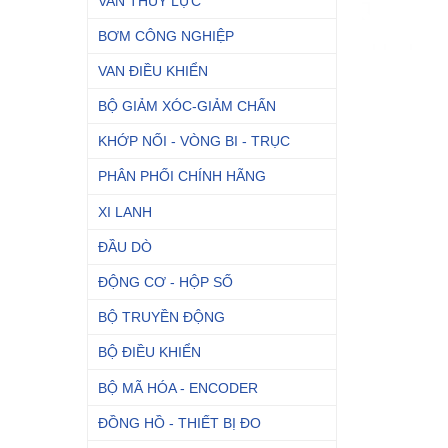
VAN THỦY LỰC
BƠM CÔNG NGHIỆP
VAN ĐIỀU KHIỂN
BỘ GIẢM XÓC-GIẢM CHẤN
KHỚP NỐI - VÒNG BI - TRỤC
PHÂN PHỐI CHÍNH HÃNG
XI LANH
ĐẦU DÒ
ĐỘNG CƠ - HỘP SỐ
BỘ TRUYỀN ĐỘNG
BỘ ĐIỀU KHIỂN
BỘ MÃ HÓA - ENCODER
ĐỒNG HỒ - THIẾT BỊ ĐO