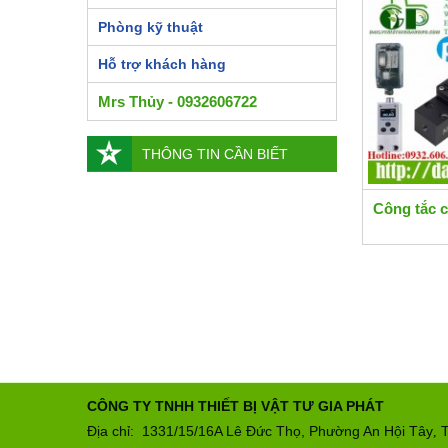
Phòng kỹ thuật
Hỗ trợ khách hàng
Mrs Thủy - 0932606722
THÔNG TIN CẦN BIẾT
Công tắc 
CÔNG TY TNHH THIẾT BỊ VẬT TƯ GIA PHÁT
Địa chỉ: 1331/15/16A Lê Đức Thọ, Phường An Hội Tây
T
,