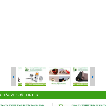
G TẮC ÁP SUẤT PINTER