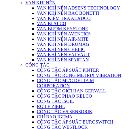
VAN KHÍ NÉN
VAN KHÍ NÉN ADSENS TECHNOLOGY
VAN KHÍ NÉN RAC BONETTI
VAN KIỂM TRA ALADCO
VAN BI ALCO
VAN BƯỚM KEYSTONE
VAN KHÍ NÉN AVENTICS
VAN KHÍ NÉN AIR-MITE
VAN KHÍ NÉN DRUMAG
VAN KHÍ NÉN CHELIC
VAN KHÍ NÉN VALVAUT
VAN KHÍ NÉN SPARTAN
CÔNG TẮC
CÔNG TẮC ÁP SUẤT PINTER
CÔNG TẮC RUNG METRIX VIBRATION
CÔNG TẮC MỨC DELTA M
CORPORATION
CÔNG TẮC GIỚI HẠN GERVALL
CÔNG TẮC PHAO KELCO
CÔNG TẮC ISOIL
RƠ LE ZIEHL
CÔNG TẮC VS SENSORIK
CHỈ BÁO IGEMA
CÔNG TẮC ÁP SUẤT EUROSWITCH
CÔNG TẮC WESTLOCK