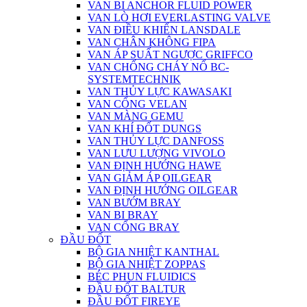
VAN BI ANCHOR FLUID POWER
VAN LÒ HƠI EVERLASTING VALVE
VAN ĐIỀU KHIỂN LANSDALE
VAN CHÂN KHÔNG FIPA
VAN ÁP SUẤT NGƯỢC GRIFFCO
VAN CHỐNG CHÁY NỔ BC-
SYSTEMTECHNIK
VAN THỦY LỰC KAWASAKI
VAN CỔNG VELAN
VAN MÀNG GEMU
VAN KHÍ ĐỐT DUNGS
VAN THỦY LỰC DANFOSS
VAN LƯU LƯỢNG VIVOLO
VAN ĐỊNH HƯỚNG HAWE
VAN GIẢM ÁP OILGEAR
VAN ĐỊNH HƯỚNG OILGEAR
VAN BƯỚM BRAY
VAN BI BRAY
VAN CỔNG BRAY
ĐẦU ĐỐT
BỘ GIA NHIỆT KANTHAL
BỘ GIA NHIỆT ZOPPAS
BÉC PHUN FLUIDICS
ĐẦU ĐỐT BALTUR
ĐẦU ĐỐT FIREYE