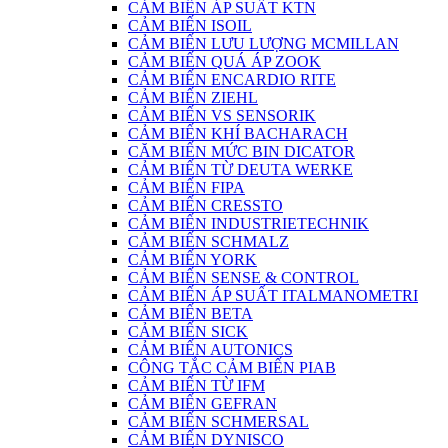
CẢM BIẾN ÁP SUẤT KTN
CẢM BIẾN ISOIL
CẢM BIẾN LƯU LƯỢNG MCMILLAN
CẢM BIẾN QUÁ ÁP ZOOK
CẢM BIẾN ENCARDIO RITE
CẢM BIẾN ZIEHL
CẢM BIẾN VS SENSORIK
CẢM BIẾN KHÍ BACHARACH
CĂM BIẾN MỨC BIN DICATOR
CẢM BIẾN TỪ DEUTA WERKE
CẢM BIẾN FIPA
CẢM BIẾN CRESSTO
CẢM BIẾN INDUSTRIETECHNIK
CẢM BIẾN SCHMALZ
CẢM BIẾN YORK
CẢM BIẾN SENSE & CONTROL
CẢM BIẾN ÁP SUẤT ITALMANOMETRI
CẢM BIẾN BETA
CẢM BIẾN SICK
CẢM BIẾN AUTONICS
CÔNG TẮC CẢM BIẾN PIAB
CẢM BIẾN TỪ IFM
CẢM BIẾN GEFRAN
CẢM BIẾN SCHMERSAL
CẢM BIẾN DYNISCO