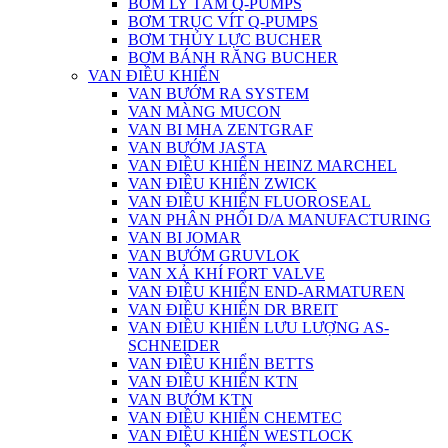
BƠM LY TÂM Q-PUMPS
BƠM TRỤC VÍT Q-PUMPS
BƠM THỦY LỰC BUCHER
BƠM BÁNH RĂNG BUCHER
VAN ĐIỀU KHIỂN
VAN BƯỚM RA SYSTEM
VAN MÀNG MUCON
VAN BI MHA ZENTGRAF
VAN BƯỚM JASTA
VAN ĐIỀU KHIỂN HEINZ MARCHEL
VAN ĐIỀU KHIỂN ZWICK
VAN ĐIỀU KHIỂN FLUOROSEAL
VAN PHÂN PHỐI D/A MANUFACTURING
VAN BI JOMAR
VAN BƯỚM GRUVLOK
VAN XẢ KHÍ FORT VALVE
VAN ĐIỀU KHIỂN END-ARMATUREN
VAN ĐIỀU KHIỂN DR BREIT
VAN ĐIỀU KHIỂN LƯU LƯỢNG AS-
SCHNEIDER
VAN ĐIỀU KHIỂN BETTS
VAN ĐIỀU KHIỂN KTN
VAN BƯỚM KTN
VAN ĐIỀU KHIỂN CHEMTEC
VAN ĐIỀU KHIỂN WESTLOCK