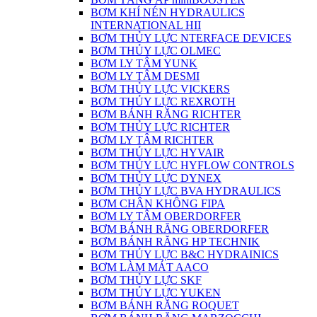
BƠM KHÍ NÉN HYDRAULICS
INTERNATIONAL HII
BƠM THỦY LỰC NTERFACE DEVICES
BƠM THỦY LỰC OLMEC
BƠM LY TÂM YUNK
BƠM LY TÂM DESMI
BƠM THỦY LỰC VICKERS
BƠM THỦY LỰC REXROTH
BƠM BÁNH RĂNG RICHTER
BƠM THỦY LỰC RICHTER
BƠM LY TÂM RICHTER
BƠM THỦY LỰC HYVAIR
BƠM THỦY LỰC HYFLOW CONTROLS
BƠM THỦY LỰC DYNEX
BƠM THỦY LỰC BVA HYDRAULICS
BƠM CHÂN KHÔNG FIPA
BƠM LY TÂM OBERDORFER
BƠM BÁNH RĂNG OBERDORFER
BƠM BÁNH RĂNG HP TECHNIK
BƠM THỦY LỰC B&C HYDRAINICS
BƠM LÀM MÁT AACO
BƠM THỦY LỰC SKF
BƠM THỦY LỰC YUKEN
BƠM BÁNH RĂNG ROQUET