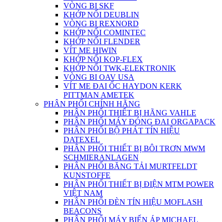
VÒNG BI SKF
KHỚP NỐI DEUBLIN
VÒNG BI REXNORD
KHỚP NỐI COMINTEC
KHỚP NỐI FLENDER
VÍT ME HIWIN
KHỚP NỐI KOP-FLEX
KHỚP NỐI TWK-ELEKTRONIK
VÒNG BI OAV USA
VÍT ME ĐAI ỐC HAYDON KERK
PITTMAN AMETEK
PHÂN PHỐI CHÍNH HÃNG
PHÂN PHỐI THIẾT BỊ HÃNG VAHLE
PHÂN PHỐI MÁY ĐÓNG ĐAI ORGAPACK
PHÂN PHỐI BỘ PHÁT TÍN HIỆU
DATEXEL
PHÂN PHỐI THIẾT BỊ BÔI TRƠN MWM
SCHMIERANLAGEN
PHÂN PHỐI BĂNG TẢI MURTFELDT
KUNSTOFFE
PHÂN PHỐI THIẾT BỊ ĐIỆN MTM POWER
VIỆT NAM
PHÂN PHỐI ĐÈN TÍN HIỆU MOFLASH
BEACONS
PHÂN PHỐI MÁY BIẾN ÁP MICHAEL