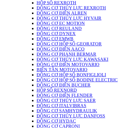
HỘP SỐ REXROTH
ĐỘNG CƠ THỦY LỰC REXROTH
ĐỘNG CƠ ĐIỆN ALREN
ĐỘNG CƠ THỦY LỰC HYVAIR
ĐỘNG CƠ EC MOTION
ĐỘNG CƠ REULAND
ĐỘNG CƠ DYNEX
ĐỘNG CƠ EMWB
ĐỘNG CƠ HỘP SỐ GEORATOR
ĐỘNG CƠ ĐIỆN AACO
ĐỘNG CƠ PHANH BERMAR
ĐỘNG CƠ THỦY LỰC KAWASAKI
ĐỘNG CƠ ĐIỆN MOTOVARIO
BIẾN TẦN MOTOVARIO
ĐỘNG CƠ HỘP SỐ BONFIGLIOLI
ĐỘNG CƠ HỘP SỐ BODINE ELECTRIC
ĐỘNG CƠ ĐIỆN BUCHER
HỘP SỐ REXNORD
ĐỘNG CƠ ĐIỆN FLENDER
ĐỘNG CƠ THỦY LỰC SAER
ĐỘNG CƠ ITALVIBRAS
ĐỘNG CƠ SAMHYDRAULIK
ĐỘNG CƠ THỦY LỰC DANFOSS
ĐỘNG CƠ HYDAC
ĐỘNG CƠ CAPRONI