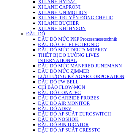
XI LANH HYDAC
XI LANH CAPRONI
XI LANH UNIMOTION
XI LANH TRUYỀN ĐỘNG CHELIC
XI LANH BUCHER
XI LANH KHÍ HYSON
ĐẦU DÒ
ĐẦU DÒ MỨC PKP Prozessmesstechnik
ĐÀU DÒ CET ELECTRONIC
ĐẦU DÒ MỨC DELTA MOBREY
THIẾT BỊ ĐO LƯỜNG LIVES
INTERNATIONAL
ĐẦU DÒ MỨC MANFRED JUNEMANN
ĐẦU DÒ MỨC ZIMMER
LƯU LƯỢNG KẾ AGAR CORPORATION
ĐẦU DÒ FW BELL
CHỈ BÁO FLOW-MON
ĐẦU DÒ CONATEC
ĐẦU DÒ CARBIDE PROBES
ĐẦU DÒ AIR MONITOR
ĐẦU DÒ ADEV
ĐẦU DÒ ÁP SUẤT EUROSWITCH
ĐẦU DÒ NOSHOK
ĐẦU DÒ BIN DICATOR
ĐẦU DÒ ÁP SUẤT CRESSTO