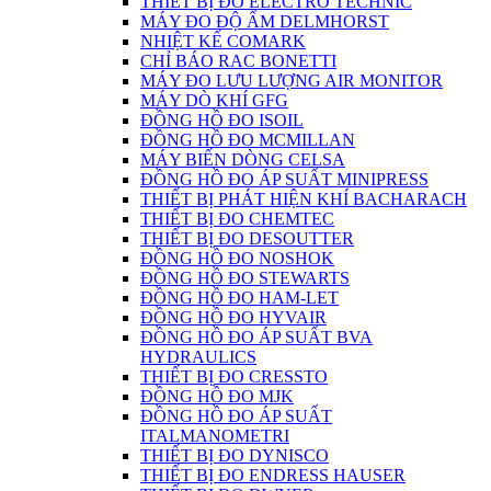
THIẾT BỊ ĐO ELECTRO TECHNIC
MÁY ĐO ĐỘ ẨM DELMHORST
NHIỆT KẾ COMARK
CHỈ BÁO RAC BONETTI
MÁY ĐO LƯU LƯỢNG AIR MONITOR
MÁY DÒ KHÍ GFG
ĐỒNG HỒ ĐO ISOIL
ĐỒNG HỒ ĐO MCMILLAN
MÁY BIẾN DÒNG CELSA
ĐỒNG HỒ ĐO ÁP SUẤT MINIPRESS
THIẾT BỊ PHÁT HIỆN KHÍ BACHARACH
THIẾT BỊ ĐO CHEMTEC
THIẾT BỊ ĐO DESOUTTER
ĐỒNG HỒ ĐO NOSHOK
ĐỒNG HỒ ĐO STEWARTS
ĐỒNG HỒ ĐO HAM-LET
ĐỒNG HỒ ĐO HYVAIR
ĐỒNG HỒ ĐO ÁP SUẤT BVA
HYDRAULICS
THIẾT BỊ ĐO CRESSTO
ĐỒNG HỒ ĐO MJK
ĐỒNG HỒ ĐO ÁP SUẤT
ITALMANOMETRI
THIẾT BỊ ĐO DYNISCO
THIẾT BỊ ĐO ENDRESS HAUSER