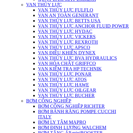
VAN THỦY LỰC
VAN THỦY LỰC FULFLO
VAN AN TOÀN GENERANT
VAN THỦY LỰC BETTS USA
VAN THỦY LỰC ANCHOR FLUID POWER
VAN THỦY LỰC HYDAC
VAN THỦY LỰC VICKERS
VAN THỦY LỰC REXROTH
VAN THỦY LỰC APSCO
VAN ĐIỀU KHIỂN DYNEX
VAN THỦY LỰC BVA HYDRAULICS
VAN HÓA CHẤT GRIFFCO
VAN KIỂM TRA HP TECHNIK
VAN THỦY LỰC PONAR
VAN THỦY LỰC ATOS
VAN THỦY LỰC HAWE
VAN THỦY LỰC OILGEAR
VAN THỦY LỰC BUCHER
BƠM CÔNG NGHIỆP
BƠM CÔNG NGHIỆP RICHTER
BƠM BÁNH RĂNG POMPE CUCCHI
ITALY
BƠM LY TÂM MAPRO
BƠM ĐỊNH LƯỢNG WALCHEM
BƠM TĂNG ÁP miniBOOSTER