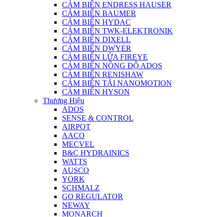
CẢM BIẾN ENDRESS HAUSER
CẢM BIẾN BAUMER
CẢM BIẾN HYDAC
CẢM BIẾN TWK-ELEKTRONIK
CẢM BIẾN DIXELL
CẢM BIẾN DWYER
CẢM BIẾN LỬA FIREYE
CẢM BIẾN NỒNG ĐỘ ADOS
CẢM BIẾN RENISHAW
CẢM BIẾN TẢI NANOMOTION
CẢM BIẾN HYSON
Thương Hiệu
ADOS
SENSE & CONTROL
AIRPOT
AACO
MECVEL
B&C HYDRAINICS
WATTS
AUSCO
YORK
SCHMALZ
GO REGULATOR
NEWAY
MONARCH