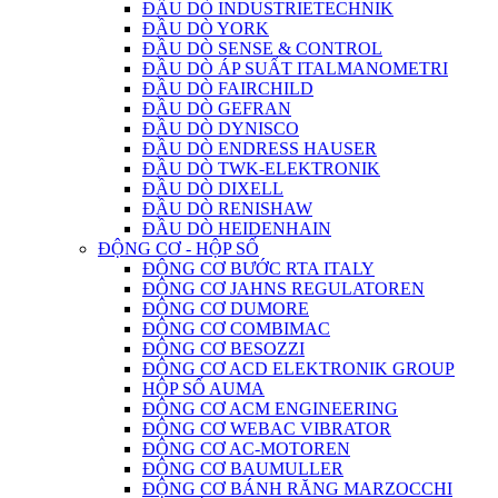
ĐẦU DÒ INDUSTRIETECHNIK
ĐẦU DÒ YORK
ĐẦU DÒ SENSE & CONTROL
ĐẦU DÒ ÁP SUẤT ITALMANOMETRI
ĐẦU DÒ FAIRCHILD
ĐẦU DÒ GEFRAN
ĐẦU DÒ DYNISCO
ĐẦU DÒ ENDRESS HAUSER
ĐẦU DÒ TWK-ELEKTRONIK
ĐẦU DÒ DIXELL
ĐẦU DÒ RENISHAW
ĐẦU DÒ HEIDENHAIN
ĐỘNG CƠ - HỘP SỐ
ĐỘNG CƠ BƯỚC RTA ITALY
ĐỘNG CƠ JAHNS REGULATOREN
ĐỘNG CƠ DUMORE
ĐỘNG CƠ COMBIMAC
ĐỘNG CƠ BESOZZI
ĐỘNG CƠ ACD ELEKTRONIK GROUP
HỘP SỐ AUMA
ĐỘNG CƠ ACM ENGINEERING
ĐỘNG CƠ WEBAC VIBRATOR
ĐỘNG CƠ AC-MOTOREN
ĐỘNG CƠ BAUMULLER
ĐỘNG CƠ BÁNH RĂNG MARZOCCHI