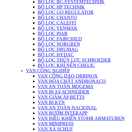
BỘ LỌC BC-SYSTEMTECHNIK
BỘ LỌC HP TECHNIK
BỘ LỌC GO REGULATOR
BỘ LỌC CHANTO
BỘ LỌC CALEFFI
BỘ LỌC YENMAK
BỘ LỌC PIAB
BỘ LỌC FAIRCHILD
BỘ LỌC NORGREN
BỘ LỌC DRUMAG
BỘ LỌC HYDAC
BỘ LỌC THỦY LỰC SCHROEDER
BỘ LỌC KHÍ NÉN CHELIC
VAN CÔNG NGHIỆP
VAN CỔNG DAO ORBINOX
VAN HÓA CHẤT ANDRONACO
VAN AN TOÀN MOGEMA
VAN BI AS-SCHNEIDER
VAN GIẢM ÁP BETTS
VAN BI KTN
VAN AN TOÀN NACIONAL
VAN BƯỚM INTERAPP
VAN ĐIỀU KHIỂN STOHR ARMATUREN
VAN MINIPRESS
VAN XẢ SCHUF