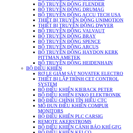
BỘ TRUYỀN ĐỘNG FLENDER
BỘ TRUYỀN ĐỘNG DRUMAG
BỘ TRUYỀN ĐỘNG ACCU TECH USA
THIẾT BỊ TRUYỀN ĐỘNG UNIMOTION
THIẾT BỊ TRUYỀN ĐỘNG DWYER
BỘ TRUYỀN ĐỘNG VALVAUT
BỘ TRUYỀN ĐỘNG BRAY
BỘ TRUYỀN ĐỘNG SPENCE
BỘ TRUYỀN ĐỘNG ARCUS
BỘ TRUYỀN ĐỘNG HAYDON KERK
PITTMAN AMETEK
BỘ TRUYỀN ĐỘNG HEIDENHAIN
BỘ ĐIỀU KHIỂN
RƠ LE GIÁM SÁT NOVATEK ELECTRO
THIẾT BỊ LẬP TRÌNH CET CONTROL
SYSTEM
BỘ ĐIỀU KHIỂN KIEBACK PETER
BỘ ĐIỀU KHIỂN ENKO ELEKTRONIK
BỘ ĐIỀU CHỈNH TÍN HIỆU CTC
MÔ ĐUN ĐIỀU KHIỂN COMPUR
MONITORS
BỘ ĐIỀU KHIỂN PLC CARSIG
REMOTE AKERSTROMS
BỘ ĐIỀU KHIỂN CẢNH BÁO KHÍ GFG
BỘ ĐIỀU KHIỂN KELCO