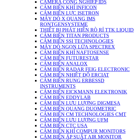
CAMERA CÔNG NGHIỆP IDS
CẢM BIẾN KHÍ INFICON
CẢM BIẾN LỰC ISETRON
MÁY DÒ X QUANG IMS
RONTGENSYSTEME
THIẾT BỊ PHÁT HIỆN RÒ RỈ TTK LIQUID
CẢM BIẾN TITAN PRODUCTS
CẢM BIẾN SSI TECHNOLOGIES
MÁY DÒ NGỌN LỬA SPECTREX
CẢM BIẾN KHÍ NAFTOSENSE
CẢM BIẾN FUTURESTAR
CẢM BIẾN ANALOX
CẢM BIẾN RADAR FEIG ELECTRONIC
CẢM BIẾN NHIỆT ĐỘ ERCIAT
CẢM BIẾN RUNG ERBESSD
INSTRUMENTS
CẢM BIẾN EICKMANN ELEKTRONIK
CẢM BIẾN EDDYLAB
CẢM BIẾN LƯU LƯỢNG DIGMESA
CẢM BIÊN QUANG DUOMETRIC
CẢM BIẾN CM TECHNOLOGIES CMT
CẢM BIẾN LƯU LƯỢNG UFM
CẢM BIẾN CTC USA
CẢM BIẾN KHÍ COMPUR MONITORS
CẢM BIẾN ÁP SUẤT AIR MONITOR