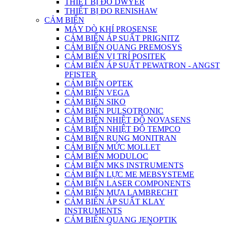
THIẾT BỊ ĐO DWYER
THIẾT BỊ ĐO RENISHAW
CẢM BIẾN
MÁY DÒ KHÍ PROSENSE
CẢM BIẾN ÁP SUẤT PRIGNITZ
CẢM BIẾN QUANG PREMOSYS
CẢM BIẾN VỊ TRÍ POSITEK
CẢM BIẾN ÁP SUẤT PEWATRON - ANGST
PFISTER
CẢM BIẾN OPTEK
CẢM BIẾN VEGA
CẢM BIẾN SIKO
CẢM BIẾN PULSOTRONIC
CẢM BIẾN NHIỆT ĐỘ NOVASENS
CẢM BIẾN NHIỆT ĐỘ TEMPCO
CẢM BIẾN RUNG MONITRAN
CẢM BIẾN MỨC MOLLET
CẢM BIẾN MODULOC
CẢM BIẾN MKS INSTRUMENTS
CẢM BIẾN LỰC ME MEBSYSTEME
CẢM BIẾN LASER COMPONENTS
CẢM BIẾN MƯA LAMBRECHT
CẢM BIẾN ÁP SUẤT KLAY
INSTRUMENTS
CẢM BIẾN QUANG JENOPTIK