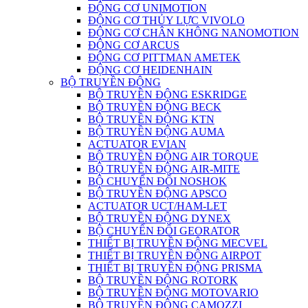
ĐỘNG CƠ UNIMOTION
ĐỘNG CƠ THỦY LỰC VIVOLO
ĐỘNG CƠ CHÂN KHÔNG NANOMOTION
ĐỘNG CƠ ARCUS
ĐỘNG CƠ PITTMAN AMETEK
ĐỘNG CƠ HEIDENHAIN
BỘ TRUYỀN ĐỘNG
BỘ TRUYỀN ĐỘNG ESKRIDGE
BỘ TRUYỀN ĐỘNG BECK
BỘ TRUYỀN ĐỘNG KTN
BỘ TRUYỀN ĐỘNG AUMA
ACTUATOR EVIAN
BỘ TRUYỀN ĐỘNG AIR TORQUE
BỘ TRUYỀN ĐỘNG AIR-MITE
BỘ CHUYỂN ĐỔI NOSHOK
BỘ TRUYỀN ĐỘNG APSCO
ACTUATOR UCT/HAM-LET
BỘ TRUYỀN ĐỘNG DYNEX
BỘ CHUYỂN ĐỔI GEORATOR
THIẾT BỊ TRUYỀN ĐỘNG MECVEL
THIẾT BỊ TRUYỀN ĐỘNG AIRPOT
THIẾT BỊ TRUYỀN ĐỘNG PRISMA
BỘ TRUYỀN ĐỘNG ROTORK
BỘ TRUYỀN ĐỘNG MOTOVARIO
BỘ TRUYỀN ĐỘNG CAMOZZI