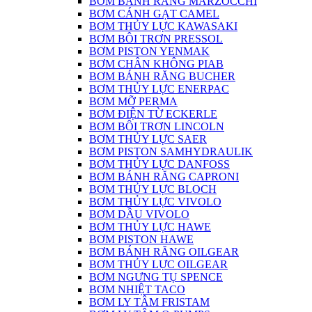
BƠM BÁNH RĂNG MARZOCCHI
BƠM CÁNH GẠT CAMEL
BƠM THỦY LỰC KAWASAKI
BƠM BÔI TRƠN PRESSOL
BƠM PISTON YENMAK
BƠM CHÂN KHÔNG PIAB
BƠM BÁNH RĂNG BUCHER
BƠM THỦY LỰC ENERPAC
BƠM MỠ PERMA
BƠM ĐIỆN TỪ ECKERLE
BƠM BÔI TRƠN LINCOLN
BƠM THỦY LỰC SAER
BƠM PISTON SAMHYDRAULIK
BƠM THỦY LỰC DANFOSS
BƠM BÁNH RĂNG CAPRONI
BƠM THỦY LỰC BLOCH
BƠM THỦY LỰC VIVOLO
BƠM DẦU VIVOLO
BƠM THỦY LỰC HAWE
BƠM PISTON HAWE
BƠM BÁNH RĂNG OILGEAR
BƠM THỦY LỰC OILGEAR
BƠM NGƯNG TỤ SPENCE
BƠM NHIỆT TACO
BƠM LY TÂM FRISTAM