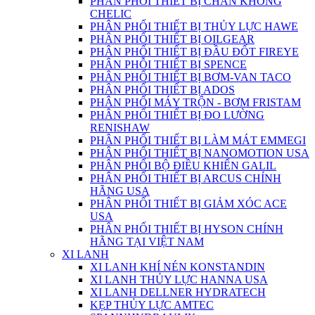
PHÂN PHỐI THIẾT BỊ CHÂN KHÔNG
CHELIC
PHÂN PHỐI THIẾT BỊ THỦY LỰC HAWE
PHÂN PHỐI THIẾT BỊ OILGEAR
PHÂN PHỐI THIẾT BỊ ĐẦU ĐỐT FIREYE
PHÂN PHỖI THIẾT BỊ SPENCE
PHÂN PHỐI THIẾT BỊ BƠM-VAN TACO
PHÂN PHỐI THIẾT BỊ ADOS
PHÂN PHỐI MÁY TRỘN - BƠM FRISTAM
PHÂN PHỐI THIẾT BỊ ĐO LƯỜNG
RENISHAW
PHÂN PHỐI THIẾT BỊ LÀM MÁT EMMEGI
PHÂN PHỐI THIẾT BỊ NANOMOTION USA
PHÂN PHỐI BỘ ĐIỀU KHIỂN GALIL
PHÂN PHỐI THIẾT BỊ ARCUS CHÍNH
HÃNG USA
PHÂN PHỐI THIẾT BỊ GIẢM XÓC ACE
USA
PHÂN PHỐI THIẾT BỊ HYSON CHÍNH
HÃNG TẠI VIỆT NAM
XI LANH
XI LANH KHÍ NÉN KONSTANDIN
XI LANH THỦY LỰC HANNA USA
XI LANH DELLNER HYDRATECH
KẸP THỦY LỰC AMTEC