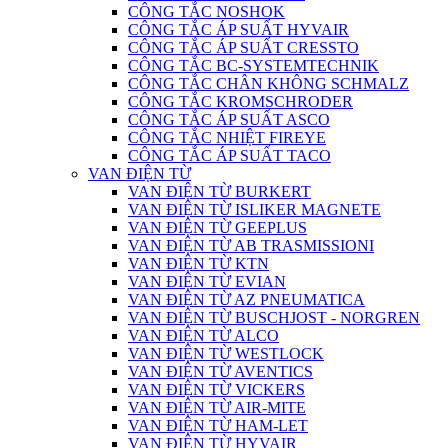
CÔNG TẮC NOSHOK
CÔNG TẮC ÁP SUẤT HYVAIR
CÔNG TẮC ÁP SUẤT CRESSTO
CÔNG TẮC BC-SYSTEMTECHNIK
CÔNG TẮC CHÂN KHÔNG SCHMALZ
CÔNG TẮC KROMSCHRODER
CÔNG TẮC ÁP SUẤT ASCO
CÔNG TẮC NHIỆT FIREYE
CÔNG TẮC ÁP SUẤT TACO
VAN ĐIỆN TỪ
VAN ĐIỆN TỪ BURKERT
VAN ĐIỆN TỪ ISLIKER MAGNETE
VAN ĐIỆN TỪ GEEPLUS
VAN ĐIỆN TỪ AB TRASMISSIONI
VAN ĐIỆN TỪ KTN
VAN ĐIỆN TỪ EVIAN
VAN ĐIỆN TỪ AZ PNEUMATICA
VAN ĐIỆN TỪ BUSCHJOST - NORGREN
VAN ĐIỆN TỪ ALCO
VAN ĐIỆN TỪ WESTLOCK
VAN ĐIỆN TỪ AVENTICS
VAN ĐIỆN TỪ VICKERS
VAN ĐIỆN TỪ AIR-MITE
VAN ĐIỆN TỪ HAM-LET
VAN ĐIỆN TỪ HYVAIR