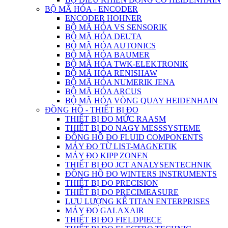
BỘ MÃ HÓA - ENCODER
ENCODER HOHNER
BỘ MÃ HÓA VS SENSORIK
BỘ MÃ HÓA DEUTA
BỘ MÃ HÓA AUTONICS
BỘ MÃ HÓA BAUMER
BỘ MÃ HÓA TWK-ELEKTRONIK
BỘ MÃ HÓA RENISHAW
BỘ MÃ HÓA NUMERIK JENA
BỘ MÃ HÓA ARCUS
BỘ MÃ HÓA VÒNG QUAY HEIDENHAIN
ĐỒNG HỒ - THIẾT BỊ ĐO
THIẾT BỊ ĐO MỨC RAASM
THIẾT BỊ ĐO NAGY MESSSYSTEME
ĐỒNG HỒ ĐO FLUID COMPONENTS
MÁY ĐO TỪ LIST-MAGNETIK
MÁY ĐO KIPP ZONEN
THIẾT BỊ ĐO JCT ANALYSENTECHNIK
ĐỒNG HỒ ĐO WINTERS INSTRUMENTS
THIẾT BỊ ĐO PRECISION
THIẾT BỊ ĐO PRECIMEASURE
LƯU LƯỢNG KẾ TITAN ENTERPRISES
MÁY ĐO GALAXAIR
THIẾT BỊ ĐO FIELDPIECE