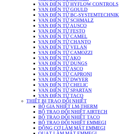
VAN ĐIỆN TỪ HYFLOW CONTROLS
VAN ĐIỆN TỪ GOULD
VAN ĐIỆN TỪ BC-SYSTEMTECHNIK
VAN ĐIỆN TỪ SCHMALZ
VAN ĐIỆN TỪ AUSCO
VAN ĐIỆN TỪ FESTO
VAN ĐIỆN TỪ CAMEL
VAN ĐIỆN TỪ CHANTO
VAN ĐIỆN TỪ VELAN
VAN ĐIỆN TỪ CAMOZZI
VAN ĐIỆN TỪ AKO
VAN ĐIỆN TỪ DUNGS
VAN ĐIỆN TỪ ASCO
VAN ĐIỆN TỪ CAPRONI
VAN ĐIỆN TỪ DWYER
VAN ĐIỆN TỪ CHELIC
VAN ĐIỆN TỪ SPARTAN
VAN ĐIỆN TỪ TACO
THIẾT BỊ TRAO ĐỔI NHIỆT
BỘ GIA NHIỆT LM-THERM
BỘ TRAO ĐỔI NHIỆT AIRTECH
BỘ TRAO ĐỔI NHIỆT TACO
BỘ TRAO ĐỔI NHIỆT EMMEGI
ĐỘNG CƠ LÀM MÁT EMMEGI
QUẠT LÀM MÁT EMMEGI