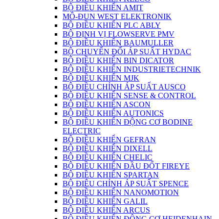
BỘ ĐIỀU KHIỂN AMIT
MÔ-ĐUN WEST ELEKTRONIK
BỘ ĐIỀU KHIỂN PLC ABLY
BỘ ĐỊNH VỊ FLOWSERVE PMV
BỘ ĐIỀU KHIỂN BAUMULLER
BỘ CHUYỂN ĐỔI ÁP SUẤT HYDAC
BỘ ĐIỀU KHIỂN BIN DICATOR
BỘ ĐIỀU KHIỂN INDUSTRIETECHNIK
BỘ ĐIỀU KHIỂN MJK
BỘ ĐIỀU CHỈNH ÁP SUẤT AUSCO
BỘ ĐIỀU KHIỂN SENSE & CONTROL
BỘ ĐIỀU KHIỂN ASCON
BỘ ĐIỀU KHIỂN AUTONICS
BỘ ĐIỀU KHIỂN ĐỘNG CƠ BODINE
ELECTRIC
BỘ ĐIỀU KHIỂN GEFRAN
BỘ ĐIỀU KHIỂN DIXELL
BỘ ĐIỀU KHIỂN CHELIC
BỘ ĐIỀU KHIỂN ĐẦU ĐỐT FIREYE
BỘ ĐIỀU KHIỂN SPARTAN
BỘ ĐIÊU CHỈNH ÁP SUẤT SPENCE
BỘ ĐIỀU KHIỂN NANOMOTION
BỘ ĐIỀU KHIỂN GALIL
BỘ ĐIỀU KHIỂN ARCUS
BỘ ĐIỀU KHIỂN ĐỘNG CƠ HEIDENHAIN