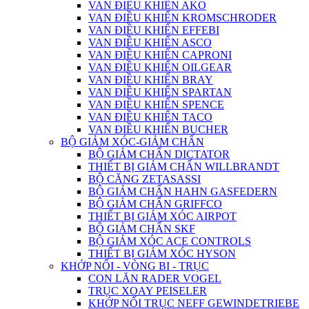
VAN ĐIỀU KHIỂN AKO
VAN ĐIỀU KHIỂN KROMSCHRODER
VAN ĐIỀU KHIỂN EFFEBI
VAN ĐIỀU KHIỂN ASCO
VAN ĐIỀU KHIỂN CAPRONI
VAN ĐIỀU KHIỂN OILGEAR
VAN ĐIỀU KHIỂN BRAY
VAN ĐIỀU KHIỂN SPARTAN
VAN ĐIỀU KHIỂN SPENCE
VAN ĐIỀU KHIỂN TACO
VAN ĐIỀU KHIỂN BUCHER
BỘ GIẢM XÓC-GIẢM CHẤN
BỘ GIẢM CHẤN DICTATOR
THIẾT BỊ GIẢM CHẤN WILLBRANDT
BỘ CĂNG ZETASASSI
BỘ GIẢM CHẤN HAHN GASFEDERN
BỘ GIẢM CHẤN GRIFFCO
THIẾT BỊ GIẢM XÓC AIRPOT
BỘ GIẢM CHẤN SKF
BỘ GIẢM XÓC ACE CONTROLS
THIẾT BỊ GIẢM XÓC HYSON
KHỚP NỐI - VÒNG BI - TRỤC
CON LĂN RADER VOGEL
TRỤC XOAY PEISELER
KHỚP NỐI TRỤC NEFF GEWINDETRIEBE