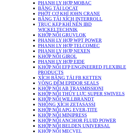
PHANH LY HỢP MOBAC
BĂNG TẢI LOCAT
PHỚT CƠ KHÍ JOHN CRANE
BĂNG TẢI XÍCH INTERROLL
TRỤC KẸP KHÍ NÉN IBD
WICKELTECHNIK
KHỚP NỐI GRUVLOK
PHANH LY HỢP WPT POWER
PHANH LY HỢP TELCOMEC
PHANH LY HỢP NEXEN
KHỚP NỐI GIROL
PHANH LY HỢP EIDE
KHỚP NỐI EFP ENGINEERED FLEXIBLE
PRODUCTS
XÍCH BĂNG TẢI FB KETTEN
VÒNG ĐỆM EPIDOR SEALS
KHỚP NỐI AB TRASMISSIONI
KHỚP NỐI THỦY LỰC SUPER SWIVELS
KHỚP NỐI WILLBRANDT
NHÔNG XÍCH ZETASASSI
KHỚP NỐI APG EVER-TITE
KHỚP NỐI MINIPRESS
KHỚP NỐI ANCHOR FLUID POWER
KHỚP NỐI BELDEN UNIVERSAL
KHỚP NỐI MECVEL