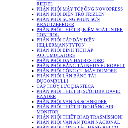
RIEDEL
PHÂN PHỐI MÁY TÓP ỐNG NOVOPRESS
PHÂN PHỐI ĐIỆN TRỞ FRIZLEN
PHÂN PHỐI SÚNG PHUN SƠN
KRAUTZBERGER
PHÂN PHỐI THIẾT BỊ KIỂM SOÁT INTER
CONTROL
PHÂN PHỐI CÁP DÂY ĐIỆN
HELLERMANNTYTON
PHÂN PHỐI BÌNH TÍCH ÁP
ACCUMULATORS
PHÂN PHỐI DÂY ĐAI BESTORQ
PHÂN PHỐI BĂNG TẢI NHỰA EUROBELT
PHÂN PHỐI CÔNG CỤ MÁY DUMORE
PHÂN PHỐI LĂN BĂNG TẢI
DUGOMRULLI
CÁP THỦY LỰC DIASTECA
PHÂN PHỐI THIẾT BỊ SƯỞI DBK DAVID
BAADER
PHÂN PHỐI VAN AS-SCHNEIDER
PHÂN PHỐI THIẾT BỊ ĐO HÃNG AIR
MONITOR
PHÂN PHỐI THIẾT BỊ AB TRASMISSIONI
PHÂN PHỐI VAN AN TOÀN NACIONAL
PHÂN PHỐI CÔNG TẮC HÃNG KELCO