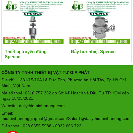
Thiết bị truyền động
Bẫy hơi nhiệt Spence
Spence
CÔNG TY TNHH THIẾT BỊ VẬT TƯ GIA PHÁT
Địa chỉ: 1331/15/16A Lê Đức Thọ, Phường An Hội Tây
Tp.Hồ Chí
,
Minh, Việt Nam
Mã số thuế: 0316 757 332 do Sở Kế Hoạch và Đầu Tư TP.HCM cấp
ngày 18/03/2021.
Website: dailythietbinhanong.com
Email:
thietbinhanonggiaphat@gmail.com/Sales1@dailythietbinhanong.com
Điện thoại: 028 6656 5988 - 0932 606 722