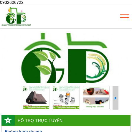
0932606722
HỖ TRỢ TRỰC TUYẾN
Phòng kinh doanh