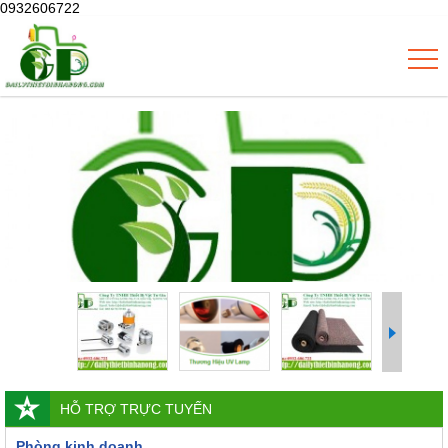
0932606722
HỖ TRỢ TRỰC TUYẾN
Phòng kinh doanh