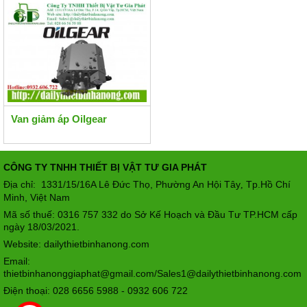
Van giảm áp Oilgear
CÔNG TY TNHH THIẾT BỊ VẬT TƯ GIA PHÁT
Địa chỉ: 1331/15/16A Lê Đức Thọ, Phường An Hội Tây
Tp.Hồ Chí
,
Minh, Việt Nam
Mã số thuế: 0316 757 332 do Sở Kế Hoạch và Đầu Tư TP.HCM cấp
ngày 18/03/2021.
Website: dailythietbinhanong.com
Email:
thietbinhanonggiaphat@gmail.com/Sales1@dailythietbinhanong.com
Điện thoại: 028 6656 5988 - 0932 606 722