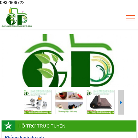
0932606722
HỖ TRỢ TRỰC TUYẾN
Phòng kinh doanh