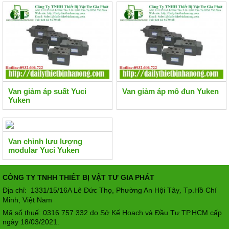
Van giảm áp suất Yuci
Van giảm áp mô đun Yuken
Yuken
Van chỉnh lưu lượng
modular Yuci Yuken
CÔNG TY TNHH THIẾT BỊ VẬT TƯ GIA PHÁT
Địa chỉ: 1331/15/16A Lê Đức Thọ, Phường An Hội Tây
Tp.Hồ Chí
,
Minh, Việt Nam
Mã số thuế: 0316 757 332 do Sở Kế Hoạch và Đầu Tư TP.HCM cấp
ngày 18/03/2021.