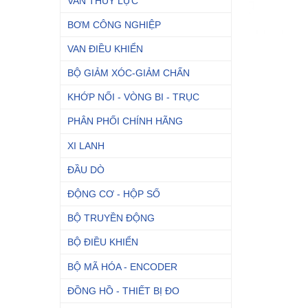
VAN THỦY LỰC
BƠM CÔNG NGHIỆP
VAN ĐIỀU KHIỂN
BỘ GIẢM XÓC-GIẢM CHẤN
KHỚP NỐI - VÒNG BI - TRỤC
PHÂN PHỐI CHÍNH HÃNG
XI LANH
ĐẦU DÒ
ĐỘNG CƠ - HỘP SỐ
BỘ TRUYỀN ĐỘNG
BỘ ĐIỀU KHIỂN
BỘ MÃ HÓA - ENCODER
ĐỒNG HỒ - THIẾT BỊ ĐO