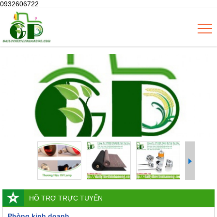
0932606722
HỖ TRỢ TRỰC TUYẾN
Phòng kinh doanh